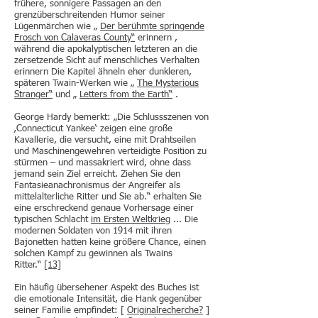
frühere, sonnigere Passagen an den
grenzüberschreitenden Humor seiner
Lügenmärchen wie „
Der berühmte springende
Frosch von Calaveras County“
erinnern ,
während die apokalyptischen letzteren an die
zersetzende Sicht auf menschliches Verhalten
erinnern Die Kapitel ähneln eher dunkleren,
späteren Twain-Werken wie „
The Mysterious
Stranger“
und „
Letters from the Earth“
.
George Hardy bemerkt: „Die Schlussszenen von
‚Connecticut Yankee‘ zeigen eine große
Kavallerie, die versucht, eine mit Drahtseilen
und Maschinengewehren verteidigte Position zu
stürmen – und massakriert wird, ohne dass
jemand sein Ziel erreicht. Ziehen Sie den
Fantasieanachronismus der Angreifer als
mittelalterliche Ritter und Sie ab.“ erhalten Sie
eine erschreckend genaue Vorhersage einer
typischen Schlacht
im Ersten Weltkrieg
... Die
modernen Soldaten von 1914 mit ihren
Bajonetten hatten keine größere Chance, einen
solchen Kampf zu gewinnen als Twains
Ritter.“
[13]
Ein häufig übersehener Aspekt des Buches ist
die emotionale Intensität, die Hank gegenüber
seiner Familie empfindet: [
Originalrecherche?
]