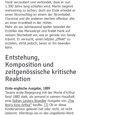
Hank verzaubert und verkündet, dass er nun
1.300 Jahre lang schlafen wird. Merlin beginnt
wahnsinnig zu lachen, doch am Ende erleidet er
einen Stromschlag an einem der Stromkabel.
Clarence und die anderen sterben offenbar alle
an einer Krankheit in der Höhle.
Mehr als ein Jahrtausend später beendet der
Erzähler das Manuskript und findet Hank auf
seinem Sterbebett vor, wie er gerade von Sandy
träumt. Er versucht, einen letzten „Effekt“ zu
erzielen, stirbt jedoch, bevor er ihn beenden
kann.
Entstehung,
Komposition und
zeitgenössische kritische
Reaktion
Erste englische Ausgabe, 1889
Twains erste Begegnung mit der Morte d'Arthur
fand 1880 statt, als jemand in seinem Haushalt
eine
Sidney Laniers
Bowdler
-Ausgabe von „
The
Boy's King Arthur“
kaufte.
[3]
Ob er diese
Kinderversion gelesen hat oder nicht, ist nicht
bekannt. Allerdings las er das ungeklärte Werk