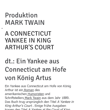
Produktion
MARK TWAIN
A CONNECTICUT
YANKEE IN KING
ARTHUR'S COURT
dt.: Ein Yankee aus
Connecticut am Hofe
von König Artus
Ein Yankee aus Connecticut am Hofe von König
Arthur ist ein
Roman
des
amerikanischen
Humoristen
und
Schriftstellers
Mark Twain
aus dem Jahr 1889.
Das Buch trug ursprünglich den Titel
A Yankee in
King Arthur's Court
. Einige frühe Ausgaben
tragen den Titel
A Yankee at the Court of King