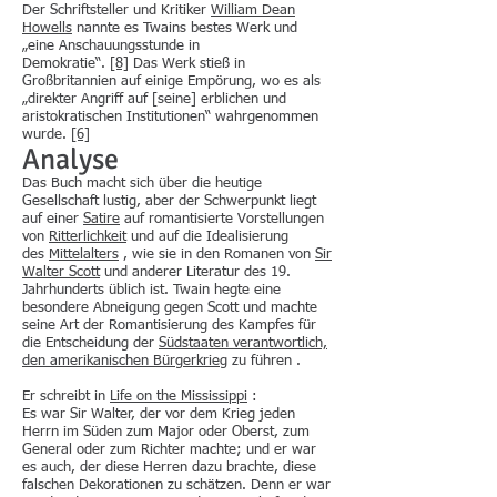
Der Schriftsteller und Kritiker
William Dean
Howells
nannte es Twains bestes Werk und
„eine Anschauungsstunde in
Demokratie“.
[8]
Das Werk stieß in
Großbritannien auf einige Empörung, wo es als
„direkter Angriff auf [seine] erblichen und
aristokratischen Institutionen“ wahrgenommen
wurde.
[6]
Analyse
Das Buch macht sich über die heutige
Gesellschaft lustig, aber der Schwerpunkt liegt
auf einer
Satire
auf romantisierte Vorstellungen
von
Ritterlichkeit
und auf die Idealisierung
des
Mittelalters
, wie sie in den Romanen von
Sir
Walter Scott
und anderer Literatur des 19.
Jahrhunderts üblich ist. Twain hegte eine
besondere Abneigung gegen Scott und machte
seine Art der Romantisierung des Kampfes für
die Entscheidung der
Südstaaten verantwortlich,
den
amerikanischen Bürgerkrieg
zu führen .
Er schreibt in
Life on the Mississippi
:
Es war Sir Walter, der vor dem Krieg jeden
Herrn im Süden zum Major oder Oberst, zum
General oder zum Richter machte; und er war
es auch, der diese Herren dazu brachte, diese
falschen Dekorationen zu schätzen. Denn er war