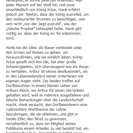
behauptet, er könne jederzeit erkennen, was
jeder Mensch auf der Welt tut, und zwar
einschließlich von König Artus. Hank erfährt
jedoch per Telefon, dass der König ausreitet, um
den restaurierten Brunnen zu besichtigen, und
sich nicht „von der Jagd ausruht“, wie der
„falsche Prophet“ behauptet hatte. Hank gibt
richtig an, dass der König im Tal ankommen
wird.
Hank hat die Idee, als Bauer verkleidet unter
den Armen auf Reisen zu gehen, um
herauszufinden, wie sie wirklich leben. König
Artus gesellt sich ihm bei, hat aber große
Schwierigkeiten, sich überzeugend wie ein Bauer
zu verhalten. Arthur ist etwas desillusioniert, als
er den Lebensstandard seiner Untertanen mit
eigenen Augen sieht. Die beiden treffen auf
Dorfbewohner in einem kleinen Lehen von
Arthurs Reich, wo Arthur für einen Verrückten
gehalten wird, weil er mehrere ausgefallene und
falsche Bemerkungen über die Landwirtschaft
macht. Hank versucht, den Dorfbewohnern eine
rudimentäre Werttheorie der Löhne
beizubringen, die sie ablehnen, und gibt in
Hanks Eifer, den Streit zu gewinnen,
versehentlich zu, dass ein Mitglied seines
Publikums einem Arbeiter zu viel bezahlt hat, ein