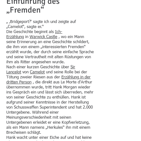
Einführung des
„Fremden“
„ ‚Bridgeport?‘ sagte ich und zeigte auf
„Camelot“, sagte er.“
Die Geschichte beginnt als
Ich-
Erzählung
in
Warwick Castle
, wo ein Mann
seine Erinnerung an eine Geschichte schildert,
die ihm von einem „interessierten Fremden“
erzählt wurde, der durch seine einfache Sprache
und seine Vertrautheit mit alten Rüstungen von
ihm als Ritter angesehen wurde.
Nach einer kurzen Geschichte über
Sir
Lancelot
von
Camelot
und seine Rolle bei der
Tötung zweier Riesen aus der
Erzählung in der
dritten Person
, die direkt aus Le Morte d'Arthur
übernommen wurde, tritt Hank Morgan wieder
ins Gespräch ein und lässt sich überreden, mehr
von seiner Geschichte zu enthüllen. Hank ist
aufgrund seiner Kenntnisse in der Herstellung
von Schusswaffen Superintendent und hat 2.000
Untergebene. Während einer
Meinungsverschiedenheit mit seinen
Untergebenen erleidet er eine Kopfverletzung,
als ein Mann namens „Herkules“ ihn mit einem
Brecheisen schlägt.
Hank wacht unter einer Eiche auf und hat keine