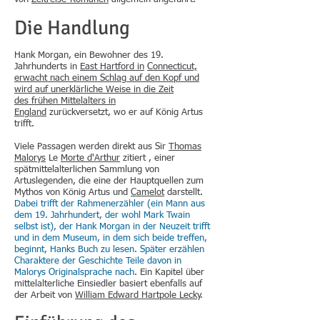
Die Handlung
Hank Morgan, ein Bewohner des 19.
Jahrhunderts in
East Hartford in
Connecticut,
erwacht nach einem Schlag auf den Kopf und
wird auf unerklärliche Weise in die Zeit
des
frühen Mittelalters in
England
zurückversetzt, wo er auf König Artus
trifft.
Viele Passagen werden direkt aus Sir
Thomas
Malorys
Le
Morte d'Arthur
zitiert , einer
spätmittelalterlichen Sammlung von
Artuslegenden, die eine der Hauptquellen zum
Mythos von König Artus und
Camelot
darstellt.
Dabei trifft der Rahmenerzähler (ein Mann aus
dem 19. Jahrhundert, der wohl Mark Twain
selbst ist), der Hank Morgan in der Neuzeit trifft
und in dem Museum, in dem sich beide treffen,
beginnt, Hanks Buch zu lesen. Später erzählen
Charaktere der Geschichte Teile davon in
Malorys Originalsprache nach
. Ein Kapitel über
mittelalterliche Einsiedler basiert ebenfalls auf
der Arbeit von
William Edward Hartpole Lecky
.