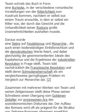
Twain schrieb das Buch in Form
eine
Burleske,
in der verschiedene romantische
Vorstellungen von der
Ritterlichkeit
zum
Ausdruck kommen, nachdem er selbst aus
einem Traum erwachte, in dem er selbst ein
Ritter war, der durch das Gewicht und die
Unhandlichkeit seiner
Rüstung
große
Unannehmlichkeiten aushalten musste.
Daraus wurde
eine
Satire
auf
Feudalismus
und
Monarchie
, die
auch einen bodenständigen Einfallsreichtum und
die
demokratischen
Werte feiert, und dabei
gleichzeitig die gewinnorientierten Ideale des
Kapitalismus und die Ergebnisse der
industriellen
Revolution
in Frage stellt. Twain lobt
nachdrücklich die
Französische Revolution
und
stellt deren
Schreckensherrschaft
als ein
vergleichsweise geringfügiges Problem im
Vergleich zur Monarchie dar.
[2]
Zusammen mit mehreren Werken von Twain und
seinen Zeitgenossen stellt diese Phase seinen
Schreibens einen Übergang vom
Goldenen
Zeitalter
zur
progressiven Ära
des
sozioökonomischen Diskurses dar. Der Aufbau
des Romans wird oft als prägend für die Struktur
von
Zeitreise-Romanen
allgemein angeführt.