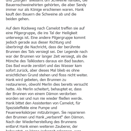
und „Burgen“ allesamt um Schweine handelt, die
Bauernschweinehirten gehörten, die aber Sandy
immer nur als Könige erschienen waren. Hank
kauft den Bauern die Schweine ab und die
beiden gehen.
Auf dem Rückweg nach Camelot treffen sie auf
eine Pilgergruppe, die ins Tal der Heiligkeit
unterwegs ist. Eine andere Pilgergruppe kommt
jedoch gerade aus dieser Richtung und
überbringt die Nachricht, dass der berühmte
Brunnen des Tals versiegt sei. Der Legende nach
war der Brunnen vor langer Zeit versiegt, als die
Mönche des Talklosters daraus ein Bad bauten.
Das Bad wurde zerstört und das Wasser kam
sofort zurück, aber dieses Mal blieb es ohne
ersichtlichen Grund stehen und floss nicht weiter.
Hank wird gebeten, den Brunnen zu
restaurieren, obwohl Merlin dies bereits versucht
hatte. Als Merlin scheitert, behauptet er, dass
der Brunnen von einem Dämon verdorben
worden sei und nun nie wieder fließen werde.
Hank bittet den Assistenten von Camelot, für
Spezialeffekte eine Pumpe und
Feuerwerkskörper mitzubringen. Sie reparieren
den Brunnen und Hank „verbannt“ den Dämon.
Nach der Wiederherstellung des Brunnens
entlarvt Hank einen weiteren Zauberer, der