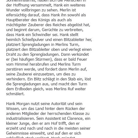
Sonnenfinsternis, haben sich die Menschen in
der Hoffnung versammelt, Hank ein weiteres
Wunder vollbringen zu sehen. Merlin ist
eifersüchtig darauf, dass Hank ihn sowohl als
Hauptberater des Königs als auch als
mächtigster Zauberer des Reiches abgelöst hat,
und beginnt darum, Gerüchte zu verbreiten,
dass Hank ein Schwindler sei. Hank stellt
heimlich Schießpulver und einen Blitzableiter her,
platziert Sprengladungen in Merlins Turm,
platziert den Blitzableiter oben und verlegt einen
Draht zu den Sprengladungen. Dann verkündet
er (bei häufigen Stürmen), dass er bald Feuer
vom Himmel herabrufen und Merlins Turm
zerstören werde, und fordert dann Merlin auf,
seine Zauberei einzusetzen, um dies zu
verhindern. Ein Blitz schlägt in den Stab ein, löst
die Sprengladungen aus, und macht den Turm
dem Erdboden gleich, was Merlins Ruf weiter
schmälert.
Hank Morgan nutzt seine Autorität und sein
Wissen, um das Land hinter dem Rücken der
anderen Mitglieder der herrschenden Klasse zu
industrialisieren. Sein Assistent ist Clarence, ein
kleiner Junge, den er am Hof ​​trifft, den er
erzieht und nach und nach in die meisten seiner
Geheimnisse einweiht, und auf den er sich