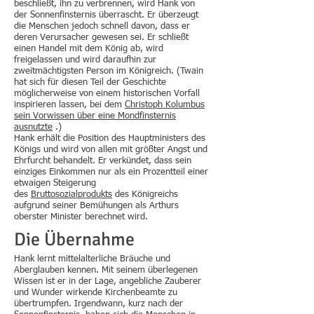
beschließt, ihn zu verbrennen, wird Hank von
der Sonnenfinsternis überrascht. Er überzeugt
die Menschen jedoch schnell davon, dass er
deren Verursacher gewesen sei. Er schließt
einen Handel mit dem König ab, wird
freigelassen und wird daraufhin zur
zweitmächtigsten Person im Königreich. (Twain
hat sich für diesen Teil der Geschichte
möglicherweise von einem historischen Vorfall
inspirieren lassen, bei dem
Christoph Kolumbus
sein Vorwissen über eine Mondfinsternis
ausnutzte
.)
Hank erhält die Position des Hauptministers des
Königs und wird von allen mit größter Angst und
Ehrfurcht behandelt. Er verkündet, dass sein
einziges Einkommen nur als ein Prozentteil einer
etwaigen Steigerung
des
Bruttosozialprodukts
des Königreichs
aufgrund seiner Bemühungen als Arthurs
oberster Minister berechnet wird.
Die Übernahme
Hank lernt mittelalterliche Bräuche und
Aberglauben kennen. Mit seinem überlegenen
Wissen ist er in der Lage, angebliche Zauberer
und Wunder wirkende Kirchenbeamte zu
übertrumpfen. Irgendwann, kurz nach der