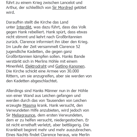
führt zu einem Krieg zwischen Lancelot und
Arthur, der schließlich von
Sir Mordred
getötet
wird.
Daraufhin stellt die Kirche das Land
unter
Interdikt
, was dazu führt, dass das Volk
gegen Hank rebelliert. Hank spürt, dass etwas
nicht stimmt und kehrt nach Großbritannien
zurück. Clarence informiert ihn über den Krieg.
Im Laufe der Zeit versammelt Clarence 52
jugendliche Kadetten, die gegen ganz
Großbritannien kämpfen sollen. Hanks Bande
verstärkt sich in Merlins Höhle mit einem
Minenfeld,
Elektrodraht
und
Gatling-Kanonen
.
Die Kirche schickt eine Armee von 30.000
Rittern, um sie anzugreifen, aber sie werden von
den Kadetten abgeschlachtet.
Allerdings sind Hanks Männer nun in der Höhle
von einer Wand aus Leichen gefangen und
werden durch das von Tausenden von Leichen
erzeugte
Miasma
krank. Hank versucht, den
Verwundeten Hilfe anzubieten, wird jedoch von
Sir
Meliagraunce
, dem ersten Verwundeten,
dem er zu helfen versucht, niedergestochen. Er
ist nicht ernsthaft verletzt, aber bettlägerig. Die
Krankheit beginnt mehr und mehr auszubrechen.
Eines Nachts findet Clarence heraus, wie Merlin