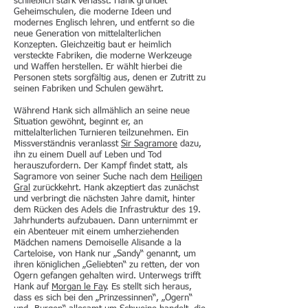
schließlich stark verlässt. Hank gründet
Geheimschulen, die moderne Ideen und
modernes Englisch lehren, und entfernt so die
neue Generation von mittelalterlichen
Konzepten. Gleichzeitig baut er heimlich
versteckte Fabriken, die moderne Werkzeuge
und Waffen herstellen. Er wählt hierbei die
Personen stets sorgfältig aus, denen er Zutritt zu
seinen Fabriken und Schulen gewährt.
Während Hank sich allmählich an seine neue
Situation gewöhnt, beginnt er, an
mittelalterlichen Turnieren teilzunehmen. Ein
Missverständnis veranlasst
Sir Sagramore
dazu,
ihn zu einem Duell auf Leben und Tod
herauszufordern. Der Kampf findet statt, als
Sagramore von seiner Suche nach dem
Heiligen
Gral
zurückkehrt. Hank akzeptiert das zunächst
und verbringt die nächsten Jahre damit, hinter
dem Rücken des Adels die Infrastruktur des 19.
Jahrhunderts aufzubauen. Dann unternimmt er
ein Abenteuer mit einem umherziehenden
Mädchen namens Demoiselle Alisande a la
Carteloise, von Hank nur „Sandy“ genannt, um
ihren königlichen „Geliebten“ zu retten, der von
Ogern gefangen gehalten wird. Unterwegs trifft
Hank auf
Morgan le Fay
. Es stellt sich heraus,
dass es sich bei den „Prinzessinnen“, „Ogern“