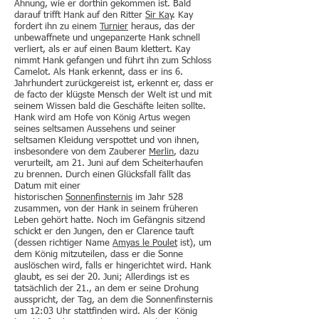
Ahnung, wie er dorthin gekommen ist. Bald
darauf trifft Hank auf den Ritter
Sir Kay
. Kay
fordert ihn zu einem
Turnier
heraus, das der
unbewaffnete und ungepanzerte Hank schnell
verliert, als er auf einen Baum klettert. Kay
nimmt Hank gefangen und führt ihn zum Schloss
Camelot. Als Hank erkennt, dass er ins 6.
Jahrhundert zurückgereist ist, erkennt er, dass er
de facto der klügste Mensch der Welt ist und mit
seinem Wissen bald die Geschäfte leiten sollte.
Hank wird am Hofe von König Artus wegen
seines seltsamen Aussehens und seiner
seltsamen Kleidung verspottet und von ihnen,
insbesondere von dem Zauberer
Merlin
, dazu
verurteilt, am 21. Juni auf dem Scheiterhaufen
zu brennen. Durch einen Glücksfall fällt das
Datum mit einer
historischen
Sonnenfinsternis
im Jahr 528
zusammen, von der Hank in seinem früheren
Leben gehört hatte. Noch im Gefängnis sitzend
schickt er den Jungen, den er Clarence tauft
(dessen richtiger Name
Amyas le Poulet
ist), um
dem König mitzuteilen, dass er die Sonne
auslöschen wird, falls er hingerichtet wird. Hank
glaubt, es sei der 20. Juni; Allerdings ist es
tatsächlich der 21., an dem er seine Drohung
ausspricht, der Tag, an dem die Sonnenfinsternis
um 12:03 Uhr stattfinden wird. Als der König