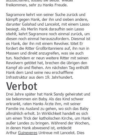
abzuschaffen, sobald sie selbst wieder
freikommen, sehr zu Hanks Freude.
Sagramore kehrt von seiner Suche zurück und
kämpft gegen Hank, der ihn und sieben andere,
darunter Galahad und Lancelot, mit einem Lasso
besiegt. Als Merlin Hank daraufhin sein Lasso
stiehlt, kehrt Sagramore noch einmal zurück, um
diesen noch einmal herauszufordern. Diesmal ist
es Hank, der ihn mit einem Revolver. tötet Er
fordert die Ritter Großbritanniens auf, ihn nun in
Massen und direkt anzugreifen, was sie auch
tun. Nachdem er neun weitere Ritter mit seinen
Revolvern getötet hat, brechen die übrigen den
Kampf ab und fliehen. Am nächsten Tag enthüllt
Hank dem Land seine neu erschafffene
Infrastruktur aus dem 19. Jahrhundert.
Verbot
Drei Jahre später hat Hank Sandy geheiratet und
sie bekommen ein Baby. Als das Kind schwer
erkrankt, raten Hanks Ärzte ihm, mit seiner
Familie ins Ausland zu gehen, wo sich das Baby
allmählich erholt. In Wirklichkeit handelt es sich
um einen Trick der katholischen Kirche, um Hank
außer Landes zu bringen. Während der Wochen,
in denen Hank abwesend ist, entdeckt
Arthur
Guineveres
Untreue mit Lancelot. Dies