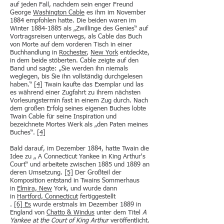
auf jeden Fall, nachdem sein enger Freund
George
Washington Cable
es ihm im November
1884 empfohlen hatte. Die beiden waren im
Winter 1884-1885 als „Zwillinge des Genies“ auf
Vortragsreisen unterwegs, als Cable das Buch
von Morte auf dem vorderen Tisch in einer
Buchhandlung in
Rochester
,
New York
entdeckte,
in dem beide stöberten. Cable zeigte auf den
Band und sagte: „Sie werden ihn niemals
weglegen, bis Sie ihn vollständig durchgelesen
haben.“
[4]
Twain kaufte das Exemplar und las
es während einer Zugfahrt zu ihrem nächsten
Vorlesungstermin fast in einem Zug durch. Nach
dem großen Erfolg seines eigenen Buches lobte
Twain Cable für seine Inspiration und
bezeichnete Mortes Werk als „den Paten meines
Buches“.
[4]
Bald darauf, im Dezember 1884, hatte Twain die
Idee zu „ A Connecticut Yankee in King Arthur's
Court“ und arbeitete zwischen 1885 und 1889 an
deren Umsetzung.
[5]
Der Großteil der
Komposition entstand in Twains Sommerhaus
in
Elmira, New
York, und wurde dann
in
Hartford, Connecticut
fertiggestellt
.
[6]
Es
wurde erstmals im Dezember 1889 in
England von
Chatto & Windus
unter dem Titel
A
Yankee at the Court of King Arthur
veröffentlicht.