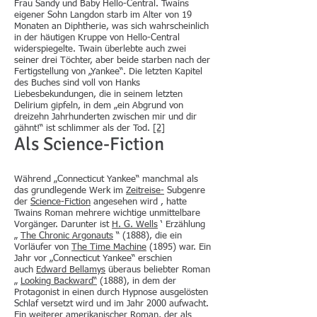
Frau Sandy und Baby Hello-Central. Twains
eigener Sohn Langdon starb im Alter von 19
Monaten an Diphtherie, was sich wahrscheinlich
in der häutigen Kruppe von Hello-Central
widerspiegelte. Twain überlebte auch zwei
seiner drei Töchter, aber beide starben nach der
Fertigstellung von „Yankee“. Die letzten Kapitel
des Buches sind voll von Hanks
Liebesbekundungen, die in seinem letzten
Delirium gipfeln, in dem „ein Abgrund von
dreizehn Jahrhunderten zwischen mir und dir
gähnt!“ ist schlimmer als der Tod.
[2]
Als Science-Fiction
Während „Connecticut Yankee“ manchmal als
das grundlegende Werk im
Zeitreise-
Subgenre
der
Science-Fiction
angesehen wird , hatte
Twains Roman mehrere wichtige unmittelbare
Vorgänger. Darunter ist
H. G. Wells
‘ Erzählung
„
The Chronic Argonauts
“ (1888), die ein
Vorläufer von
The Time Machine
(1895) war. Ein
Jahr vor „Connecticut Yankee“ erschien
auch
Edward Bellamys
überaus beliebter Roman
„
Looking Backward“
(1888), in dem der
Protagonist in einen durch Hypnose ausgelösten
Schlaf versetzt wird und im Jahr 2000 aufwacht.
Ein weiterer amerikanischer Roman, der als