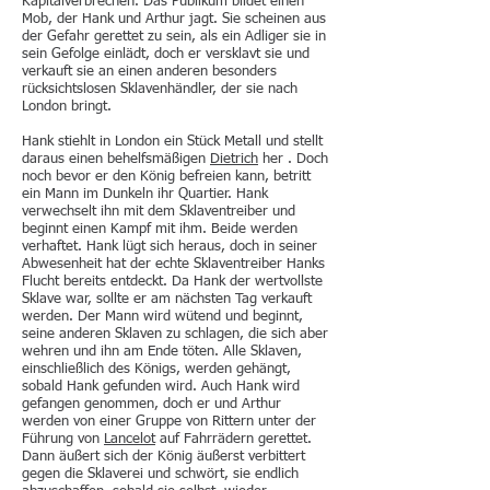
Kapitalverbrechen. Das Publikum bildet einen
Mob, der Hank und Arthur jagt. Sie scheinen aus
der Gefahr gerettet zu sein, als ein Adliger sie in
sein Gefolge einlädt, doch er versklavt sie und
verkauft sie an einen anderen besonders
rücksichtslosen Sklavenhändler, der sie nach
London bringt.
Hank stiehlt in London ein Stück Metall und stellt
daraus einen behelfsmäßigen
Dietrich
her . Doch
noch bevor er den König befreien kann, betritt
ein Mann im Dunkeln ihr Quartier. Hank
verwechselt ihn mit dem Sklaventreiber und
beginnt einen Kampf mit ihm. Beide werden
verhaftet. Hank lügt sich heraus, doch in seiner
Abwesenheit hat der echte Sklaventreiber Hanks
Flucht bereits entdeckt. Da Hank der wertvollste
Sklave war, sollte er am nächsten Tag verkauft
werden. Der Mann wird wütend und beginnt,
seine anderen Sklaven zu schlagen, die sich aber
wehren und ihn am Ende töten. Alle Sklaven,
einschließlich des Königs, werden gehängt,
sobald Hank gefunden wird. Auch Hank wird
gefangen genommen, doch er und Arthur
werden von einer Gruppe von Rittern unter der
Führung von
Lancelot
auf Fahrrädern gerettet.
Dann äußert sich der König äußerst verbittert
gegen die Sklaverei und schwört, sie endlich