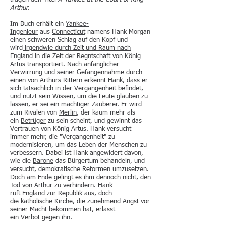
Arthur.
Im Buch erhält ein
Yankee-
Ingenieur
aus
Connecticut
namens Hank Morgan
einen schweren Schlag auf den Kopf und
wird
irgendwie durch Zeit und Raum nach
England in die Zeit
der Regntschaft von König
Artus
transportiert
. Nach anfänglicher
Verwirrung und seiner Gefangennahme durch
einen von Arthurs Rittern erkennt Hank, dass er
sich tatsächlich in der Vergangenheit befindet,
und nutzt sein Wissen, um die Leute glauben zu
lassen, er sei ein mächtiger
Zauberer
. Er wird
zum Rivalen von
Merlin
, der kaum mehr als
ein
Betrüger
zu sein scheint, und gewinnt das
Vertrauen von König Artus. Hank versucht
immer mehr, die "Vergangenheit" zu
modernisieren, um das Leben der Menschen zu
verbessern. Dabei ist Hank angewidert davon,
wie die
Barone
das Bürgertum behandeln, und
versucht, demokratische Reformen umzusetzen.
Doch am Ende gelingt es ihm dennoch nicht,
den
Tod von Arthur
zu verhindern. Hank
ruft
England
zur
Republik aus
, doch
die
katholische Kirche
, die zunehmend Angst vor
seiner Macht bekommen hat, erlässt
ein
Verbot
gegen ihn.