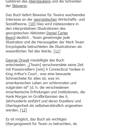
Gefahren des
Aberglaubens
und die Schrecken
der
Sklaverei
.
Das Buch liefert Beweise für Twains wachsendes
Interesse an der
georgistischen
Wirtschafts- und
Sozialtheorie.
[10]
Dies wird insbesondere in
den interpretativen Illustrationen des
georgistischen Aktivisten
Daniel Carter
Beard
deutlich . Twain genehmigte jede
Illustration und die Herausgeber der Mark Twain
Encyclopedia betrachteten die Illustrationen als
wesentlichen Teil des Werks.
[11]
George Orwell
missbilligte das Buch
entschieden: „[Twain] verschwendete seine Zeit
mit Possenreißern [wie] A Connecticut Yankee in
King Arthur's Court , was eine bewusste
Schmeichelei für alles ist, was im
amerikanischen Leben am schlimmsten und
vulgärsten ist“ (d. h. die verschiedenen
Amerikanische Erfindungen und Institutionen, die
Hank Morgan im Großbritannien des 6.
Jahrhunderts einführt und deren Exzellenz und
Überlegenheit als selbstverständlich angesehen
werden.
[12]
Es ist möglich, das Buch als wichtiges
Übergangswerk für Twain zu betrachten, da