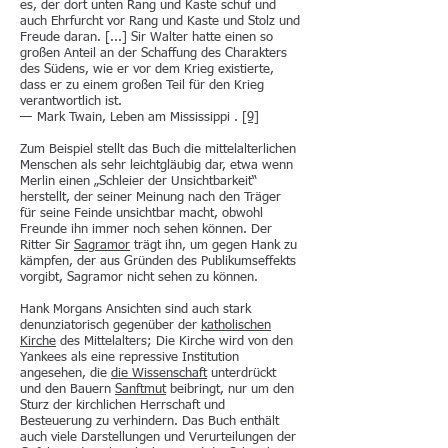
es, der dort unten Rang und Kaste schuf und
auch Ehrfurcht vor Rang und Kaste und Stolz und
Freude daran. [...] Sir Walter hatte einen so
großen Anteil an der Schaffung des Charakters
des Südens, wie er vor dem Krieg existierte,
dass er zu einem großen Teil für den Krieg
verantwortlich ist.
— Mark Twain, Leben am Mississippi .
[9]
Zum Beispiel stellt das Buch die mittelalterlichen
Menschen als sehr leichtgläubig dar, etwa wenn
Merlin einen „Schleier der Unsichtbarkeit“
herstellt, der seiner Meinung nach den Träger
für seine Feinde unsichtbar macht, obwohl
Freunde ihn immer noch sehen können. Der
Ritter Sir
Sagramor
trägt ihn, um gegen Hank zu
kämpfen, der aus Gründen des Publikumseffekts
vorgibt, Sagramor nicht sehen zu können.
Hank Morgans Ansichten sind auch stark
denunziatorisch gegenüber der
katholischen
Kirche
des Mittelalters; Die Kirche wird von den
Yankees als eine repressive Institution
angesehen, die
die Wissenschaft
unterdrückt
und den Bauern
Sanftmut
beibringt, nur um den
Sturz der kirchlichen Herrschaft und
Besteuerung zu verhindern. Das Buch enthält
auch viele Darstellungen und Verurteilungen der