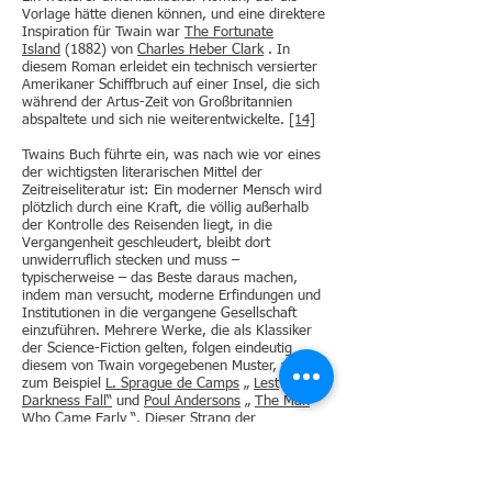
Vorlage hätte dienen können, und eine direktere
Inspiration für Twain war
The Fortunate
Island
(1882) von
Charles Heber Clark
. In
diesem Roman erleidet ein technisch versierter
Amerikaner Schiffbruch auf einer Insel, die sich
während der Artus-Zeit von Großbritannien
abspaltete und sich nie weiterentwickelte.
[14]
Twains Buch führte ein, was nach wie vor eines
der wichtigsten literarischen Mittel der
Zeitreiseliteratur ist: Ein moderner Mensch wird
plötzlich durch eine Kraft, die völlig außerhalb
der Kontrolle des Reisenden liegt, in die
Vergangenheit geschleudert, bleibt dort
unwiderruflich stecken und muss –
typischerweise – das Beste daraus machen,
indem man versucht, moderne Erfindungen und
Institutionen in die vergangene Gesellschaft
einzuführen. Mehrere Werke, die als Klassiker
der Science-Fiction gelten, folgen eindeutig
diesem von Twain vorgegebenen Muster, wie
zum Beispiel
L. Sprague de Camps
„
Lest
Darkness Fall“
und
Poul Andersons
„
The Man
Who Came Early
“. Dieser Strang der
Zeitreiseliteratur unterscheidet sich deutlich von
dem, der dem Grundmuster der Wells-Werke
folgt, wo der Protagonist im Besitz einer
Zeitmaschine ist und in der Lage ist, nach