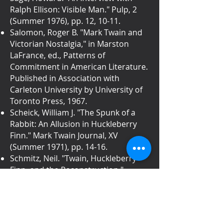
Ralph Ellison: Visible Man." Pulp, 2
(Summer 1976), pp. 12, 10-11.
Salomon, Roger B. "Mark Twain and
Victorian Nostalgia," in Marston
LaFrance, ed., Patterns of
Commitment in American Literature.
Published in Association with
Carleton University by University of
Toronto Press, 1967.
Scheick, William J. "The Spunk of a
Rabbit: An Allusion in Huckleberry
Finn." Mark Twain Journal, XV
(Summer 1971), pp. 14-16.
Schmitz, Neil. "Twain, Huckleberry
Finn, and the Reconstruction."
American Studies (Kansas; formerly
Midcontinent American Studies
Journal), XII (Spring 1971), pp. 59-67.
Schwartz, Edward. " Huckleberry