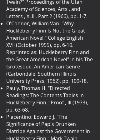
Twain?" Proceedings of the Utah
Academy of Sciences, Arts , and
Letters , XLIII, Part 2 (1966), pp. 1-7.
O'Connor, William Van. "Why
Huckleberry Finn Is Not the Great
American Novel." College English ,
XVII (October 1955), pp. 6-10.
Reprinted as: Huckleberry Finn and
the Great American Novel" in his The
Grotesque: An American Genre
(Carbondale: Southern Illinois
University Press, 1962), pp. 109-18.
Pauly, Thomas H. "Directed
Readings: The Contents Tables in
Huckleberry Finn." Proof , III (1973),
pp. 63-68.
Piacentino, Edward J. "The
Significance of Pap's Drunken
Diatribe Against the Government in
Huckleberry Finn." Mark Twain