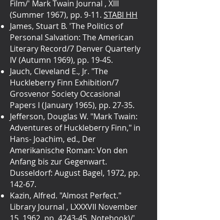
Film/' Mark Twain Journal , XIII
(Summer 1967), pp. 9-11.
STABI HH
James, Stuart B. 'The Politics of
Personal Salvation: The American
Literary Record/7 Denver Quarterly
IV (Autumn 1969), pp. 19-45.
Jauch, Cleveland E., Jr. "The
Huckleberry Finn Exhibition/7
Grosvenor Society Occasional
Papers I (January 1965), pp. 27-35.
Jefferson, Douglas W. "Mark Twain:
Adventures of Huckleberry Finn," in
Hans- Joachim, ed., Der
Amerikanische Roman: Von den
Anfang bis zur Gegenwart.
Dusseldorf: August Bagel, 1972, pp.
142-67.
Kazin, Alfred. "Almost Perfect."
Library Journal , LXXXVII November
15, 1962, pp. 4243-45. Notebook)/'