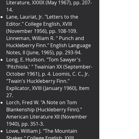
Literature, XXXIX (May 1967), pp. 207-
14.
Lane, Lauriat, Jr. "Letters to the
Editor." College English, XVIII
(November 1956), pp. 108-109.
Linneman, William R. " Punch and
Huckleberry Finn." English Language
Notes, II (June, 1965), pp. 293-94.
Long, E. Hudson. "Tom Sawyer's
'Pitchiola.' " Twainian XX (September-
October 1961), p. 4. Loomis, C. C., Jr.
"Twain's Huckleberry Finn."
Explicator, XVIII (January 1960), Item
27.
Lorch, Fred W. "A Note on Tom
Blankenship (Huckleberry Finn)."
American Literature XII (November
1940), pp. 351-3.
Lowe, William J. "The Mountain
Shakes." College English, XXIII