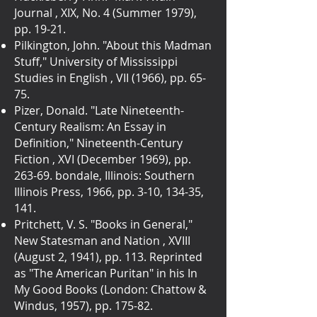
Journal , XIX, No. 4 (Summer 1979),
pp. 19-21.
Pilkington, John. "About this Madman
Stuff," University of Mississippi
Studies in English , VII (1966), pp. 65-
75.
Pizer, Donald. "Late Nineteenth-
Century Realism: An Essay in
Definition," Nineteenth-Century
Fiction , XVI (December 1969), pp.
263-69. bondale, Illinois: Southern
Illinois Press, 1966, pp. 3-10, 134-35,
141.
Pritchett, V. S. "Books in General,"
New Statesman and Nation , XVIII
(August 2, 1941), pp. 113. Reprinted
as "The American Puritan" in his In
My Good Books (London: Chattow &
Windus, 1957), pp. 175-82.