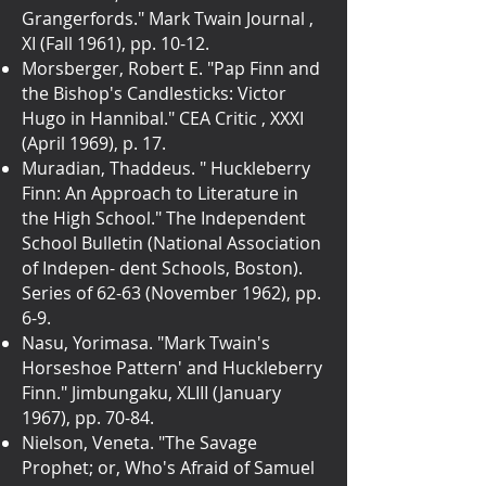
Grangerfords." Mark Twain Journal ,
XI (Fall 1961), pp. 10-12.
Morsberger, Robert E. "Pap Finn and
the Bishop's Candlesticks: Victor
Hugo in Hannibal." CEA Critic , XXXI
(April 1969), p. 17.
Muradian, Thaddeus. " Huckleberry
Finn: An Approach to Literature in
the High School." The Independent
School Bulletin (National Association
of Indepen- dent Schools, Boston).
Series of 62-63 (November 1962), pp.
6-9.
Nasu, Yorimasa. "Mark Twain's
Horseshoe Pattern' and Huckleberry
Finn." Jimbungaku, XLIII (January
1967), pp. 70-84.
Nielson, Veneta. "The Savage
Prophet; or, Who's Afraid of Samuel