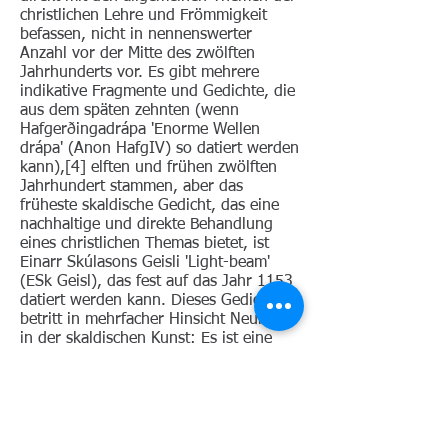
christlichen Lehre und Frömmigkeit
befassen, nicht in nennenswerter
Anzahl vor der Mitte des zwölften
Jahrhunderts vor. Es gibt mehrere
indikative Fragmente und Gedichte, die
aus dem späten zehnten (wenn
Hafgerðingadrápa 'Enorme Wellen
drápa' (Anon HafgIV) so datiert werden
kann),[4] elften und frühen zwölften
Jahrhundert stammen, aber das
früheste skaldische Gedicht, das eine
nachhaltige und direkte Behandlung
eines christlichen Themas bietet, ist
Einarr Skúlasons Geisli 'Light-beam'
(ESk Geisl), das fest auf das Jahr 1153
datiert werden kann. Dieses Gedicht
betritt in mehrfacher Hinsicht Neuland
in der skaldischen Kunst: Es ist eine
vollständig erhaltene Drápa
(Langgedicht mit Refrain), die zu einer
der höchsten traditionellen skaldischen
Gattungen gehört, dem Lobgesang auf
einen toten Herrscher (Erfidrápa), und