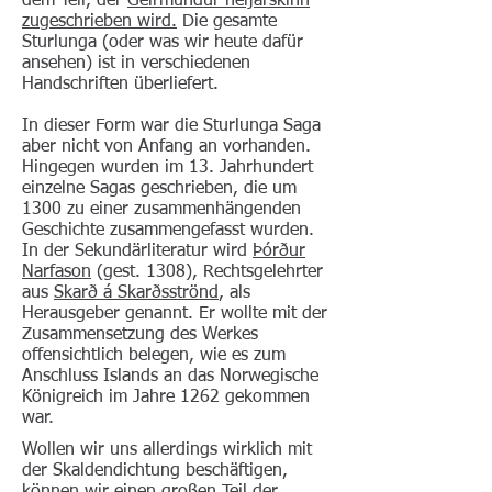
dem Teil, der
Geirmundur heljarskinn
zugeschrieben wird.
Die gesamte
Sturlunga (oder was wir heute dafür
ansehen) ist in verschiedenen
Handschriften überliefert.
In dieser Form war die Sturlunga Saga
aber nicht von Anfang an vorhanden.
Hingegen wurden im 13. Jahrhundert
einzelne Sagas geschrieben, die um
1300 zu einer zusammenhängenden
Geschichte zusammengefasst wurden.
In der Sekundärliteratur wird
Þórður
Narfason
(gest. 1308), Rechtsgelehrter
aus
Skarð á Skarðsströnd
, als
Herausgeber genannt. Er wollte mit der
Zusammensetzung des Werkes
offensichtlich belegen, wie es zum
Anschluss Islands an das Norwegische
Königreich im Jahre 1262 gekommen
war.
Wollen wir uns allerdings wirklich mit
der Skaldendichtung beschäftigen,