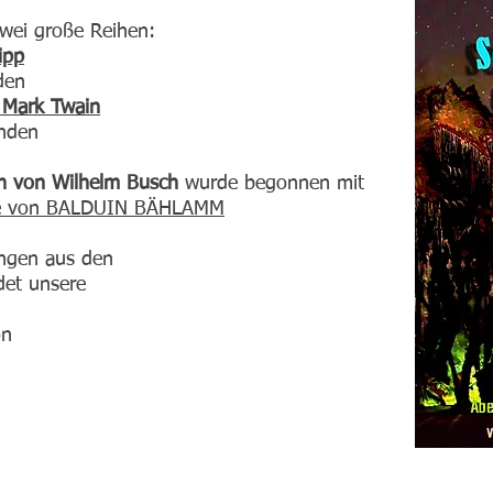
wei große Reihen:
ipp
nden
 Mark Twain
änden
n von Wilhelm Busch
wurde begonnen mit
gabe von BALDUIN BÄHLAMM
ngen aus den
det unsere
on