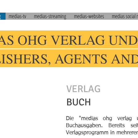
g
medias-tv
medias-streaming
medias-websites
medias social
AS OHG VERLAG UND
LISHERS, AGENTS AN
VERLAG
BUCH
Die "medias ohg verlag un
Buchausgaben. Bereits sei
Verlagsprogramm in mehreren