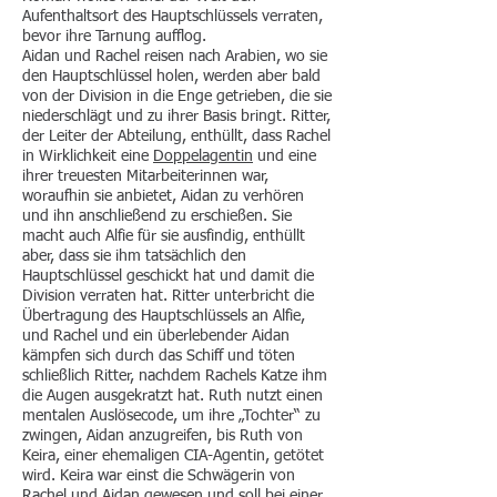
Aufenthaltsort des Hauptschlüssels verraten,
bevor ihre Tarnung aufflog.
Aidan und Rachel reisen nach Arabien, wo sie
den Hauptschlüssel holen, werden aber bald
von der Division in die Enge getrieben, die sie
niederschlägt und zu ihrer Basis bringt. Ritter,
der Leiter der Abteilung, enthüllt, dass Rachel
in Wirklichkeit eine
Doppelagentin
und eine
ihrer treuesten Mitarbeiterinnen war,
woraufhin sie anbietet, Aidan zu verhören
und ihn anschließend zu erschießen. Sie
macht auch Alfie für sie ausfindig, enthüllt
aber, dass sie ihm tatsächlich den
Hauptschlüssel geschickt hat und damit die
Division verraten hat. Ritter unterbricht die
Übertragung des Hauptschlüssels an Alfie,
und Rachel und ein überlebender Aidan
kämpfen sich durch das Schiff und töten
schließlich Ritter, nachdem Rachels Katze ihm
die Augen ausgekratzt hat. Ruth nutzt einen
mentalen Auslösecode, um ihre „Tochter“ zu
zwingen, Aidan anzugreifen, bis Ruth von
Keira, einer ehemaligen CIA-Agentin, getötet
wird. Keira war einst die Schwägerin von
Rachel und Aidan gewesen und soll bei einer