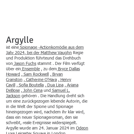
Argylle
ist eine
Spionage
-Actionkomödie aus dem
Jahr 2024, bei der
Matthew Vaughn
Regie
und Produktion führteund das Drehbuch
von
Jason Fuchs
stammt . Der Film verfügt
über ein
Ensemble
, zu dem
Bryce Dallas
Howard
,
Sam Rockwell
,
Bryan
Cranston
,
Catherine O'Hara
,
Henry
Cavill
,
Sofia Boutella
,
Dua Lipa
,
Ariana
DeBose
,
John Cena
und
Samuel L.
Jackson
gehören . Die Handlung dreht sich
um eine zurückgezogen lebende Autorin, die
in die Welt der Spione und Spionage
hineingezogen wird, nachdem ihr klar wird,
dass ein neuer Spionageroman, den sie
schreibt, reale Ereignisse widerspiegelt.
Argylle wurde am 24. Januar 2024 im
Odeon
Luxe Leicester Square in London