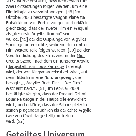
2022 wurde bestätigt, dass dem ersten Film
zwei Fortsetzungen folgen werden, um eine
Filmtrilogie zu vervollständigen.
[48]
​​Im
Oktober 2023 bestätigte Vaughn Pläne zur
Entwicklung von Fortsetzungen und erklärte
gleichzeitig, dass der zweite Film ein Prequel
als „der erste Argylle- Roman“ sein
würde,
[49]
der die Ursprünge von Argylles
Spionage untersuchte; während dem dritten
Film weitere Teile folgen würden.
[50]
Bei der
Veröffentlichung des Films wird in der
Mid-
Credits-Szene , nachdem ein jüngerer Argylle
(dargestellt von
Louis Partridge
) gezeigt
wird, der von
Kingsman
rekrutiert wird , auf
dem Bildschirm eine Notiz angezeigt, die
besagt: „ ‚ Argylle: Buch Eins – Der Film ‘
erscheint bald.“ .
[51]
Im Februar 2024
bestätigte Vaughn, dass der Prequel-Teil mit
Louis Partridge
in der Hauptrolle entwickelt
wird , und erklärte, dass der Schauspieler in
seinen prägenden Jahren als der echte Argylle
(wie von Cavill dargestellt) auftreten
wird.
[52]
Geteiltes Universum