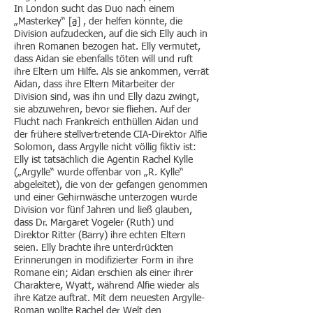
In London sucht das Duo nach einem
„Masterkey“
[a]
, der helfen könnte, die
Division aufzudecken, auf die sich Elly auch in
ihren Romanen bezogen hat. Elly vermutet,
dass Aidan sie ebenfalls töten will und ruft
ihre Eltern um Hilfe. Als sie ankommen, verrät
Aidan, dass ihre Eltern Mitarbeiter der
Division sind, was ihn und Elly dazu zwingt,
sie abzuwehren, bevor sie fliehen. Auf der
Flucht nach Frankreich enthüllen Aidan und
der frühere stellvertretende CIA-Direktor Alfie
Solomon, dass Argylle nicht völlig fiktiv ist:
Elly ist tatsächlich die Agentin Rachel Kylle
(„Argylle“ wurde offenbar von „R. Kylle“
abgeleitet), die von der gefangen genommen
und einer Gehirnwäsche unterzogen wurde
Division vor fünf Jahren und ließ glauben,
dass Dr. Margaret Vogeler (Ruth) und
Direktor Ritter (Barry) ihre echten Eltern
seien. Elly brachte ihre unterdrückten
Erinnerungen in modifizierter Form in ihre
Romane ein; Aidan erschien als einer ihrer
Charaktere, Wyatt, während Alfie wieder als
ihre Katze auftrat. Mit dem neuesten Argylle-
Roman wollte Rachel der Welt den