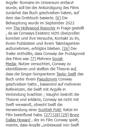
Argylle- Romane im Universum entlarvt
wurde, soll bei der Ankündigung des Films
zunächst das Buch geschrieben haben, auf
dem das Drehbuch basierte.
[6]
Die
Behauptung wurde im September 2022
von
The Hollywood Reporter
in Frage gestellt
, da sie Conways Existenz nicht überprüfen
konnten und ihre Versuche, Kontakt zu ihr,
ihrem Publizisten und ihrem Talentagenten
aufzunehmen, erfolglos blieben.
[26]
Der
Trailer enthüllte, dass Conway der Protagonist
des Films war.
[7]
Mehrere
Social-
Media-
Nutzer versuchten, Conway zu
identifizieren und stellten die Theorie auf,
dass die Singer-Songwriterin
Taylor Swift
das
Buch unter ihrem
Pseudonym
Conway
geschrieben hatte , basierend auf mehreren
Referenzen, die Swift mit Argylle in
Verbindung brachten ; Vaughn bestritt die
Theorie und erklärte, Conway sei nicht mit
Swift verwandt, obwohl Swift die
Verwendung einer
Scottish Fold-
Katze im
Film beeinflusst habe.
[27]
[28]
[29]
Bryce
Dallas Howard
, der im Film Conway spielt,
meinte, dass Argylle „unbewusst von Swift