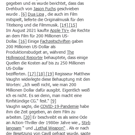
gegeben und es wurde berichtet, dass das
Drehbuch von
Jason Fuchs
geschrieben
wurde .
[6]
Dua Lipa
, die auch im Film
mitspielt, lieferte die Originalmusik für den
Titelsong und die Filmmusik.
[14]
[15]
Im August 2021 kaufte
Apple TV+
die Rechte
an dem Film für 200 Millionen US-
Dollar.
[16]
Einige
Fachzeitschriften
gaben
200 Millionen US-Dollar als
Produktionsbudget an, während
The
Hollywood Reporter
behauptete, dass einige
Quellen die Kosten auf bis zu 250 Millionen
US-Dollar
bezifferten.
[17]
[18]
[19]
Regisseur Matthew
Vaughn widerlegte diese Behauptung mit den
Worten: „Ich weiß nicht, wie man 200
Millionen Dollar dafür ausgibt. Eigentlich weiß
ich es nicht. Es sei denn, man macht eine
fünfstündige CG.“ fest.“
[9]
Vaughn sagte, die
COVID-19-Pandemie
habe
ihm die Zeit gegeben, an dem Film zu
arbeiten.
[20]
Er beschreibt es als seine Ode
an Action-Thriller der 1980er Jahre wie „
Stirb
langsam
“ und
„Lethal Weapon“
. Als er nach
der Besetzung von Cavill gefragt wurde, sagte