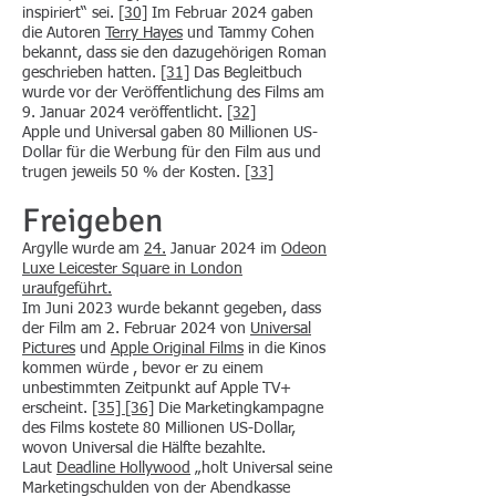
inspiriert“ sei.
[30]
Im Februar 2024 gaben
die Autoren
Terry Hayes
und Tammy Cohen
bekannt, dass sie den dazugehörigen Roman
geschrieben hatten.
[31]
Das Begleitbuch
wurde vor der Veröffentlichung des Films am
9. Januar 2024 veröffentlicht.
[32]
Apple und Universal gaben 80 Millionen US-
Dollar für die Werbung für den Film aus und
trugen jeweils 50 % der Kosten.
[33]
Freigeben
Argylle wurde am
24.
Januar 2024 im
Odeon
Luxe Leicester Square in London
uraufgeführt.
Im Juni 2023 wurde bekannt gegeben, dass
der Film am 2. Februar 2024 von
Universal
Pictures
und
Apple Original Films
in die Kinos
kommen würde , bevor er zu einem
unbestimmten Zeitpunkt auf Apple TV+
erscheint.
[35]
[36]
Die Marketingkampagne
des Films kostete 80 Millionen US-Dollar,
wovon Universal die Hälfte bezahlte.
Laut
Deadline Hollywood
„holt Universal seine
Marketingschulden von der Abendkasse