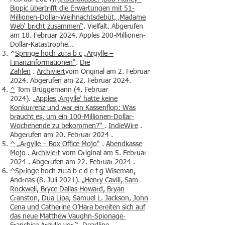
Biopic übertrifft die Erwartungen mit 51-
Millionen-Dollar-Weihnachtsdebüt, ‚Madame
Web‘ bricht zusammen“
. Vielfalt. Abgerufen
am 18. Februar 2024. Apples 200-Millionen-
Dollar-Katastrophe...
^
Springe hoch zu:a
b
c
„Argylle –
Finanzinformationen“
.
Die
Zahlen
.
Archiviert
vom Original am 2. Februar
2024. Abgerufen am 22. Februar 2024.
^
Tom Brüggemann (4. Februar
2024).
„Apples ‚Argylle‘ hatte keine
Konkurrenz und war ein Kassenflop: Was
braucht es, um ein 100-Millionen-Dollar-
Wochenende zu bekommen?“
.
IndieWire
.
Abgerufen am 20. Februar 2024 .
^
„Argylle – Box Office Mojo“
.
Abendkasse
Mojo
.
Archiviert
vom Original am 5. Februar
2024 . Abgerufen am 22. Februar 2024 .
^
Springe hoch zu:a
b
c
d
e
f
g
Wiseman,
Andreas (8. Juli 2021).
„Henry Cavill, Sam
Rockwell, Bryce Dallas Howard, Bryan
Cranston, Dua Lipa, Samuel L. Jackson, John
Cena und Catherine O’Hara bereiten sich auf
das neue Matthew Vaughn-Spionage-