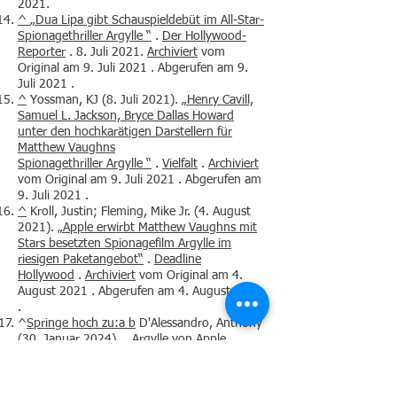
2021.
^
„Dua Lipa gibt Schauspieldebüt im All-Star-
Spionagethriller
Argylle
“
.
Der Hollywood-
Reporter
. 8. Juli 2021.
Archiviert
vom
Original am 9. Juli 2021 . Abgerufen am 9.
Juli 2021 .
^
Yossman, KJ (8. Juli 2021).
„Henry Cavill,
Samuel L. Jackson, Bryce Dallas Howard
unter den hochkarätigen Darstellern für
Matthew Vaughns
Spionagethriller
Argylle
“
.
Vielfalt
.
Archiviert
vom Original am 9. Juli 2021 . Abgerufen am
9. Juli 2021 .
^
Kroll, Justin; Fleming, Mike Jr. (4. August
2021).
„Apple erwirbt Matthew Vaughns mit
Stars besetzten Spionagefilm
Argylle
im
riesigen Paketangebot“
.
Deadline
Hollywood
.
Archiviert
vom Original am 4.
August 2021 . Abgerufen am 4. August 2021
.
^
Springe hoch zu:a
b
D'Alessandro, Anthony
(30. Januar 2024).
„ Argylle
von Apple
Original Films
hofft, die Kinokassen im Februar
zu erreichen – Vorschau“
.
Deadline
Hollywood
.
Archiviert
vom Original am 30.