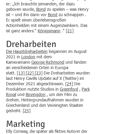
er: „Ich brauchte jemanden, der dazu
geboren wurde,
Bond
zu spielen – was Henry
ist – und ihn dann vor
Bond
zu schnappen .
Er spielt einen überlebensgroßen
Actionhelden mit einem Augenzwinkern. Das
ist ganz anders.“
Königsmann
.“
[21]
Dreharbeiten
Die Hauptdreharbeiten
begannen im August
2021 in
London
mit dem
Kameramann
George Richmond
und fanden
an verschiedenen Orten in Europa
statt.
[13]
[22]
[23]
Die Dreharbeiten wurden
laut Henry Cavills Update auf X (Twitter) im
Dezember 2021 abgeschlossen.
[24]
Die
Produktion nutzte Studios in
Greenford
,
Park
Royal
und
Bovingdon
, um den Film zu
drehen. Hintergrundaufnahmen wurden in
Griechenland und den Vereinigten Staaten
gedreht.
[25]
Marketing
Elly Conway, die später als fiktive Autorin der