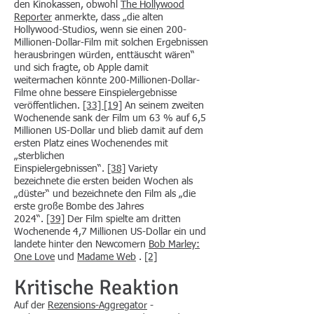
den Kinokassen, obwohl
The Hollywood
Reporter
anmerkte, dass „die alten
Hollywood-Studios, wenn sie einen 200-
Millionen-Dollar-Film mit solchen Ergebnissen
herausbringen würden, enttäuscht wären“
und sich fragte, ob Apple damit
weitermachen könnte 200-Millionen-Dollar-
Filme ohne bessere Einspielergebnisse
veröffentlichen.
[33]
[19]
An seinem zweiten
Wochenende sank der Film um 63 % auf 6,5
Millionen US-Dollar und blieb damit auf dem
ersten Platz eines Wochenendes mit
„sterblichen
Einspielergebnissen“.
[38]
Variety
bezeichnete die ersten beiden Wochen als
„düster“ und bezeichnete den Film als „die
erste große Bombe des Jahres
2024“.
[39]
Der Film spielte am dritten
Wochenende 4,7 Millionen US-Dollar ein und
landete hinter den Newcomern
Bob Marley:
One Love
und
Madame Web
.
[2]
Kritische Reaktion
Auf der
Rezensions-Aggregator
-