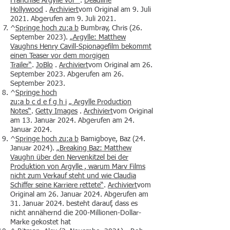
Franchise
Argylle
vor “
.
Deadline
Hollywood
.
Archiviert
vom Original am 9. Juli
2021. Abgerufen am 9. Juli 2021.
^
Springe hoch zu:a
b
Bumbray, Chris (26.
September 2023).
„Argylle: Matthew
Vaughns Henry Cavill-Spionagefilm bekommt
einen Teaser vor dem morgigen
Trailer“
.
JoBlo
.
Archiviert
vom Original am 26.
September 2023. Abgerufen am 26.
September 2023.
^
Springe hoch
zu:a
b
c
d
e
f
g
h
i
„
Argylle
Production
Notes“
.
Getty Images
.
Archiviert
vom Original
am 13. Januar 2024. Abgerufen am 24.
Januar 2024.
^
Springe hoch zu:a
b
Bamigboye, Baz (24.
Januar 2024).
„Breaking Baz: Matthew
Vaughn über den Nervenkitzel bei der
Produktion von
Argylle
, warum Marv Films
nicht zum Verkauf steht und wie Claudia
Schiffer seine Karriere rettete“
.
Archiviert
vom
Original am 26. Januar 2024. Abgerufen am
31. Januar 2024. besteht darauf, dass es
nicht annähernd die 200-Millionen-Dollar-
Marke gekostet hat