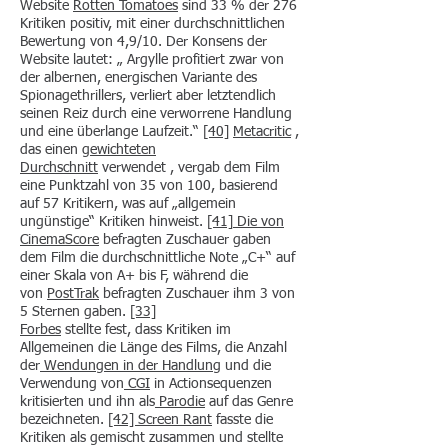
Website
Rotten Tomatoes
sind 33 % der 276
Kritiken positiv, mit einer durchschnittlichen
Bewertung von 4,9/10. Der Konsens der
Website lautet: „ Argylle profitiert zwar von
der albernen, energischen Variante des
Spionagethrillers, verliert aber letztendlich
seinen Reiz durch eine verworrene Handlung
und eine überlange Laufzeit.“
[40]
Metacritic
,
das einen
gewichteten
Durchschnitt
verwendet , vergab dem Film
eine Punktzahl von 35 von 100, basierend
auf 57 Kritikern, was auf „allgemein
ungünstige“ Kritiken hinweist.
[41]
Die von
CinemaScore
befragten Zuschauer gaben
dem Film die durchschnittliche Note „C+“ auf
einer Skala von A+ bis F, während die
von
PostTrak
befragten Zuschauer ihm 3 von
5 Sternen gaben.
[33]
Forbes
stellte fest, dass Kritiken im
Allgemeinen die Länge des Films, die Anzahl
der
Wendungen in der Handlung
und die
Verwendung von
CGI
in Actionsequenzen
kritisierten und ihn als
Parodie
auf das Genre
bezeichneten.
[42]
Screen Rant
fasste die
Kritiken als gemischt zusammen und stellte