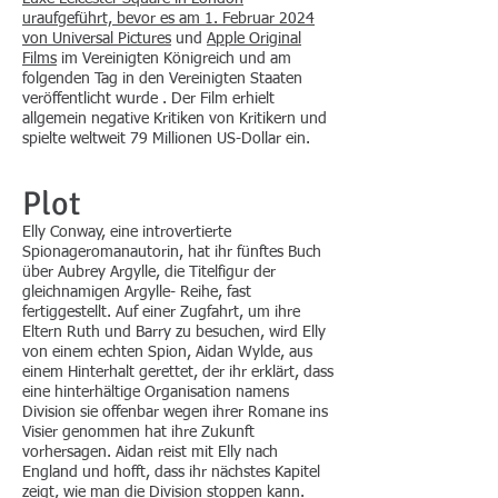
uraufgeführt, bevor es am 1. Februar 2024
von
Universal Pictures
und
Apple Original
Films
im Vereinigten Königreich und am
folgenden Tag in den Vereinigten Staaten
veröffentlicht wurde . Der Film erhielt
allgemein negative Kritiken von Kritikern und
spielte weltweit 79 Millionen US-Dollar ein.
Plot
Elly Conway, eine introvertierte
Spionageromanautorin, hat ihr fünftes Buch
über Aubrey Argylle, die Titelfigur der
gleichnamigen Argylle- Reihe, fast
fertiggestellt. Auf einer Zugfahrt, um ihre
Eltern Ruth und Barry zu besuchen, wird Elly
von einem echten Spion, Aidan Wylde, aus
einem Hinterhalt gerettet, der ihr erklärt, dass
eine hinterhältige Organisation namens
Division sie offenbar wegen ihrer Romane ins
Visier genommen hat ihre Zukunft
vorhersagen. Aidan reist mit Elly nach
England und hofft, dass ihr nächstes Kapitel
zeigt, wie man die Division stoppen kann.