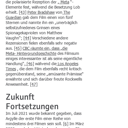
die polarisierte Rezeption der „
Meta
“-
Elemente fest, während die Besetzung Lob
erhielt.
[43]
Peter Bradshaw
von
The
Guardian
gab dem Film einen von fünf
Sternen und nannte ihn ein „unerträglich
selbstzufriedenes Grinsen eines
Spionagekapriolen von Matthew
Vaughn“;
[44]
Verschiedene andere
Rezensionen fielen ebenfalls sehr negativ
aus.
[45]
CBC räumte ein, dass „die
Meta-
Hintergrundgeschichte
des Filmsum
einiges interessanter ist als seine eigentliche
Handlung“,
[46]
während die
Los Angeles
Times
, die dem Film ebenfalls recht kritisch
gegenüberstand, seine „amüsante Prämisse“
erwähnte und sich darüber freute Rockwells
Anwesenheit.
[47]
Zukunft
Fortsetzungen
Im Juli 2021 wurde bekannt gegeben, dass
Argylle der erste Film einer Reihe von
mindestens drei Filmen sein soll.
[6]
Im März