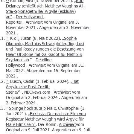
^
Ritman, Alex (3. November 2021).
„Rob
Delaney schließt sich Matthew Vaughns All-
Star-Spionagethriller
Argylle
(exklusiv)
an“
.
Der Hollywood-
Reporter
.
Archiviert
vom Original am 3.
November 2021 . Abgerufen am 3. November
2021 .
^
Kroll, Justin (8. März 2022).
„Sophie
Okonedo, Matthias Schweighöfer, Jing Lusi
und Paul Ready runden die Besetzung von
Heart Of Stone
mit Gal Gadot für Netflix &
Skydance
ab
“ .
Deadline
Hollywood
.
Archiviert
vom Original am 31.
Mai 2022 . Abgerufen am 15. September
2022 .
^
Busch, Caitlin (1. Februar 2024).
„Hat
Argylle eine Post-Credit-
Szene?“
.
NBCNews.com
.
Archiviert
vom
Original am 2. Februar 2024 . Abgerufen am
2. Februar 2024 .
^
Springe hoch zu:a
b
Marc, Christopher (1.
Juni 2021).
„Exklusiv: Der nächste Film von
Regisseur Matthew Vaughn wird
Argyle
für
Marv Films sein“
. Der Ronin.
Archiviert
vom
Original am 9. Juli 2021. Abgerufen am 9. Juli