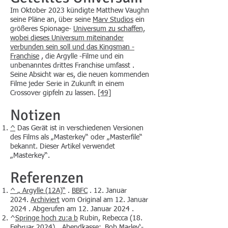
Im Oktober 2023 kündigte Matthew Vaughn
seine Pläne an, über seine
Marv Studios
ein
größeres Spionage-
Universum zu schaffen,
wobei dieses Universum miteinander
verbunden sein soll und das
Kingsman
-
Franchise
, die Argylle -Filme und ein
unbenanntes drittes Franchise umfasst .
Seine Absicht war es, die neuen kommenden
Filme jeder Serie in Zukunft in einem
Crossover gipfeln zu lassen.
[49]
Notizen
^
Das Gerät ist in verschiedenen Versionen
des Films als „Masterkey“ oder „Masterfile“
bekannt. Dieser Artikel verwendet
„Masterkey“.
Referenzen
^
„ Argylle (12A)“
.
BBFC
. 12. Januar
2024.
Archiviert
vom Original am 12. Januar
2024 . Abgerufen am 12. Januar 2024 .
^
Springe hoch zu:a
b
Rubin, Rebecca (18.
Februar 2024).
„Abendkasse: ‚Bob Marley‘-