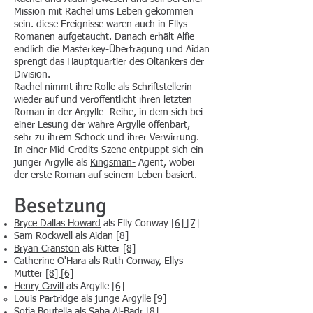
Mission mit Rachel ums Leben gekommen
sein. diese Ereignisse waren auch in Ellys
Romanen aufgetaucht. Danach erhält Alfie
endlich die Masterkey-Übertragung und Aidan
sprengt das Hauptquartier des Öltankers der
Division.
Rachel nimmt ihre Rolle als Schriftstellerin
wieder auf und veröffentlicht ihren letzten
Roman in der Argylle- Reihe, in dem sich bei
einer Lesung der wahre Argylle offenbart,
sehr zu ihrem Schock und ihrer Verwirrung.
In einer Mid-Credits-Szene entpuppt sich ein
junger Argylle als
Kingsman-
Agent, wobei
der erste Roman auf seinem Leben basiert.
Besetzung
Bryce Dallas Howard
als Elly Conway
[6]
[7]
Sam Rockwell
als Aidan
[8]
Bryan Cranston
als Ritter
[8]
Catherine O'Hara
als Ruth Conway, Ellys
Mutter
[8]
[6]
Henry Cavill
als Argylle
[6]
Louis Partridge
als junge Argylle
[9]
Sofia Boutella
als Saba Al-Badr
[8]