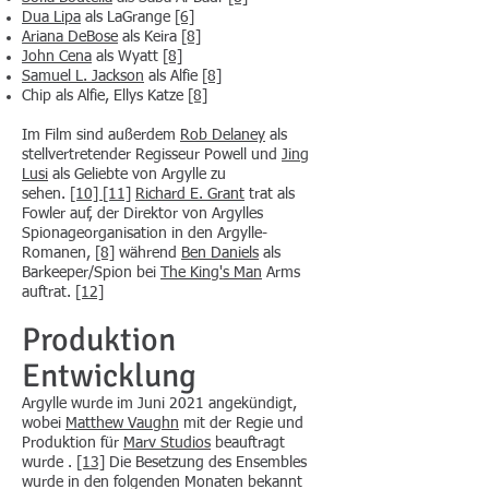
Dua Lipa
als LaGrange
[6]
Ariana DeBose
als Keira
[8]
John Cena
als Wyatt
[8]
Samuel L. Jackson
als Alfie
[8]
Chip als Alfie, Ellys Katze
[8]
Im Film sind außerdem
Rob Delaney
als
stellvertretender Regisseur Powell und
Jing
Lusi
als Geliebte von Argylle zu
sehen.
[10]
[11]
Richard E. Grant
trat als
Fowler auf, der Direktor von Argylles
Spionageorganisation in den Argylle-
Romanen,
[8]
während
Ben Daniels
als
Barkeeper/Spion bei
The King's Man
Arms
auftrat.
[12]
Produktion
Entwicklung
Argylle wurde im Juni 2021 angekündigt,
wobei
Matthew Vaughn
mit der Regie und
Produktion für
Marv Studios
beauftragt
wurde .
[13]
Die Besetzung des Ensembles
wurde in den folgenden Monaten bekannt