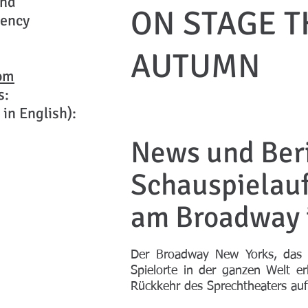
and
ON STAGE T
gency
AUTUMN
om
s:
 in English):
News und Ber
Schauspielau
am Broadway 
Der Broadway New Yorks, das 
Spielorte in der ganzen Welt e
Rückkehr des Sprechtheaters au