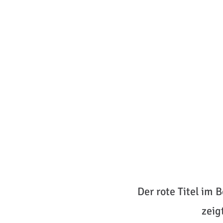
Der rote Titel im 
zeig