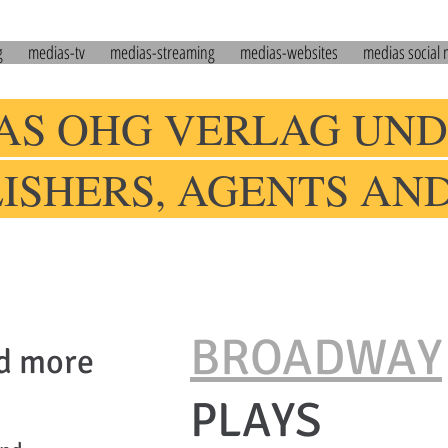
g
medias-tv
medias-streaming
medias-websites
medias social
AS OHG VERLAG UND
LISHERS, AGENTS AN
BROADWAY
d more
PLAYS