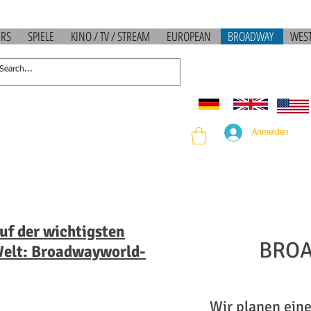
ERS
SPIELE
KINO / TV / STREAM
EUROPEAN
BROADWAY
WES
Anmelden
uf
der
wichtigsten
BROA
Welt: Broadwayworld-
Wir planen eine