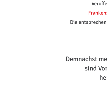
Veröff
Franken
Die entsprechen
Demnächst meh
sind Vo
he