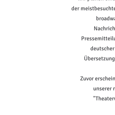
der meistbesuchte
broadw
Nachrich
Pressemitteil
deutscher
Übersetzung 
Zuvor erschein
unserer 
"Theater