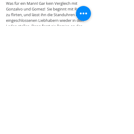
Was für ein Mann! Gar kein Vergleich mit
Gonzalvo und Gomez! Sie beginnt
mit Ramiro
zu flirten, und lässt ihn die Standuhren mit den
eingeschlossenen Liebhabern wieder in den
Laden stellen. Dann fasst sie Ramiro an der
Hand und zieht ihn in ihr Schlafzimmer.
Plötzlich kehrt der Hausherr zurück und
entdeckt die beiden Männer in den
Standuhren. Doch die beiden sind nicht auf
den Kopf gefallen, und können Torquemada,
sie seien an den Standuhren interessiert, und
hätten diese nur genau inspizieren wollen,
bevor sie dafür Geld auf den Ladentisch
blättern.
Auch gegenüber seiner Frau und Ramiro hegt
Torquemada keinerlei Argwohn. Und so
kommt es zu einem fröhlichen Finale der Oper,
in dem alle Fünf zum ersten Mal
gemeinsam singen.
Zur Musik: