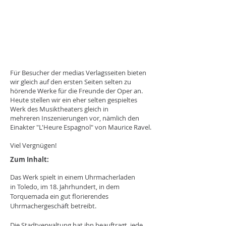
Für Besucher der medias Verlagsseiten bieten
wir gleich auf den ersten Seiten selten zu
hörende Werke für die Freunde der Oper an.
Heute stellen wir ein eher selten gespieltes
Werk des Musiktheaters gleich in
mehreren Inszenierungen vor, nämlich den
Einakter "L'Heure Espagnol" von Maurice Ravel.
Viel Vergnügen!
Zum Inhalt:
Das Werk spielt in einem Uhrmacherladen
in
Toledo
, im 18. Jahrhundert, in dem
Torquemada ein gut florierendes
Uhrmachergeschäft betreibt.
Die Stadtverwaltung hat ihn beauftragt, jede