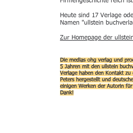
Firmengeschichte reich ist
Heute sind 17 Verlage od
Namen "ullstein buchverl
Zur Homepage der ullstei
Die medias ohg verlag und prod
5 Jahren mit den ullstein buch
Verlage haben den Kontakt zu d
Peters hergestellt und deutsc
einigen Werken der Autorin für 
Dank!