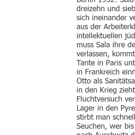
Berlin 1932: Sala
dreizehn und sieb
sich ineinander v
aus der Arbeiterkl
intellektuellen j
muss Sala ihre d
verlassen, kommt 
Tante in Paris un
in Frankreich ei
Otto als Sanitäts
in den Krieg zieh
Fluchtversuch ve
Lager in den Pyre
stirbt man schne
Seuchen, wer bis