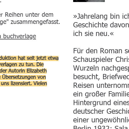
.
er Reihen unter dem
»Jahrelang bin ic
age" zusammengefasst.​
Geschichte davon
ich sie neu.«
n buchverlage
Für den Roman se
uktion hat seit jetzt etwa
Schauspieler Chri
verlagen zu tun. Die
Wurzeln nachgesp
er Autorin Elizabeth
besucht, Briefwe
he Übersetzungen von
uns lizensiert. Vielen
Reisen unternomm
ein großer Famil
Hintergrund eine
deutscher Geschi
einer ungewöhnli