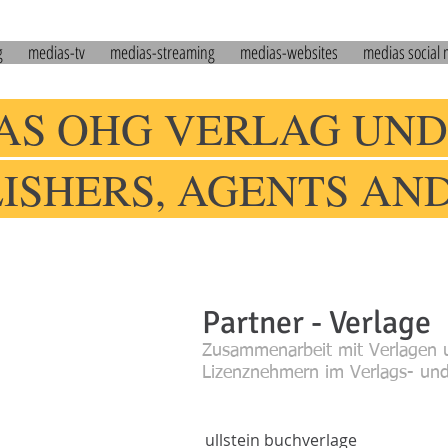
g
medias-tv
medias-streaming
medias-websites
medias social
AS OHG VERLAG UND
LISHERS, AGENTS AN
Partner - Verlage
Zusammenarbeit mit Verlagen 
Lizenznehmern im Verlags- und 
ullstein buchverlage