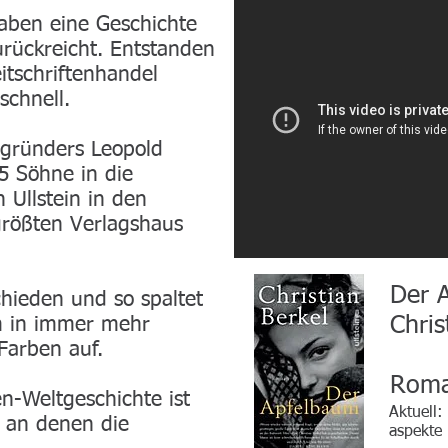
haben eine Geschichte
urückreicht. Entstanden
itschriftenhandel
chnell.
gründers Leopold
 5 Söhne in die
Ullstein in den
rößten Verlagshaus
Der Apfe
chieden und so spaltet
Christian 
m in immer mehr
Farben auf.
Roma
n-Weltgeschichte ist
Aktuell:
, an denen die
aspekte