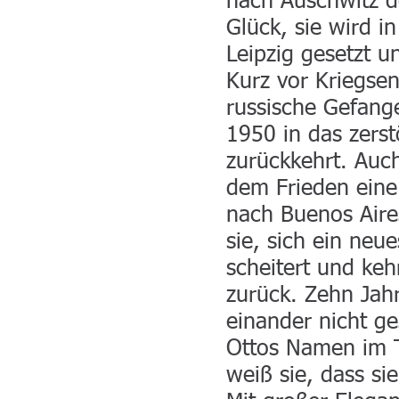
nach Auschwitz de
Glück, sie wird i
Leipzig gesetzt u
Kurz vor Kriegsen
russische Gefange
1950 in das zerst
zurückkehrt. Auch
dem Frieden eine 
nach Buenos Aires
sie, sich ein neu
scheitert und keh
zurück. Zehn Jah
einander nicht ge
Ottos Namen im T
weiß sie, dass si