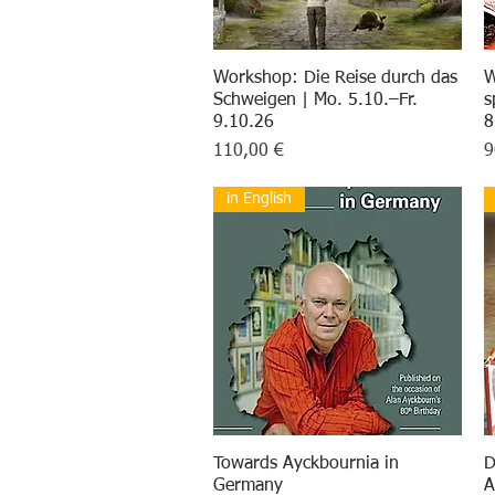
Workshop: Die Reise durch das
Schnellansicht
W
Schweigen | Mo. 5.10.–Fr.
s
9.10.26
8
Preis
P
110,00 €
9
in English
Towards Ayckbournia in
Schnellansicht
D
Germany
A