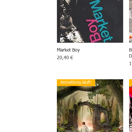
Market Boy
Schnellansicht
B
D
Preis
20,40 €
P
1
Anmeldung läuft!