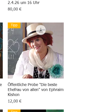
2.4.26 um 16 Uhr
Preis
80,00 €
Tipp
e
Öffentliche Probe "Die beste
Schnellansicht
Ehefrau von allen" von Ephraim
Kishon
Preis
12,00 €