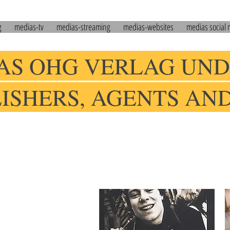
g
medias-tv
medias-streaming
medias-websites
medias social
AS OHG VERLAG UND
LISHERS, AGENTS AN