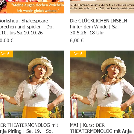
orkshop: Shakespeare
Schnellansicht
Die GLÜCKLICHEN INSELN
Schnellansicht
prechen und spielen | Do.
hinter dem Winde | Sa.
.10. bis Sa.10.10.26
30.5.26, 18 Uhr
reis
Preis
0,00 €
6,00 €
Neu!
Neu!
ER THEATERMONOLOG mit
Schnellansicht
MAI | Kurs: DER
Schnellansicht
nja Pirling | Sa. 19. - So.
THEATERMONOLOG mit Anja