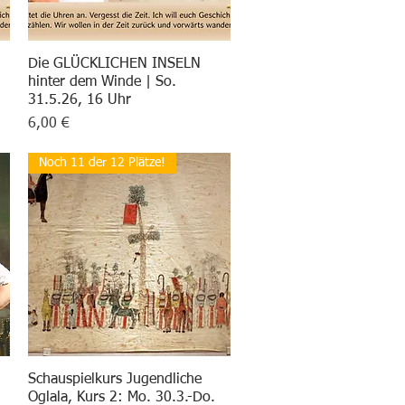
Die GLÜCKLICHEN INSELN
Schnellansicht
hinter dem Winde | So.
31.5.26, 16 Uhr
Preis
6,00 €
Noch 11 der 12 Plätze!
Schauspielkurs Jugendliche
Schnellansicht
Oglala, Kurs 2: Mo. 30.3.-Do.