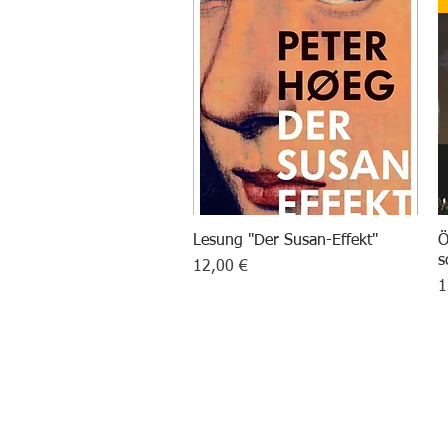
Lesung "Der Susan-Effekt"
Schnellansicht
Ö
s
Preis
12,00 €
P
1