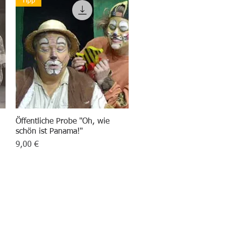
Tipp
Öffentliche Probe "Oh, wie
Schnellansicht
schön ist Panama!"
Preis
9,00 €