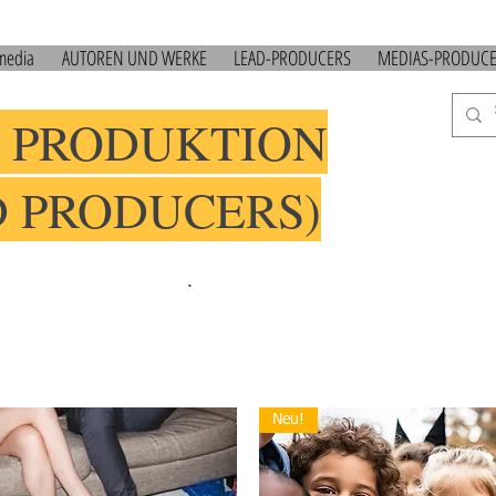
 media
AUTOREN UND WERKE
LEAD-PRODUCERS
MEDIAS-PRODUC
 PRODUKTION
D PRODUCERS)
.
Neu!