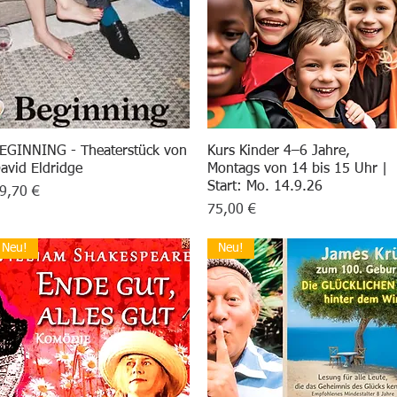
EGINNING - Theaterstück von
Schnellansicht
Kurs Kinder 4–6 Jahre,
Schnellansicht
avid Eldridge
Montags von 14 bis 15 Uhr |
Start: Mo. 14.9.26
reis
9,70 €
Preis
75,00 €
Neu!
Neu!