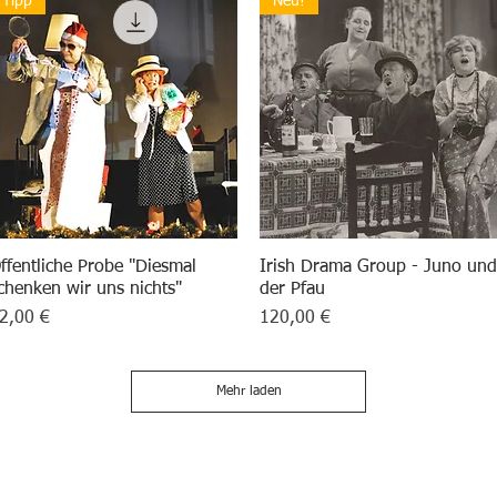
Tipp
Neu!
ffentliche Probe "Diesmal
Schnellansicht
Irish Drama Group - Juno und
Schnellansicht
chenken wir uns nichts"
der Pfau
reis
Preis
2,00 €
120,00 €
Mehr laden