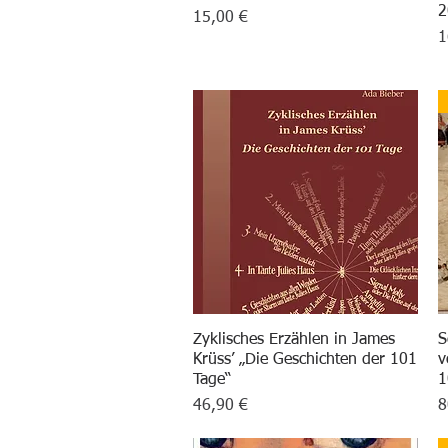
2
Preis
15,00 €
P
1
Zyklisches Erzählen in James
Schnellansicht
S
Krüss’ „Die Geschichten der 101
v
Tage“
1
Preis
P
46,90 €
8