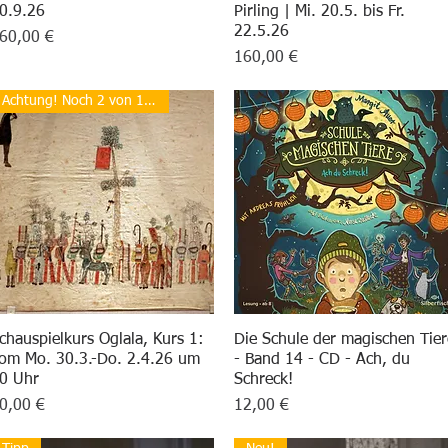
0.9.26
Pirling | Mi. 20.5. bis Fr.
22.5.26
reis
60,00 €
Preis
160,00 €
Achtung! Noch 2 von 14 Plätzen
chauspielkurs Oglala, Kurs 1:
Schnellansicht
Die Schule der magischen Tier
Schnellansicht
om Mo. 30.3.-Do. 2.4.26 um
- Band 14 - CD - Ach, du
0 Uhr
Schreck!
reis
Preis
0,00 €
12,00 €