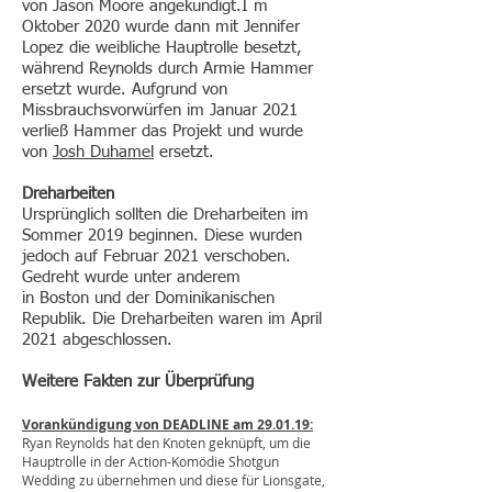
von
Jason Moore
angekündigt.I m
Oktober 2020 wurde dann mit
Jennifer
Lopez
die weibliche Hauptrolle besetzt,
während Reynolds durch
Armie Hammer
ersetzt wurde. Aufgrund von
Missbrauchsvorwürfen im Januar 2021
verließ Hammer das Projekt und wurde
von
Josh Duhamel
ersetzt.
Dreharbe
iten
Ursprünglich sollten die Dreharbeiten im
Sommer 2019 beginnen. Diese wurden
j
edoch auf Februar 2021 verschoben.
Gedreht wurde unter anderem
in
Boston
und der
Dominikanischen
Republik
. Die Dreharbeiten waren im April
2021 abgeschlossen.
Weitere Fakten zur Überprüfung
Vorankündigung von DEADLINE am 29.01.19:
Ryan Reynolds hat den Knoten geknüpft, um die
Hauptrolle in der Action-Komödie Shotgun
Wedding zu übernehmen und diese für Lionsgate,