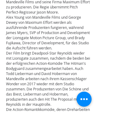
Mandeville Films und seine Firma Maximum Effort
zu produzieren. Die Regie übernimmt Pitch
Perfect-Regisseur Jason Moore.
Alex Young von Mandeville Films und George
Dewey von Maximum Effort werden als
ausführende Produzenten fungieren, während
James Myers, SVP of Production and Development
der Lionsgate Motion Picture Group, und Brady
Fujikawa, Director of Development, für das Studio
die Aufsicht führen werden.
Der Film bringt Deadpool-Star Reynolds wieder
mit Lionsgate zusammen, nachdem die beiden bei
der erfolgreichen Action-Komödie The Hitman's
Bodyguard zusammengearbeitet haben. Auch
Todd Lieberman und David Hoberman von
Mandeville arbeiten nach ihrem Kassenschlager
Wonder von 2017 wieder mit dem Studio
zusammen. Die Produzenten von Die Schöne und
das Biest, Lieberman und Hoberman,
produzierten auch den Hit The Proposal mit
Reynolds in der Hauptrolle.
Die Action-Romantikkomödie, deren Dreharbeiten
für diesen Sommer geplant sind, handelt von
einem Paar, dessen extravagante Hochzeit am
Urlaubsort von Kriminellen gestohlen wird. Bei
dem Versuch, ihre Familien zu retten, entdecken