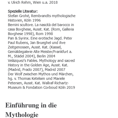
v. Ulrich Rehm, Wien u.a. 2018
Spezielle Literatur:
Stefan Grohé, Rembrandts mythologische
Historien, Köln 1996
Bernini scultore. La nascità del barocco in
casa Borghese, Ausst. Kat. (Rom, Galleria
Borghese 1998), Rom 1998
Pan & Syrinx. Eine erotische Jagd. Peter
Paul Rubens, Jan Brueghel und ihre
Zeitgenossen, Ausst. Kat. (Kassel,
Gemäldegalerie Alte Meister/Frankfurt a.
M., Städel 2004), Berlin 2004
Velázquez’s Fables. Mythology and sacred
History in the Golden Age, Ausst. Kat.
(Madrid, Prado 2007), Madrid 2007
Der Wolf zwischen Mythos und Märchen,
hg. v. Thomas Ketelsen und Mariele
Petersen, Ausst. Kat. Wallraf-Richartz-
Museum & Fondation Corboud Köln 2019
Einführung in die
Mythologie