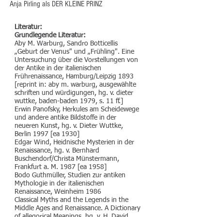
Anja Pirling als DER KLEINE PRINZ
Literatur:
Grundlegende Literatur:
Aby M. Warburg, Sandro Botticellis
„Geburt der Venus" und „Frühling". Eine
Untersuchung über die Vorstellungen von
der Antike in der italienischen
Frührenaissance, Hamburg/Leipzig 1893
[reprint in: aby m. warburg, ausgewählte
schriften und würdigungen, hg. v. dieter
wuttke, baden-baden 1979, s. 11 ff.]
Erwin Panofsky, Herkules am Scheidewege
und andere antike Bildstoffe in der
neueren Kunst, hg. v. Dieter Wuttke,
Berlin 1997 [ea 1930]
Edgar Wind, Heidnische Mysterien in der
Renaissance, hg. v. Bernhard
Buschendorf/Christa Münstermann,
Frankfurt a. M. 1987 [ea 1958]
Bodo Guthmüller, Studien zur antiken
Mythologie in der italienischen
Renaissance, Weinheim 1986
Classical Myths and the Legends in the
Middle Ages and Renaissance. A Dictionary
of allegorical Meanings, hg. v. H. David