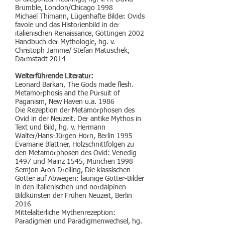
Brumble, London/Chicago 1998
Michael Thimann, Lügenhafte Bilder. Ovids
favole und das Historienbild in der
italienischen Renaissance, Göttingen 2002
Handbuch der Mythologie, hg. v.
Christoph Jamme/ Stefan Matuschek,
Darmstadt 2014
Weiterführende Literatur:
Leonard Barkan, The Gods made flesh.
Metamorphosis and the Pursuit of
Paganism, New Haven u.a. 1986
Die Rezeption der Metamorphosen des
Ovid in der Neuzeit. Der antike Mythos in
Text und Bild, hg. v. Hermann
Walter/Hans-Jürgen Horn, Berlin 1995
Evamarie Blattner, Holzschnittfolgen zu
den Metamorphosen des Ovid: Venedig
1497 und Mainz 1545, München 1998
Semjon Aron Dreiling, Die klassischen
Götter auf Abwegen: launige Götter-Bilder
in den italienischen und nordalpinen
Bildkünsten der Frühen Neuzeit, Berlin
2016
Mittelalterliche Mythenrezeption:
Paradigmen und Paradigmenwechsel, hg.