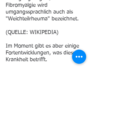
Fibromyalgie wird
umgangssprachlich auch als
"Weichteilrheuma" bezeichnet.​
(QUELLE: WIKIPEDIA)
Im Moment gibt es aber einige
Fortentwicklungen, was diese
Krankheit betrifft.
Eine bestimmte neue
Untersuchung aus den USA
(etwa 2 Jahre alt) ist noch nicht
recht in Deutschland
angekommen.
Danach handelt es sich um die
Entdeckung einer genetisch