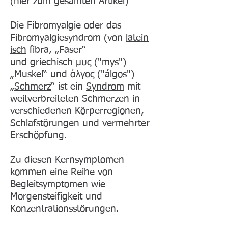
(
hier zum gesamten Artikel
)
Die Fibromyalgie oder das
Fibromyalgiesyndrom (von
latein
isch
fibra, „Faser“
und
griechisch
μυς ("mys")
„
Muskel
“ und άλγος ("álgos")
„
Schmerz
“ ist ein
Syndrom
mit
weitverbreiteten Schmerzen in
verschiedenen Körperregionen,
Schlafstörungen und vermehrter
Erschöpfung.
Zu diesen Kernsymptomen
kommen eine Reihe von
Begleitsymptomen wie
Morgensteifigkeit und
Konzentrationsstörungen.