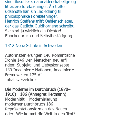
sine filosofiske, naturvidenskabelige og
litterære forelæsninger. Året efter
udsendte han sin
Indledning til
philosophiske Forelæsninger
.
Henrich Steffens trifft Oehlenschläger,
der das Gedicht
Guldhornene
schreibt.
Sie sind ja wirklich ein Dichter!
Epochenbruch und Selbstbestätigung
1812 Neue Schule in Schweden
Autorinszenierungen 140 Romantische
Ironie 146 Den Menschen neu erfi
nden: Subjekt- und Liebeskonzepte
159 Imaginierte Nationen, imaginierte
Fremdwelten 175 VI
Inhaltsverzeichnis
Die Moderne im Durchbruch (1870–
1910) 186 (Annegret Heitmann)
Modernität – Modernisierung –
moderner Durchbruch 186
Repräsentationsformen des Neuen
oder: Wie kommt die Welt in den Text?