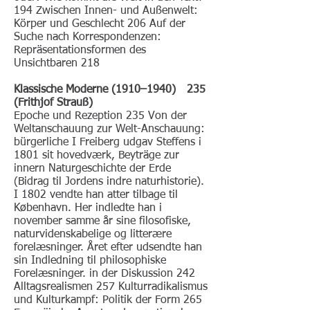
194 Zwischen Innen- und Außenwelt:
Körper und Geschlecht 206 Auf der
Suche nach Korrespondenzen:
Repräsentationsformen des
Unsichtbaren 218
Klassische Moderne (1910–1940) 235
(Frithjof Strauß)
Epoche und Rezeption 235 Von der
Weltanschauung zur Welt-Anschauung:
bürgerliche I Freiberg udgav Steffens i
1801 sit hovedværk, Beyträge zur
innern Naturgeschichte der Erde
(Bidrag til Jordens indre naturhistorie).
I 1802 vendte han atter tilbage til
København. Her indledte han i
november samme år sine filosofiske,
naturvidenskabelige og litterære
forelæsninger. Året efter udsendte han
sin Indledning til philosophiske
Forelæsninger. in der Diskussion 242
Alltagsrealismen 257 Kulturradikalismus
und Kulturkampf: Politik der Form 265