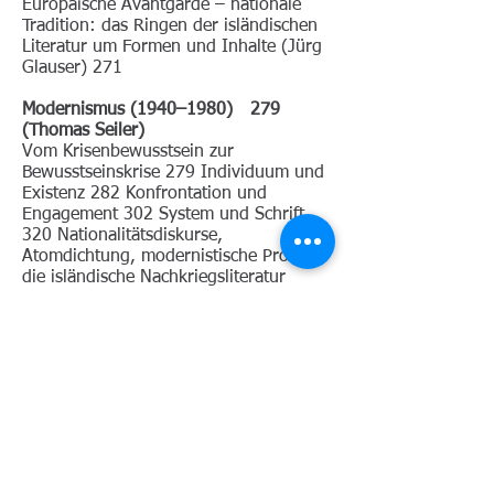
Europäische Avantgarde – nationale
Tradition: das Ringen der isländischen
Literatur um Formen und Inhalte (Jürg
Glauser) 271
Modernismus (1940–1980) 279
(Thomas Seiler)
Vom Krisenbewusstsein zur
Bewusstseinskrise 279 Individuum und
Existenz 282 Konfrontation und
Engagement 302 System und Schrift
320 Nationalitätsdiskurse,
Atomdichtung, modernistische Prosa:
die isländische Nachkriegsliteratur
(Jürg Glauser) 329
Gegenwart (1980–2015) 343 (Antje
Wischmann)
Einleitung 343 Erweiterter
Realismus 346 Neue literarische
Tendenzen 352 Literatur intermedial
379 Entwicklungen seit 2000 (Hanna
Eglinger) 389 Isländische
Gegenwartsliteratur: neue Medien –
Krisenliteratur (Jürg Glauser) 407