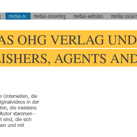
g
medias-tv
medias-streaming
medias-websites
medias social
AS OHG VERLAG UND
LISHERS, AGENTS AN
e Unterseiten, die
iginalvideos in der
ten, die meistens
Autor stammen -
 sind, die sich
hen und mit