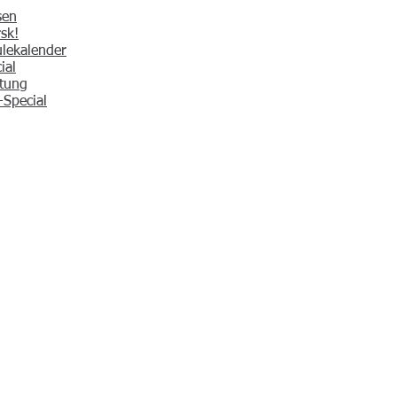
sen
sk!
ulekalender
ial
ltung
-Special