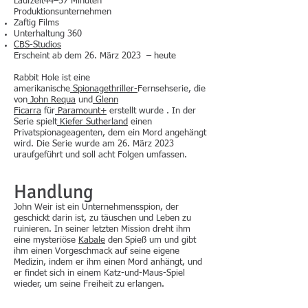
Laufzeit44–57 Minuten
Produktionsunternehmen
Zaftig Films
Unterhaltung 360
CBS-Studios
Erscheint ab dem 26. März 2023 – heute
Rabbit Hole ist eine
amerikanische
Spionagethriller-
Fernsehserie, die
von
John Requa
und
Glenn
Ficarra
für
Paramount+
erstellt wurde . In der
Serie spielt
Kiefer Sutherland
einen
Privatspionageagenten, dem ein Mord angehängt
wird. Die Serie wurde am 26. März 2023
uraufgeführt und soll acht Folgen umfassen.
Handlung
John Weir ist ein Unternehmensspion, der
geschickt darin ist, zu täuschen und Leben zu
ruinieren. In seiner letzten Mission dreht ihm
eine mysteriöse
Kabale
den Spieß um und gibt
ihm einen Vorgeschmack auf seine eigene
Medizin, indem er ihm einen Mord anhängt, und
er findet sich in einem Katz-und-Maus-Spiel
wieder, um seine Freiheit zu erlangen.