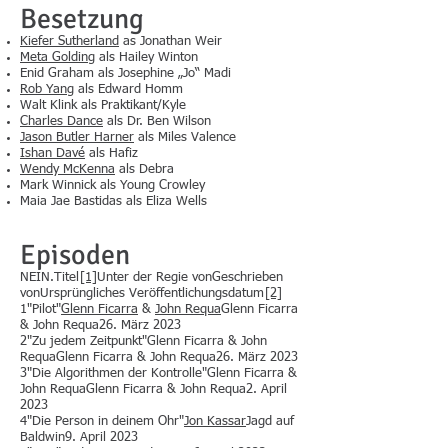
Besetzung
Kiefer Sutherland
as Jonathan Weir
Meta Golding
als Hailey Winton
Enid Graham als Josephine „Jo“ Madi
Rob Yang
als Edward Homm
Walt Klink als Praktikant/Kyle
Charles Dance
als Dr. Ben Wilson
Jason Butler Harner
als Miles Valence
Ishan Davé
als Hafiz
Wendy McKenna
als Debra
Mark Winnick als Young Crowley
Maia Jae Bastidas als Eliza Wells
Episoden
NEIN.Titel
[1]
Unter der Regie vonGeschrieben
vonUrsprüngliches Veröffentlichungsdatum
[2]
1"Pilot"
Glenn Ficarra
&
John Requa
Glenn Ficarra
& John Requa26. März 2023
2"Zu jedem Zeitpunkt"Glenn Ficarra & John
RequaGlenn Ficarra & John Requa26. März 2023
3"Die Algorithmen der Kontrolle"Glenn Ficarra &
John RequaGlenn Ficarra & John Requa2. April
2023
4"Die Person in deinem Ohr"
Jon Kassar
Jagd auf
Baldwin9. April 2023