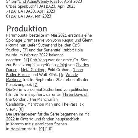
5"Tom"
Und Attias
Wendy Riss
16. April 2023
6"Das Spielbuch"TBATBA23. April 2023
7TBATBATBA30. April 2023
8TBATBATBA7. Mai 2023
Produktion
Paramount+
bestellte im Mai 2021 erstmals eine
Spionage-Dramaserie von
John Requa
und
Glenn
Ficarra
mit
Kiefer Sutherland
bei
den CBS
Studios ,
[3]
und der Serientitel Rabbit Hole
wurde im Februar 2022 bekannt
gegeben.
[4]
Rob Yang
war der erste Co- Star
zur Besetzung hinzugefügt,
gefolgt
von
Charles
Dance
,
Meta Golding
, Enid Graham,
Jason
Butler Harner
und Walt Klink.
[6]
Wendy
Makkena
trat im September 2022 ebenfalls der
Besetzung bei.
[7]
Die Serie wurde laut Sutherland von politischen
Filmthrillern inspiriert, darunter
Three Days of
the Condor
,
The Manchurian
Candidate
,
Marathon Man
und
The Parallax
View .
[8]
Die Dreharbeiten für die Serie begannen im Mai
2022 in
Ontario
und fanden hauptsächlich
in
Toronto
mit zusätzlichen Szenen
in
Hamilton
statt .
[9]
[10]