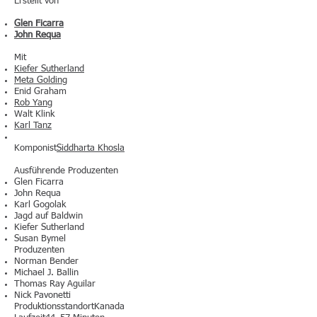
Erstellt von
Glen Ficarra
John Requa
Mit
Kiefer Sutherland
Meta Golding
Enid Graham
Rob Yang
Walt Klink
Karl Tanz
Komponist
Siddharta Khosla
Ausführende Produzenten
Glen Ficarra
John Requa
Karl Gogolak
Jagd auf Baldwin
Kiefer Sutherland
Susan Bymel
Produzenten
Norman Bender
Michael J. Ballin
Thomas Ray Aguilar
Nick Pavonetti
ProduktionsstandortKanada