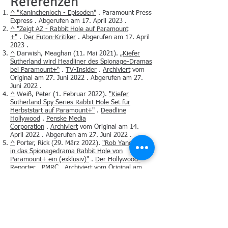
Referenzen
^
"Kaninchenloch - Episoden"
. Paramount Press
Express . Abgerufen am 17. April 2023 .
^
"Zeigt AZ - Rabbit Hole auf Paramount
+"
.
Der Futon-Kritiker
. Abgerufen am 17. April
2023 .
^
Darwish, Meaghan (11. Mai 2021).
„Kiefer
Sutherland wird Headliner des Spionage-Dramas
bei Paramount+“
.
TV-Insider
.
Archiviert
vom
Original am 27. Juni 2022 . Abgerufen am 27.
Juni 2022 .
^
Weiß, Peter (1. Februar 2022).
"Kiefer
Sutherland Spy Series
Rabbit Hole
Set für
Herbststart auf Paramount+"
.
Deadline
Hollywood
.
Penske Media
Corporation
.
Archiviert
vom Original am 14.
April 2022 . Abgerufen am 27. Juni 2022 .
^
Porter, Rick (29. März 2022).
"Rob Yang steigt
in das Spionagedrama
Rabbit Hole
von
Paramount+ ein (exklusiv)"
.
Der Hollywood-
Reporter
.
PMRC
.
Archiviert
vom Original am
27. Juni 2022 . Abgerufen am 27. Juni 2022 .
^
Villei, Matt (17. Mai 2022).
„
Rabbit
Hole
beginnt mit der Produktion einer von Kiefer
Sutherland geleiteten Action-
Serie“
.
Collider
.
Archiviert
vom Original am 27.
Juni 2022 . Abgerufen am 27. Juni 2022 .
^
Cordero, Rosy (16. September 2022).
"
Rabbit