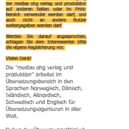
der medias ohg verlag und produktion
auf anderen Seiten oder im Print-
Bereich verwendet werden darf, und
auch nicht an andere Nutzer
weitergegeben werden darf.
Werden Sie darauf angesprochen,
schlagen Sie dem Interessenten bitte
die eigene Registrierung vor.
Vielen Dank!
Die "medias ohg verlag und
produktion" arbeitet im
Übersetzungsbereich in den
Sprachen Norwegisch, Dänisch,
Isländisch, Altnordisch,
Schwedisch und Englisch für
Übersetzungsagenturen in aller
Welt.