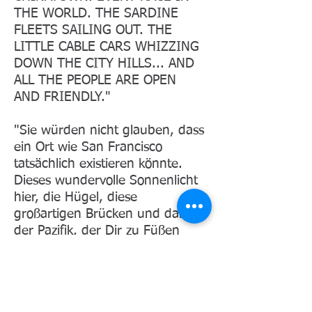
THE WORLD. THE SARDINE
FLEETS SAILING OUT. THE
LITTLE CABLE CARS WHIZZING
DOWN THE CITY HILLS... AND
ALL THE PEOPLE ARE OPEN
AND FRIENDLY."
"Sie würden nicht glauben, dass
ein Ort wie San Francisco
tatsächlich existieren könnte.
Dieses wundervolle Sonnenlicht
hier, die Hügel, diese
großartigen Brücken und dann
der Pazifik, der Dir zu Füßen
liegt. Das herrliche Chinatown,
Menschen aus aller Welt. Die
Flotten der Sardinenfischer
segeln hinaus, die kleinen Cable