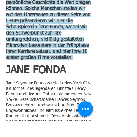
persönliche Geschichte die Welt prägen
können. Solche Menschen stellen wir
auf den Unterseiten zu dieser Seite vor.
Heute präsentieren wir hier die
Schauspielerin Jane Fonda, wobei wir
den Schwerpunkt auf ihre
umfangreichen, vielfältig gestalteten
Filmrollen besonders in der Frühphase
ihrer Karriere setzen, und hier ihre 10
ersten großen Filme vorstellen.
JANE FONDA
Jane Seymour Fonda wurde in New York City
als Tochter des legendären Filmstars Henry
Fonda und der aus Ontario stammenden New
Yorker Gesellschaftsdame Frances Seymour
Brokaw geboren und war schon früh für ein
ungewöhnliches und einflussreiches Leben im
Rampenlicht bestimmt. Obwohl sie anfangs
wenig Neigung zeigte, dem Beruf ihres Vaters
zu folgen, wurde sie von Joshua Logan dazu
gebracht, 1954 mit ihrem Vater in der