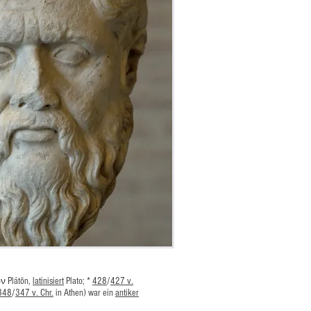
 Plátōn,
latinisiert
Plato; *
428
/
427 v.
348
/
347 v. Chr.
in Athen) war ein
antiker