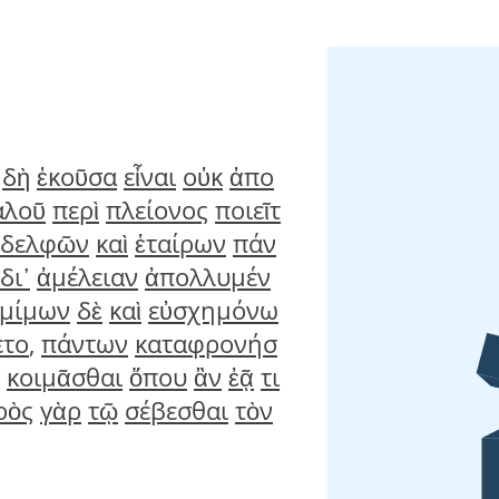
δὴ
ἑκοῦσα
εἶναι
οὐκ
ἀπο
αλοῦ
περὶ
πλείονος
ποιεῖτ
ἀδελφῶν
καὶ
ἑταίρων
πάν
δι᾽
ἀμέλειαν
ἀπολλυμέν
μίμων
δὲ
καὶ
εὐσχημόνω
ετο
,
πάντων
καταφρονήσ
κοιμᾶσθαι
ὅπου
ἂν
ἐᾷ
τι
ρὸς
γὰρ
τῷ
σέβεσθαι
τὸν