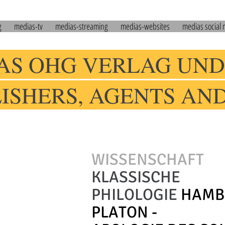
g
medias-tv
medias-streaming
medias-websites
medias social
AS OHG VERLAG UND
LISHERS, AGENTS AN
WISSENSCHAFT
KLASSISCHE
PHILOLOGIE
HAMB
PLATON -