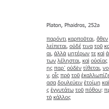
Platon, Phaidros, 252a
παρόντι
καρποῦται
.
ὅθεν
λείπεται
,
οὐδέ
τινα
τοῦ
κ
αι
,
ἀλλὰ
μητέρων
τε
καὶ
των
λέλησται
,
καὶ
οὐσίας
ης
παρ᾽
οὐδὲν
τίθεται
,
νο
ν
,
οἷς
πρὸ
τοῦ
ἐκαλλωπίζ
ασα
δουλεύειν
ἑτοίμη
καὶ
ς
ἐγγυτάτω
τοῦ
πόθου
:
π
τὸ
κάλλος