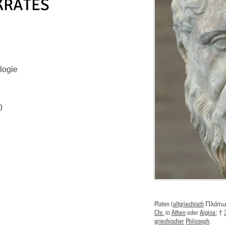
KRATES
logie
0
Platon (
altgriechisch
Πλάτων
Chr.
in
Athen
oder
Aigina
; †
griechischer
Philosoph
.