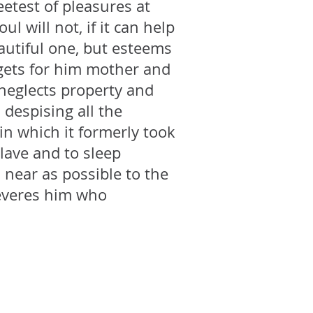
eetest of pleasures at
ul will not, if it can help
eautiful one, but esteems
rgets for him mother and
 neglects property and
d despising all the
in which it formerly took
 slave and to sleep
s near as possible to the
reveres him who