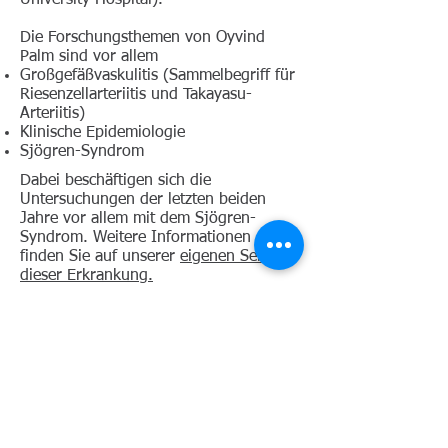
University Hospital).
Die Forschungsthemen von Oyvind
Palm sind vor allem
Großgefäßvaskulitis (Sammelbegriff für
Riesenzellarteriitis und Takayasu-
Arteriitis)
Klinische Epidemiologie
Sjögren-Syndrom
Dabei beschäftigen sich die
Untersuchungen der letzten beiden
Jahre vor allem mit dem Sjögren-
Syndrom. Weitere Informationen dazu
finden Sie auf unserer
eigenen Seite zu
dieser Erkrankung.
Eine größere Untersuchung zur
Riesenzellarteriitis beschäftigt sich mit
einem möglichen Zusammenhang
zwischen dem Verdacht auf RZA auf
der einen Seite, und vererbter
immundefizienz mit Fehlen von II-HLA-
Molekülen auf der anderen Seite.
Dieser genetische Defekt scheint im