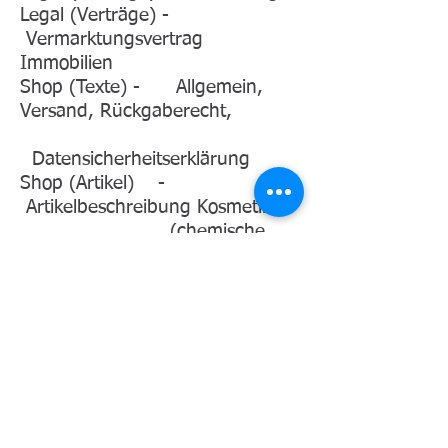
Legal (Verträge) -
Vermarktungsvertrag
Immobilien
Shop (Texte) - Allgemein,
Versand, Rückgaberecht,
Datensicherheitserklärung
Shop (Artikel) -
Artikelbeschreibung Kosmetik
(chemische
Zusammensetzung)
Shop (Artikel) -
Artikelbeschreibung Sportartikel
(Material,
Aussehen)
Webseiten - 3D Modelle
(Raumfahrt,
Biologie, Botanik, Mechanik)