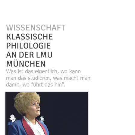
WISSENSCHAFT
KLASSISCHE
PHILOLOGIE
AN DER LMU
MÜNCHEN
Was ist das eigentlich, wo kann
man das studieren, was macht man
damit, wo führt das hin".