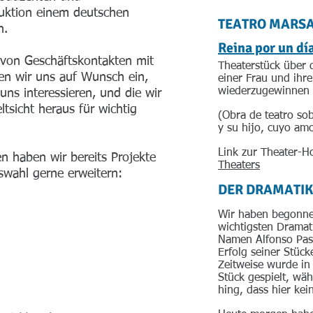
uktion einem deutschen
TEATRO MARS
n.
Reina por un dí
von Geschäftskontakten mit
Theaterstück über 
n wir uns auf Wunsch ein,
einer Frau und ihr
wiederzugewinnen 
uns interessieren, und die wir
tsicht heraus für wichtig
(Obra de teatro sob
y su hijo, cuyo amo
Link zur Theater-
n haben wir bereits Projekte
Theaters
swahl gerne erweitern:
DER DRAMATIK
Wir haben begonne
wichtigsten Dramat
Namen Alfonso Pas
Erfolg seiner Stück
Zeitweise wurde in
Stück gespielt, wä
hing, dass hier kei