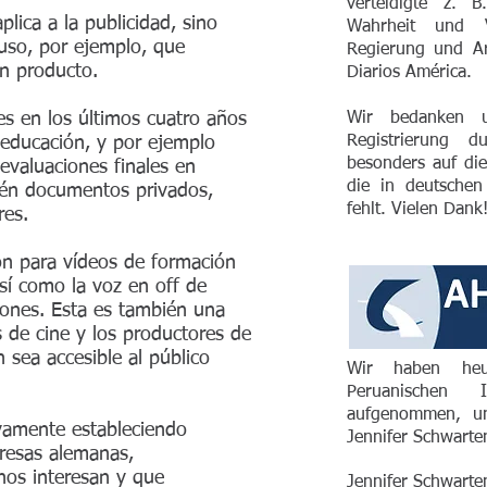
verteidigte z. 
plica a la publicidad, sino
Wahrheit und 
 uso, por ejemplo, que
Regierung und Ar
un producto.
Diarios América.
s en los últimos cuatro años
Wir bedanken u
Registrierung 
 educación, y por ejemplo
besonders auf di
evaluaciones finales en
die in deutsche
ién documentos privados,
fehlt. Vielen Dank
res.
ón para vídeos de formación
sí como la voz en off de
iones. Esta es también una
s de cine y los productores de
 sea accesible al público
Wir haben heu
Peruanischen 
aufgenommen, un
vamente estableciendo
Jennifer Schwarte
resas alemanas,
nos interesan y que
Jennifer Schwarte