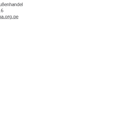
Außenhandel
16
a.org.pe