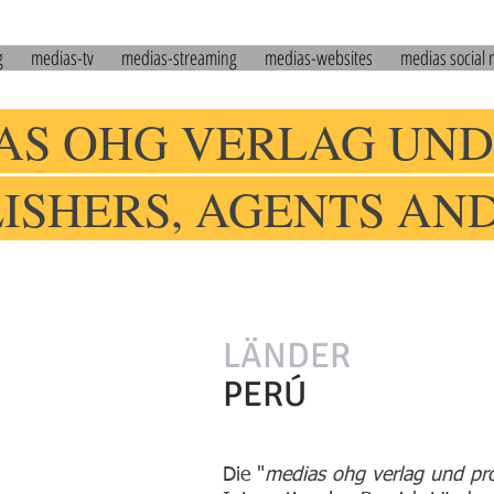
g
medias-tv
medias-streaming
medias-websites
medias social
AS OHG VERLAG UND
LISHERS, AGENTS AN
LÄNDER
PERÚ
Die "
medias ohg verlag und pr