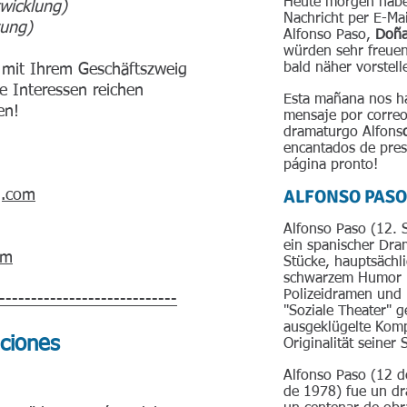
Heute morgen haben
wicklung)
Nachricht per E-Ma
zung)
Alfonso Paso,
Doña
würden sehr freuen,
bald näher vorstell
 mit Ihrem Geschäftszweig
e Interessen reichen
Esta mañana nos ha
en!
mensaje por correo 
dramaturgo Alfons
encantados de prese
página pronto!
ALFONSO PASO
g.com
Alfonso Paso (12. 
ein spanischer Dram
om
Stücke, hauptsächl
schwarzem Humor u
Polizeidramen und B
----------------------------
"Soziale Theater" g
ausgeklügelte Kompl
uciones
Originalität seiner
Alfonso Paso (12 d
de 1978) fue un dr