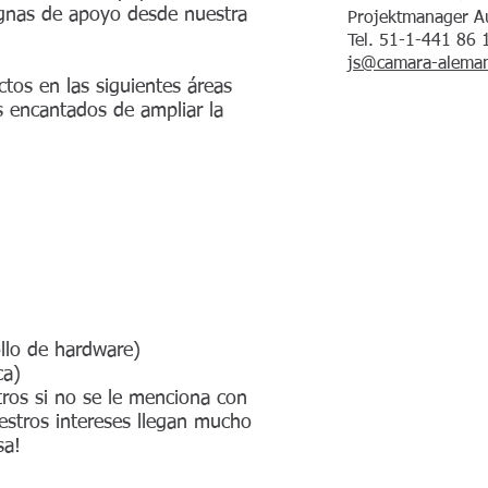
gnas de apoyo desde nuestra
Projektmanager 
Tel. 51-1-441 86 
js@camara-aleman
tos en las siguientes áreas
s encantados de ampliar la
ollo de hardware)
ca)
ros si no se le menciona con
estros intereses llegan mucho
sa!