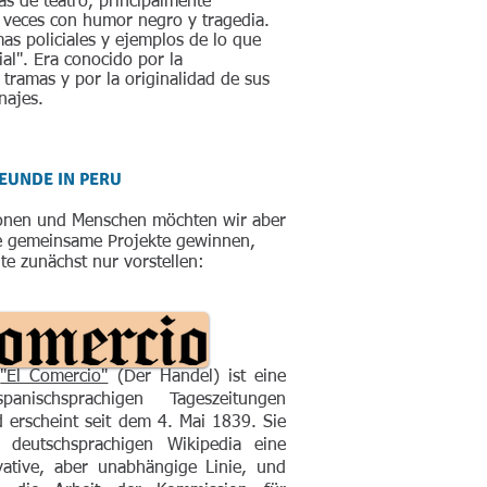
as de teatro, principalmente
a veces con humor negro y tragedia.
s policiales y ejemplos de lo que
ial". Era conocido por la
tramas y por la originalidad de sus
najes.
EUNDE IN PERU
ionen und Menschen möchten wir aber
e gemeinsame Projekte gewinnen,
te zunächst nur vorstellen:
g
"El Comercio"
(Der Handel) ist eine
anischsprachigen Tageszeitungen
d erscheint seit dem 4. Mai 1839. Sie
r deutschsprachigen Wikipedia eine
vative, aber unabhängige Linie, und