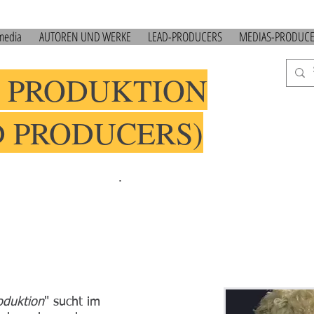
 media
AUTOREN UND WERKE
LEAD-PRODUCERS
MEDIAS-PRODUC
 PRODUKTION
D PRODUCERS)
.
oduktion
" sucht im