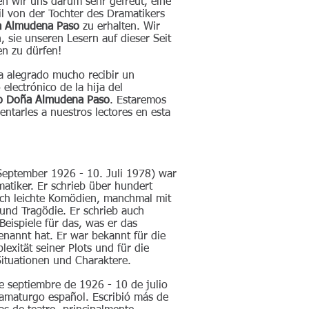
 wir uns darum sehr gefreut, eine
il von der Tochter des Dramatikers
 Almudena Paso
zu erhalten. Wir
 sie unseren Lesern auf dieser Seit
en zu dürfen!
 alegrado mucho recibir un
electrónico de la hija del
o Doña Almudena
Paso
. Estaremos
ntarles a nuestros lectores en esta
September 1926 - 10. Juli 1978) war
atiker. Er schrieb über hundert
ich leichte Komödien, manchmal mit
nd Tragödie. Er schrieb auch
eispiele für das, was er das
enannt hat. Er war bekannt für die
exität seiner Plots und für die
 Situationen und Charaktere.
e septiembre de 1926 - 10 de julio
amaturgo español. Escribió más de