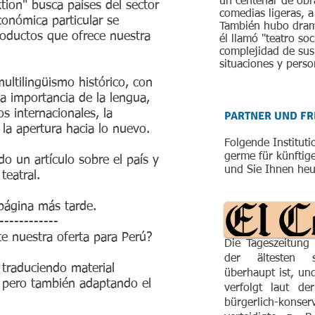
un centenar de obr
ion" busca países del sector
comedias ligeras, 
conómica particular se
También hubo drama
oductos que ofrece nuestra
él llamó "teatro soc
complejidad de sus 
situaciones y perso
multilingüismo histórico, con
 importancia de la lengua,
s internacionales, la
PARTNER UND FR
y la apertura hacia lo nuevo.
Folgende Institut
germe für künftig
 un artículo sobre el país y
und Sie Ihnen heu
teatral.
 página más tarde.
------------
e nuestra oferta para Perú?
Die Tageszeitun
der ältesten sp
traduciendo material
überhaupt ist, un
s, pero también adaptando el
verfolgt laut de
bürgerlich-konser