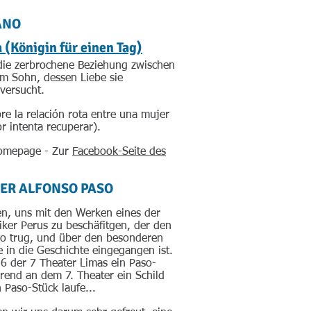
ANO
a (Königin für einen Tag)
die zerbrochene Beziehung zwischen
em Sohn, dessen Liebe sie
versucht.
re la relación rota entre una mujer
r intenta recuperar).
Homepage - Zur
Facebook-Seite des
ER ALFONSO PASO
n, uns mit den Werken eines der
iker Perus zu beschäfitgen, der den
o trug, und über den besonderen
e in die Geschichte eingegangen ist.
 6 der 7 Theater Limas ein Paso-
hrend an dem 7. Theater ein Schild
n Paso-Stück laufe...