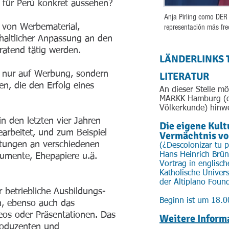
 für Perú konkret aussehen?
Anja Pirling como DER 
 von Werbematerial,
representación más frec
nhaltlicher Anpassung an den
ratend tätig werden.
LÄNDERLINKS 
ht nur auf Werbung, sondern
LITERATUR
en, die den Erfolg eines
An dieser Stelle mö
MARKK Hamburg (d
Völkerkunde) hinw
n den letzten vier Jahren
​Die eigene Kul
arbeitet, und zum Beispiel
Vermächtnis vo
tungen an verschiedenen
(¿Descolonizar tu p
Hans Heinrich Brün
kumente, Ehepapiere u.ä.
Vortrag in englisc
Katholische Univers
der Altiplano Foun
r betriebliche Ausbildungs-
Beginn ist um 18.00 
n, ebenso auch das
eos oder Präsentationen. Das
Weitere Informa
produzenten und