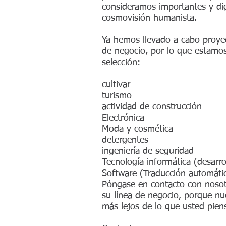
consideramos importantes y di
cosmovisión humanista.
Ya hemos llevado a cabo proyec
de negocio, por lo que estamo
selección:
cultivar
turismo
actividad de construcción
Electrónica
Moda y cosmética
detergentes
ingeniería de seguridad
Tecnología informática (desarr
Software (Traducción automáti
Póngase en contacto con nosot
su línea de negocio, porque nu
más lejos de lo que usted pien