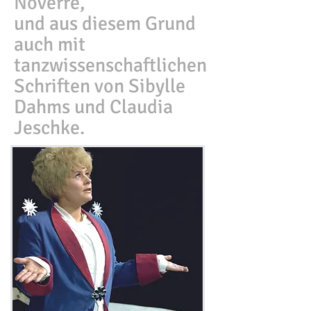
Noverre,
und aus diesem Grund
auch mit
tanzwissenschaftlichen
Schriften von Sibylle
Dahms und Claudia
Jeschke.