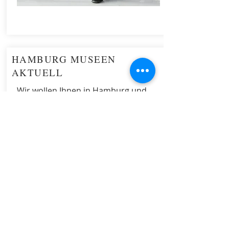
HAMBURG MUSEEN
AKTUELL
Wir wollen Ihnen in Hamburg und
auf der Insel Rügen den idealen Ort
bieten, um mehr über Ihre Präsenz
und Darstellung als Künstler,
Galerist oder Kunstverlag neu zu
denken und weiterzuführen. Oder
möchten Sie Ihren Kunstort
hier hinzufügen? Es ist ganz einfach.
Fügen Sie Bilder, Texte und Links
hinzu oder verbinden Sie die
Datenquellen aus Ihrer Kollektion.