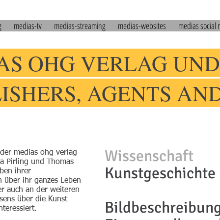
g
medias-tv
medias-streaming
medias-websites
medias social
AS OHG VERLAG UND
LISHERS, AGENTS AN
Wissenschaft
der medias ohg verlag
a Pirling und Thomas
Kunstgeschichte
ben ihrer
h über ihr ganzes Leben
r auch an der weiteren
ssens über die Kunst
Bildbeschreibung
teressiert.