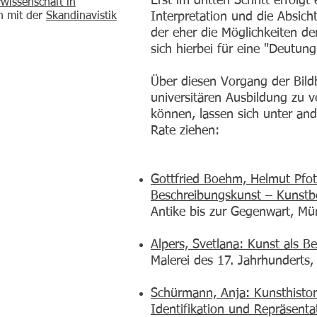
Erst im dritten Schritt erfolgt
wissenschaft in
n mit der
Skandinavistik
Interpretation und die Absich
der eher die Möglichkeiten der
sich hierbei für eine "Deutun
Über diesen Vorgang der Bild
universitären Ausbildung zu 
können, lassen sich unter an
Rate ziehen:
Gottfried Boehm, Helmut Pfot
Beschreibungskunst – Kunstb
Antike bis zur Gegenwart, M
Alpers, Svetlana: Kunst als B
Malerei des 17. Jahrhunderts
Schürmann, Anja: Kunsthistor
Identifikation und Repräsenta