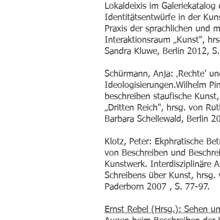
Lokaldeixis im Galeriekatalog 
Identitätsentwürfe in der Ku
Praxis der sprachlichen und m
Interaktionsraum „Kunst", hr
Sandra Kluwe, Berlin 2012, S
Schürmann, Anja: ‚Rechte’ und
Ideologisierungen.Wilhelm P
beschreiben staufische Kunst,
„Dritten Reich", hrsg. von Rut
Barbara Schellewald, Berlin 2
Klotz, Peter: Ekphratische Be
von Beschreiben und Beschre
Kunstwerk. Interdisziplinäre
Schreibens über Kunst, hrsg.
Paderborn 2007 , S. 77-97.
Ernst Rebel (Hrsg.): Sehen u