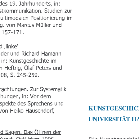
des 19. Jahrhunderts, in:
nstkommunikation. Studien zur
ultimodalen Positionierung im
sg. von Marcus Müller und
. 157-171.
 ‚linke’
inder und Richard Hamann
 in: Kunstgeschichte im
h Heftrig, Olaf Peters und
008, S. 245-259.
trachtungen. Zur Systematik
ibungen, in: Vor dem
 Aspekte des Sprechens und
KUNSTGESCHIC
 von Heiko Hausendorf,
UNIVERSITÄT 
nd Sagen. Das Öffnen der