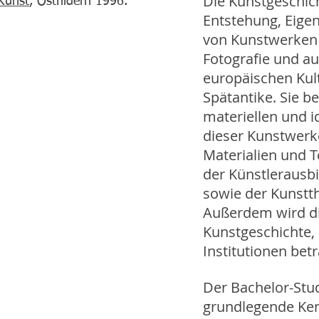
Die Kunstgeschich
Kunst
, Ostfildern 1996.
Entstehung, Eige
von Kunstwerken 
Fotografie und au
europäischen Kult
Spätantike. Sie be
materiellen und 
dieser Kunstwerk
Materialien und T
der Künstlerausb
sowie der Kunstth
Außerdem wird di
Kunstgeschichte,
Institutionen betr
Der Bachelor-Stu
grundlegende Ken