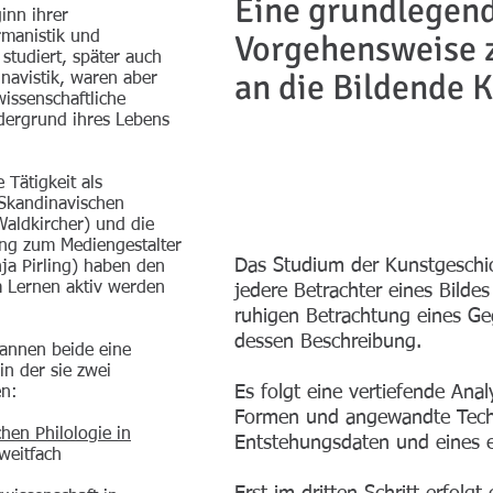
Eine grundlegen
inn ihrer
Vorgehensweise 
rmanistik und
studiert, später auch
an die Bildende 
navistik, waren aber
wissenschaftliche
rdergrund ihres Lebens
 Tätigkeit als
 Skandinavischen
aldkircher) und die
ung zum Mediengestalter
Das Studium der Kunstgeschi
nja Pirling) haben den
Lernen aktiv werden
jedere Betrachter eines Bilde
ruhigen Betrachtung eines G
dessen Beschreibung.
annen beide eine
in der sie zwei
Es folgt eine vertiefende Anal
en:
Formen und angewandte Techn
chen Philologie in
Entstehungsdaten und eines e
weitfach