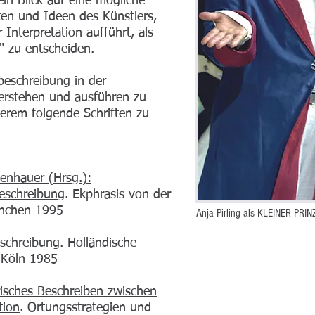
 ein Blick auf eine mögliche
ten und Ideen des Künstlers,
 Interpretation aufführt, als
g" zu entscheiden.
beschreibung in der
verstehen und ausführen zu
derem folgende Schriften zu
enhauer (Hrsg.):
eschreibung
. Ekphrasis von der
ünchen 1995
Anja Pirling als KLEINER PRIN
eschreibung
. Holländische
, Köln 1985
isches Beschreiben zwischen
tion
. Ortungsstrategien und