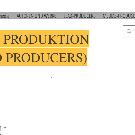
 media
AUTOREN UND WERKE
LEAD-PRODUCERS
MEDIAS-PRODUC
 PRODUKTION
D PRODUCERS)
.
 -