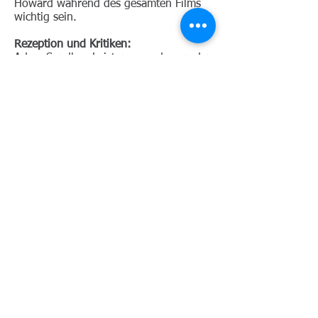
Howard während des gesamten Films
wichtig sein.
Rezeption und Kritiken:
Adam Sandlers Leistung wurde von den
Kritikern hoch gelobt, einige
bezeichneten sie als die beste seiner
Karriere. Er gewann später den
National Board of Review Award für
den besten Schauspieler und den
Independent Spirit Award für die beste
männliche Hauptrolle.
Auf der Kritikerseite Rotten Tomatoes
hat der Film eine Zustimmungsrate von
92% basierend auf 334 Kritiken, mit
einer durchschnittlichen Bewertung von
8.30/10. Der kritische Konsens der
Seite lautet: "Uncut Gems bestätigt die
Safdies als Meister des
angstinduzierenden Kinos und beweist,
dass Adam Sandler ein formidabler
dramatischer Schauspieler bleibt, wenn
man ihm das richtige Material gibt."