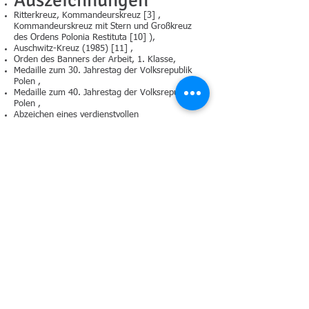
Auszeichnungen
Ritterkreuz, Kommandeurskreuz [3] ,
Kommandeurskreuz mit Stern und Großkreuz
des Ordens Polonia Restituta [10] ),
Auschwitz-Kreuz (1985) [11] ,
Orden des Banners der Arbeit, 1. Klasse,
Medaille zum 30. Jahrestag der Volksrepublik
Polen ,
Medaille zum 40. Jahrestag der Volksrepublik
Polen ,
Abzeichen eines verdienstvollen
Kulturaktivisten ,
Goldenes Ehrenzeichen „Für Verdienste um
Warschau“ [3] ,
Ehrenabzeichen „Verdienst für die
Woiwodschaft Karpatenvorland“ [12] .
Goldmedaille für Verdienste um die Kultur
Gloria Artis [13] .
Er erhielt zahlreiche Medaillen und
Auszeichnungen, darunter: Der Preis der Stadt
Krakau und Warschau, der „Foundation of A.
Jurzykowski“-Preis in New York und der Preis
der Abteilung Theaterkritik des PO ITI .
Ehrenbürger von Oppeln [14] .
1976 erhielt er ein Diplom vom Außenminister
der Volksrepublik Polen , Stefan Olszowski [3]
[15] .
Posthum, am 6. Juli 2008, wurde sein