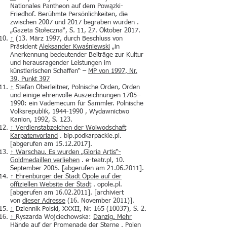
Nationales Pantheon auf dem Powązki-
Friedhof. Berühmte Persönlichkeiten, die
zwischen 2007 und 2017 begraben wurden .
„Gazeta Stołeczna“, S. 11, 27. Oktober 2017.
↑
(13. März 1997, durch Beschluss von
Präsident
Aleksander Kwaśniewski
„in
Anerkennung bedeutender Beiträge zur Kultur
und herausragender Leistungen im
künstlerischen Schaffen“ –
MP von 1997, Nr.
39, Punkt 397
↑
Stefan Oberleitner, Polnische Orden, Orden
und einige ehrenvolle Auszeichnungen 1705–
1990: ein Vademecum für Sammler. Polnische
Volksrepublik,
1944-1990
, Wydawnictwo
Kanion, 1992, S. 123.
↑
Verdienstabzeichen der Woiwodschaft
Karpatenvorland
. bip.podkarpackie.pl.
[abgerufen am
15.12.2017
].
↑
Warschau. Es wurden „Gloria Artis“-
Goldmedaillen verliehen
. e-teatr.pl, 10.
September 2005. [abgerufen am
21.06.2011
].
↑
Ehrenbürger der Stadt Opole auf der
offiziellen Website der Stadt
. opole.pl.
[abgerufen am 16.02.2011]. [archiviert
von
dieser Adresse
(16. November 2011)].
↑
Dziennik Polski, XXXII, Nr.
165 (10037)
, S. 2.
↑
Ryszarda Wojciechowska:
Danzig. Mehr
Hände auf der Promenade der Sterne
. Polen