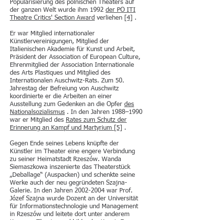
Popularisierung des polnischen Theaters auf
der ganzen Welt wurde ihm 1992
der PO ITI
Theatre Critics' Section Award
verliehen
[4]
.
Er war Mitglied internationaler
Künstlervereinigungen, Mitglied der
Italienischen Akademie für Kunst und Arbeit,
Präsident der Association of European Culture,
Ehrenmitglied der Association Internationale
des Arts Plastiques und Mitglied des
Internationalen Auschwitz-Rats. Zum 50.
Jahrestag der Befreiung von Auschwitz
koordinierte er die Arbeiten an einer
Ausstellung zum Gedenken an die Opfer
des
Nationalsozialismus
. In den Jahren 1988–1990
war er Mitglied des
Rates zum Schutz der
Erinnerung an Kampf und Martyrium
[5]
.
Gegen Ende seines Lebens knüpfte der
Künstler im Theater eine engere Verbindung
zu seiner Heimatstadt Rzeszów. Wanda
Siemaszkowa inszenierte das Theaterstück
„Deballage“ (Auspacken) und schenkte seine
Werke auch der neu gegründeten Szajna-
Galerie. In den Jahren
2002-2004
war Prof.
Józef Szajna wurde Dozent an der Universität
für Informationstechnologie und Management
in Rzeszów und leitete dort unter anderem