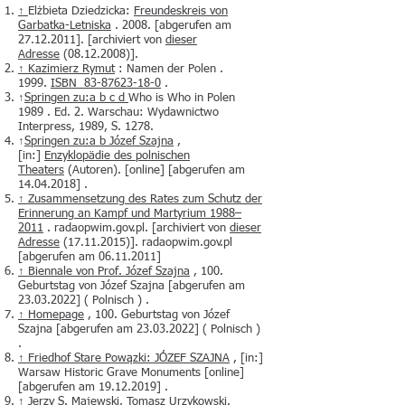
↑
Elżbieta Dziedzicka:
Freundeskreis von
Garbatka-Letniska
. 2008. [abgerufen am
27.12.2011]. [archiviert von
dieser
Adresse
(08.12.2008)
].
↑
Kazimierz Rymut
: Namen der Polen .
1999.
ISBN 83-87623-18-0
.
↑
Springen zu:a
b
c
d
Who is Who in Polen
1989 . Ed. 2. Warschau: Wydawnictwo
Interpress, 1989, S. 1278.
↑
Springen zu:a
b
Józef Szajna
,
[in:]
Enzyklopädie des polnischen
Theaters
(Autoren). [online] [abgerufen am
14.04.2018
] .
↑
Zusammensetzung des Rates zum Schutz der
Erinnerung an Kampf und Martyrium 1988–
2011
. radaopwim.gov.pl. [archiviert von
dieser
Adresse
(17.11.2015)
]. radaopwim.gov.pl
[abgerufen am
06.11.2011
]
↑
Biennale von Prof. Józef Szajna
, 100.
Geburtstag von Józef Szajna [abgerufen am
23.03.2022
] ( Polnisch ) .
↑
Homepage
, 100. Geburtstag von Józef
Szajna [abgerufen am
23.03.2022
] ( Polnisch )
.
↑
Friedhof Stare Powązki: JÓZEF SZAJNA
, [in:]
Warsaw Historic Grave Monuments [online]
[abgerufen am
19.12.2019
] .
↑
Jerzy S. Majewski, Tomasz Urzykowski.