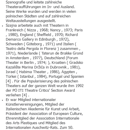
Szenografie und leitete zahlreiche
Theateraufführungen im In- und Ausland.
Seine Werke wurden und werden in vielen
polnischen Städten und auf zahlreichen
Weltausstellungen ausgestellt.
Szajna arbeitete auch mit Theatern in
Frankreich ( Nizza , 1968; Nancy , 1973; Paris
, 1980), England ( Sheffield , 1970; Richard
Demarco Gallery in Edinburgh , 1972),
Schweden ( Göteborg , 1971) und Italien (
Teatro della Pergola in Florenz ) zusammen ,
1971), Niederlande ( Taterun de Brakke Grond
in Amsterdam , 1977), Deutschland (Forum
Theater in Berlin , 1974; ), Kroatien ( Gradsko
Kazalište Marina Držića in Dubrovnik , 1981),
Israel ( Habima Theater , 1986), Ägypten ,
Türkei ( Istanbul , 1984), Portugal und Spanien
[4] . Für die Popularisierung des polnischen
Theaters auf der ganzen Welt wurde ihm 1992
der PO ITI Theatre Critics' Section Award
verliehen [4] .
Er war Mitglied internationaler
Künstlervereinigungen, Mitglied der
Italienischen Akademie für Kunst und Arbeit,
Präsident der Association of European Culture,
Ehrenmitglied der Association Internationale
des Arts Plastiques und Mitglied des
Internationalen Auschwitz-Rats. Zum 50.