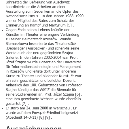
Jahrestag der Befreiung von Auschwitz
koordinierte er die Arbeiten an einer
Ausstellung zum Gedenken an die Opfer des
Nationalsozialismus . In den Jahren 1988–1990
war er Mitglied des Rates zum Schutz der
Erinnerung an Kampf und Martyrium [5] .
Gegen Ende seines Lebens knüpfte der
Künstler im Theater eine engere Verbindung
zu seiner Heimatstadt Rzeszów. Wanda
Siemaszkowa inszenierte das Theaterstück
„Deballage“ (Auspacken) und schenkte seine
Werke auch der neu gegründeten Szajna-
Galerie. In den Jahren
2002-2004
war Prof.
Józef Szajna wurde Dozent an der Universität
für Informationstechnologie und Management
in Rzeszów und leitete dort unter anderem
Kurse zu Theater und bildender Kunst. Er war
ein sehr geschätzter und beliebter Dozent.
Anlässlich des 100. Geburtstags von Professor
Szajna kündigte das WSIiZ die Biennale für
seine Studierenden an. Prof. Józef Szajna [6] ,
eine ihm gewidmete Website wurde ebenfalls
gestartet [7] .
Er starb am 24. Juni 2008 in Warschau . Er
wurde auf dem Powązki-Friedhof beigesetzt
(Abschnitt 14-3-11) [8] [9] .