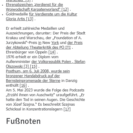
Warschau“
[3]
,
Ehrenabzeichen „Verdienst für die
Woiwodschaft Karpatenvorland“
[12]
.
Goldmedaille
für Verdienste um die Kultur
Gloria Artis
[13]
.
Er erhielt zahlreiche Medaillen und
Auszeichnungen, darunter: Der Preis der Stadt
Krakau und Warschau, der „Foundation of A.
Jurzykowski“-Preis
in
New
York
und
der Preis
der Abteilung Theaterkritik des PO ITI
.
Ehrenbürger von Oppeln
[14]
.
1976 erhielt er ein Diplom vom
Außenminister
der Volksrepublik Polen
, Stefan
Olszowski
[3]
[15]
.
Posthum, am 6. Juli 2008, wurde sein
bronzener Handabdruck auf der
Bernsteinpromenade der Sterne
in Danzig
enthüllt
[16]
.
Am 5. Mai 2023 wurde die Folge des Podcasts
„Erzähl ihnen von Auschwitz“ uraufgeführt. „Er
hatte den Tod in seinen Augen. Die Geschichte
von Józef Szajna.“ Es beschreibt Szajnas
Schicksal in Konzentrationslagern
[17]
Fußnoten