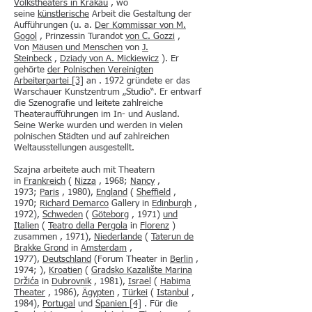
Volkstheaters in Krakau
, wo
seine
künstlerische
Arbeit die Gestaltung der
Aufführungen (u. a.
Der Kommissar von
M.
Gogol
, Prinzessin Turandot
von C. Gozzi
,
Von
Mäusen und Menschen
von
J.
Steinbeck
,
Dziady von
A. Mickiewicz
). Er
gehörte
der Polnischen Vereinigten
Arbeiterpartei
[3]
an . 1972 gründete er das
Warschauer Kunstzentrum „Studio“. Er entwarf
die Szenografie und leitete zahlreiche
Theateraufführungen im In- und Ausland.
Seine Werke wurden und werden in vielen
polnischen Städten und auf zahlreichen
Weltausstellungen ausgestellt.
Szajna arbeitete auch mit Theatern
in
Frankreich
(
Nizza
, 1968;
Nancy
,
1973;
Paris
, 1980),
England
(
Sheffield
,
1970;
Richard Demarco
Gallery in
Edinburgh
,
1972),
Schweden
(
Göteborg
, 1971)
und
Italien
(
Teatro della Pergola
in
Florenz
)
zusammen , 1971),
Niederlande
(
Taterun de
Brakke Grond
in
Amsterdam
,
1977),
Deutschland
(Forum Theater in
Berlin
,
1974; ),
Kroatien
(
Gradsko Kazalište Marina
Držića
in
Dubrovnik
, 1981),
Israel
(
Habima
Theater
, 1986),
Ägypten
,
Türkei
(
Istanbul
,
1984),
Portugal
und
Spanien
[4]
. Für die