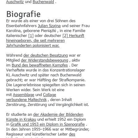
Auschwitz
und
Buchenwald
.
Biografie
Er wurde als einer von drei Söhnen des
Eisenbahnfahrers
Julian Szajna
und seiner Frau
Karolina, geborene Pieniążki , in eine Familie
italienischer
[1]
oder deutscher
[2] Herkunft
hineingeboren, die seit mehreren
Jahrhunderten polonisiert war.
Während
der deutschen Besatzung
war er
Mitglied
der Widerstandsbewegung
, aktiv
im
Bund des bewaffneten Kampfes
. Der
Verhaftete wurde in das Konzentrationslager
KL Auschwitz und später nach Buchenwald
gebracht; er war Häftling der Strafkompanie.
Die Lagererlebnisse spiegelten sich in seinen
Werken wider. Sein Werk ist eine
mit
Assemblage
und
Collage
verbundene
Maltechnik
, deren Inhalt
Zerstörung, Zerstörung und Vergänglichkeit ist.
Er studierte an
der Akademie der Bildenden
Künste
in Krakau
und erhielt 1952 ein Diplom
in
Grafik und 1953 ein Diplom in
Szenografie
.
In den Jahren 1955–1966 war er Mitbegründer,
Regisseur und künstlerischer Leiter
des