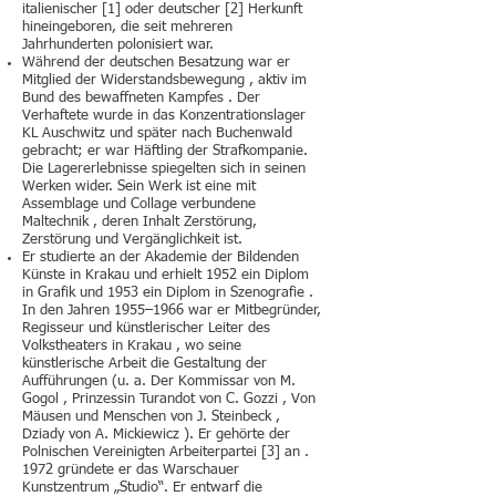
italienischer [1] oder deutscher [2] Herkunft
hineingeboren, die seit mehreren
Jahrhunderten polonisiert war.
Während der deutschen Besatzung war er
Mitglied der Widerstandsbewegung , aktiv im
Bund des bewaffneten Kampfes . Der
Verhaftete wurde in das Konzentrationslager
KL Auschwitz und später nach Buchenwald
gebracht; er war Häftling der Strafkompanie.
Die Lagererlebnisse spiegelten sich in seinen
Werken wider. Sein Werk ist eine mit
Assemblage und Collage verbundene
Maltechnik , deren Inhalt Zerstörung,
Zerstörung und Vergänglichkeit ist.
Er studierte an der Akademie der Bildenden
Künste in Krakau und erhielt 1952 ein Diplom
in Grafik und 1953 ein Diplom in Szenografie .
In den Jahren 1955–1966 war er Mitbegründer,
Regisseur und künstlerischer Leiter des
Volkstheaters in Krakau , wo seine
künstlerische Arbeit die Gestaltung der
Aufführungen (u. a. Der Kommissar von M.
Gogol , Prinzessin Turandot von C. Gozzi , Von
Mäusen und Menschen von J. Steinbeck ,
Dziady von A. Mickiewicz ). Er gehörte der
Polnischen Vereinigten Arbeiterpartei [3] an .
1972 gründete er das Warschauer
Kunstzentrum „Studio“. Er entwarf die