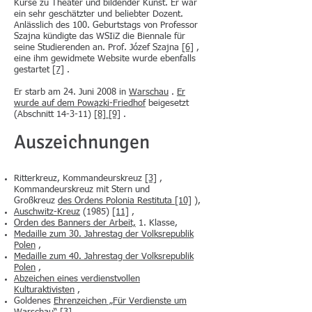
Kurse zu Theater und bildender Kunst. Er war
ein sehr geschätzter und beliebter Dozent.
Anlässlich des 100. Geburtstags von Professor
Szajna kündigte das WSIiZ die Biennale für
seine Studierenden an. Prof. Józef Szajna
[6]
,
eine ihm gewidmete Website wurde ebenfalls
gestartet
[7]
.
Er starb am 24. Juni 2008 in
Warschau
.
Er
wurde auf dem Powązki-Friedhof
beigesetzt
(Abschnitt 14-3-11)
[8]
[9]
.
Auszeichnungen
Ritterkreuz, Kommandeurskreuz
[3]
,
Kommandeurskreuz mit Stern und
Großkreuz
des Ordens Polonia Restituta
[10]
),
Auschwitz-Kreuz
(1985)
[11]
,
Orden des Banners der Arbeit,
1. Klasse,
Medaille zum 30. Jahrestag der Volksrepublik
Polen
,
Medaille zum 40. Jahrestag der Volksrepublik
Polen
,
Abzeichen eines verdienstvollen
Kulturaktivisten
,
Goldenes
Ehrenzeichen „Für Verdienste um