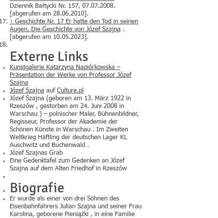
Dziennik Bałtycki Nr. 157,
07.07.2008
.
[abgerufen am
28.06.2010
].
↑
Geschichte Nr. 17 Er hatte den Tod in seinen
Augen. Die Geschichte von Józef Szajna
.
[abgerufen am
10.05.2023
].
Externe Links
Kunstgalerie Katarzyna Napiórkowska –
Präsentation der Werke von Professor Józef
Szajna
Józef Szajna
auf
Culture.pl
Józef Szajna (geboren am 13. März 1922 in
Rzeszów , gestorben am 24. Juni 2008 in
Warschau ) – polnischer Maler, Bühnenbildner,
Regisseur, Professor der Akademie der
Schönen Künste in Warschau . Im Zweiten
Weltkrieg Häftling der deutschen Lager KL
Auschwitz und Buchenwald .
Józef Szajnas Grab
Eine Gedenktafel zum Gedenken an Józef
Szajna auf dem Alten Friedhof in Rzeszów
Biografie
Er wurde als einer von drei Söhnen des
Eisenbahnfahrers Julian Szajna und seiner Frau
Karolina, geborene Pieniążki , in eine Familie