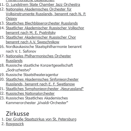
Philharmonische Gesellschaft
O. Lundstrem State Chamber Jazz Orchestra
Nationales Akademisches Orchester für
Volksinstrumente Russlands, benannt nach N. P.
Osipov
Staatliches Blechbläserorchester Russlands
Staatlicher Akademischer Russischer Volkschor
benannt nach M. E. Pyatnitsky
Staatlicher Akademischer Russischer Chor
benannt nach A.V. Sweschnikow
Nordkaukasische Staatsphilharmonie benannt
nach V. I. Safonov
Nationales Philharmonisches Orchester
Russlands
Russische staatliche Konzertgesellschaft
„Sodruzhestvo“
Russische Staatstheateragentur
Staatliches Akademisches Sinfonieorchester
Russlands, benannt nach E. F. Swetlanow
Staatliches Symphonieorchester „Neurussland“
Russisches Nationalorchester
Russisches Staatliches Akademisches
Kammerorchester „Vivaldi-Orchester“
Zirkusse
Der Große Staatszirkus von St. Petersburg
Rosgoscirk