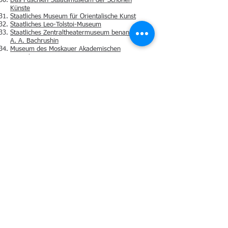
Das Puschkin-Staatsmuseum der Schönen
Künste
Staatliches Museum für Orientalische Kunst
Staatliches Leo-Tolstoi-Museum
Staatliches Zentraltheatermuseum benannt nach
A. A. Bachrushin
Museum des Moskauer Akademischen
Kunsttheaters
Polytechnisches Museum
Das Andrei-Rubljow-Zentralmuseum für
altrussische Kultur und Kunst
Allrussisches Museum von A.S. Puschkin
Peterhof Staatliches Museum-Reservat
Staatliches Museum für Religionsgeschichte
Staatliches Museum für politische Geschichte
Russlands
Staatliches Kunst- und Architekturpalast- und
Parkmuseumsreservat „Zarskoje Selo“
Russisches Ethnographisches Museum
Staatliches Russisches Museum
Das Staatliche Eremitage-Museum
Allrussischer Museumsverband für Musikkultur,
benannt nach M. I. Glinka
Staatliches Vereinigtes Museum-Reservat
Nowgorod
Staatliches Lermontow-Museum-Reservat
„Tarkhany“
Staatliches Militärhistorisches Museum-Reservat