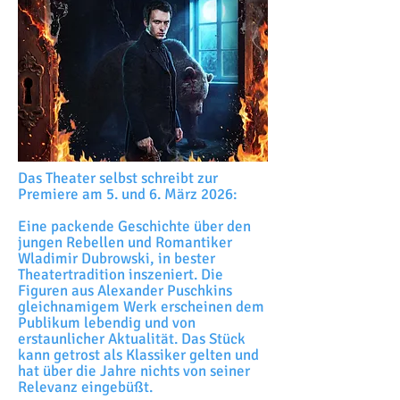
Das Theater selbst schreibt zur
Premiere am 5. und 6. März 2026:
Eine packende Geschichte über den
jungen Rebellen und Romantiker
Wladimir Dubrowski, in bester
Theatertradition inszeniert. Die
Figuren aus Alexander Puschkins
gleichnamigem Werk erscheinen dem
Publikum lebendig und von
erstaunlicher Aktualität. Das Stück
kann getrost als Klassiker gelten und
hat über die Jahre nichts von seiner
Relevanz eingebüßt.