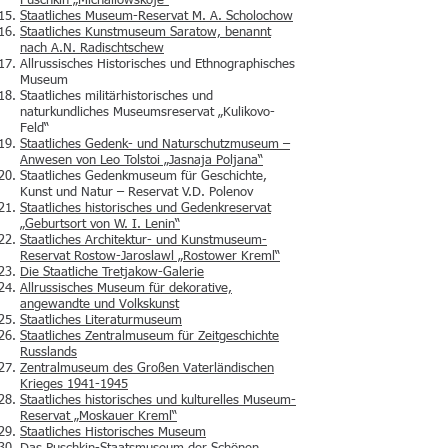
Puschkin „Michailowskoje“
Staatliches Museum-Reservat M. A. Scholochow
Staatliches Kunstmuseum Saratow, benannt
nach A.N. Radischtschew
Allrussisches Historisches und Ethnographisches
Museum
Staatliches militärhistorisches und
naturkundliches Museumsreservat „Kulikovo-
Feld“
Staatliches Gedenk- und Naturschutzmuseum –
Anwesen von Leo Tolstoi „Jasnaja Poljana“
Staatliches Gedenkmuseum für Geschichte,
Kunst und Natur – Reservat V.D. Polenov
Staatliches historisches und Gedenkreservat
„Geburtsort von W. I. Lenin“
Staatliches Architektur- und Kunstmuseum-
Reservat Rostow-Jaroslawl „Rostower Kreml“
Die Staatliche Tretjakow-Galerie
Allrussisches Museum für dekorative,
angewandte und Volkskunst
Staatliches Literaturmuseum
Staatliches Zentralmuseum für Zeitgeschichte
Russlands
Zentralmuseum des Großen Vaterländischen
Krieges 1941-1945
Staatliches historisches und kulturelles Museum-
Reservat „Moskauer Kreml“
Staatliches Historisches Museum