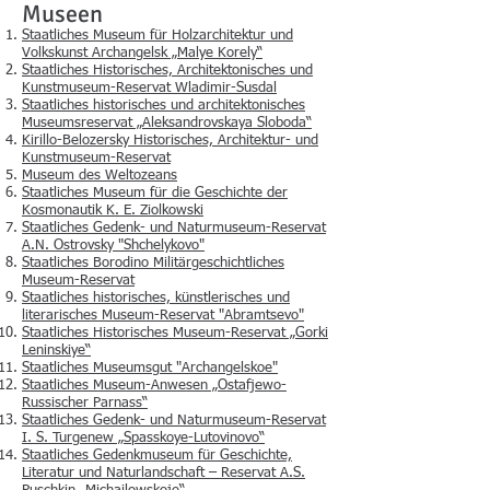
Museen
Staatliches Museum für Holzarchitektur und
Volkskunst Archangelsk „Malye Korely“
Staatliches Historisches, Architektonisches und
Kunstmuseum-Reservat Wladimir-Susdal
Staatliches historisches und architektonisches
Museumsreservat „Aleksandrovskaya Sloboda“
Kirillo-Belozersky Historisches, Architektur- und
Kunstmuseum-Reservat
Museum des Weltozeans
Staatliches Museum für die Geschichte der
Kosmonautik K. E. Ziolkowski
Staatliches Gedenk- und Naturmuseum-Reservat
A.N. Ostrovsky "Shchelykovo"
Staatliches Borodino Militärgeschichtliches
Museum-Reservat
Staatliches historisches, künstlerisches und
literarisches Museum-Reservat "Abramtsevo"
Staatliches Historisches Museum-Reservat „Gorki
Leninskiye“
Staatliches Museumsgut "Archangelskoe"
Staatliches Museum-Anwesen „Ostafjewo-
Russischer Parnass“
Staatliches Gedenk- und Naturmuseum-Reservat
I. S. Turgenew „Spasskoye-Lutovinovo“
Staatliches Gedenkmuseum für Geschichte,
Literatur und Naturlandschaft – Reservat A.S.