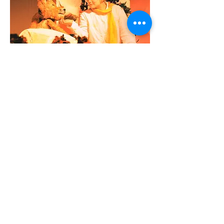
Unsere vollständige Produktion
"Der kleine Prinz"
in einer Live-
Aufzeichnung aus der Stadthalle
Oberursel ist auf unserer Plattform
my-medias.com zu sehen. Durch das
kostenlose 7-Tage-Abo zum
Kennenlernen haben Sie die
Möglichkeit die Plattform zuerst
kennenzulernen - oder durch ein
Monatsabo von 7,99 EUR im Monat
unser Theater auch dauerhaft zu
unterstützen.