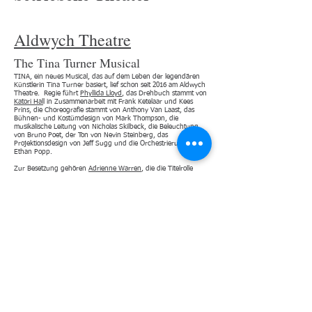
Aldwych Theatre
The Tina Turner Musical
TINA, ein neues Musical, das auf dem Leben der legendären
Künstlerin Tina Turner basiert, lief schon seit 2016 am Aldwych
Theatre. Regie führt
Phyllida Lloyd
, das Drehbuch stammt von
Katori Hal
l in Zusammenarbeit mit Frank Ketelaar und Kees
Prins, die Choreografie stammt von Anthony Van Laast, das
Bühnen- und Kostümdesign von Mark Thompson, die
musikalische Leitung von Nicholas Skilbeck, die Beleuchtung
von Bruno Poet, der Ton von Nevin Steinberg, das
Projektionsdesign von Jeff Sugg und die Orchestrierung von
Ethan Popp.
Zur Besetzung gehören
Adrienne Warren
, die die Titelrolle
spielt, Kobna Holdbrook-Smith als Ike Turner, Madeline Appiah
als Tinas Mutter Zelma Bullock, Jenny Fitzpatrick als die
alternative Tina, Lorna Gayle als Tinas Großmutter GG, Tom
Godwin als Plattenproduzent Phil Spector und Texter Terry
Britten, Francesca Jackson als Ike und Tinas Managerin
Rhonda Graam, Aisha Jawando als Tinas Schwester Alline
Bullock, Natey Jones als Tinas Vater Richard Bullock und Tinas
erste Liebe Raymond Hill, Gerard McCarthy als
Marketingmanager der Plattenfirma Erwin Bach und Ryan
O'Donnell als Tinas Manager Roger Davies.