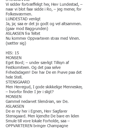
Vi sidder fortræffeligt her, Herr Lundestad, –
naar vi blot faar sidde i Ro, – jeg mener, for
Folkesværmen.
LUNDESTAD venligt
Ja, ja; saa er det jo godt og vel altsammen.
(gaar mod Baggrunden)
ASLAKSEN fra Teltet
Nu kommer Oppvarteren strax med Vinen.
(sætter sig)
HIS: 15
MONSEN
Eget Bord; – under særligt Tillsyn af
Festkomiteen. Og det paa selve
Frihedsdagen! Der har De en Prøve paa det
hele Stell.
STENSGAARD
Men Herregud, I gode skikkelige Mennesker,
– hvorfor finder I jer i sligt?
MONSEN
Gammel nedarvet Slendrian, ser De.
ASLAKSEN
De er ny her i Egnen, Herr Sagfører
Stensgaard. ​Men kjendte De bare en liden
Smule till vore lokale Forholde, saa –
OPPVARTEREN bringer Champagne