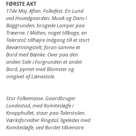
​FØRSTE AKT
17de Maj. Aften. Folkefest. En Lund
ved Hovedgaarden. Musik og Dans i
Baggrunden; brogede Lamper paa
Træerne. I Midten, noget tillbage, en
Talerstol; tillhøjre Indgang till et stort
Beværtningstelt; foran samme et
Bord med Bænke. Over paa den
anden Side i Forgrunden et andet
Bord, pyntet med Blomster og
omgivet af Lænestole.
Stor Folkemasse. Gaardbruger
Lundestad, med Komitesløjfe i
Knapphullet, staar paa Talerstolen.
Værksforvalter Ringdal, ligeledes med
Komitesløjfe, ved Bordet tillvenstre.