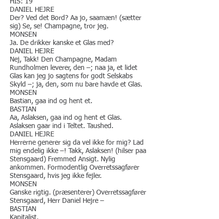
HIS: 19
DANIEL HEJRE
Der? Ved det Bord? Aa jo, saamæn! (sætter
sig) Se, se! Champagne, tror jeg.
MONSEN
Ja. De drikker kanske et Glas med?
DANIEL HEJRE
Nej, Takk! Den Champagne, Madam
Rundholmen leverer, den –; naa ja, et lidet
Glas kan jeg jo sagtens for godt Selskabs
Skyld –; ja, den, som nu bare havde et Glas.
MONSEN
Bastian, gaa ind og hent et.
BASTIAN
Aa, Aslaksen, gaa ind og hent et Glas.
Aslaksen gaar ind i Teltet. Taushed.
DANIEL HEJRE
Herrerne generer sig da vel ikke for mig? Lad
mig endelig ikke –! Takk, Aslaksen! (hilser paa
Stensgaard) Fremmed Ansigt. Nylig
ankommen. Formodentlig Overretssagfører
Stensgaard, hvis jeg ikke fejler.
​MONSEN
Ganske rigtig. (præsenterer) Overretssagfører
Stensgaard, Herr Daniel Hejre –
BASTIAN
Kapitalist.