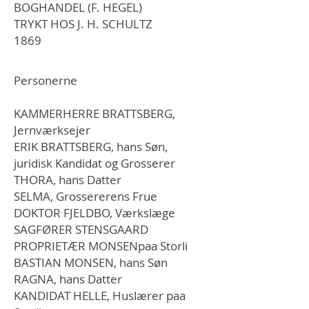
BOGHANDEL (F. HEGEL)
TRYKT HOS J. H. SCHULTZ
1869
​Personerne
KAMMERHERRE BRATTSBERG,
Jernværksejer
ERIK BRATTSBERG, hans Søn,
juridisk Kandidat og Grosserer
THORA, hans Datter
SELMA, Grossererens Frue
DOKTOR FJELDBO, Værkslæge
SAGFØRER STENSGAARD
PROPRIETÆR MONSENpaa Storli
BASTIAN MONSEN, hans Søn
RAGNA, hans Datter
KANDIDAT HELLE, Huslærer paa