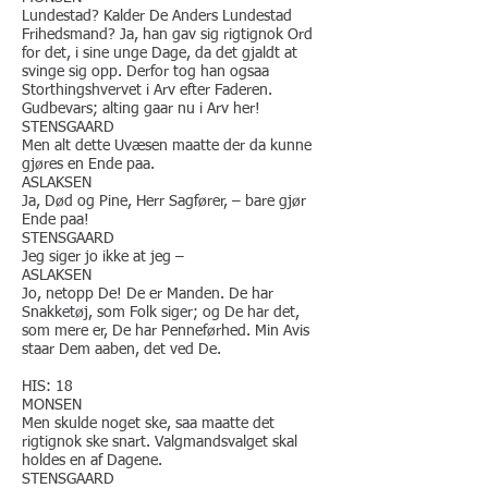
Lundestad? Kalder De Anders Lundestad
Frihedsmand? Ja, han gav sig rigtignok Ord
for det, i sine unge Dage, da det gjaldt at
svinge sig opp. Derfor tog han ogsaa
Storthingshvervet i Arv efter Faderen.
Gudbevars; alting gaar nu i Arv her!
STENSGAARD
Men alt dette Uvæsen maatte der da kunne
gjøres en Ende paa.
ASLAKSEN
Ja, Død og Pine, Herr Sagfører, – bare gjør
Ende paa!
​STENSGAARD
Jeg siger jo ikke at jeg –
ASLAKSEN
Jo, netopp De! De er Manden. De har
Snakketøj, som Folk siger; og De har det,
som mere er, De har Penneførhed. Min Avis
staar Dem aaben, det ved De.
HIS: 18
​MONSEN
Men skulde noget ske, saa maatte det
rigtignok ske snart. Valgmandsvalget skal
holdes en af Dagene.
STENSGAARD