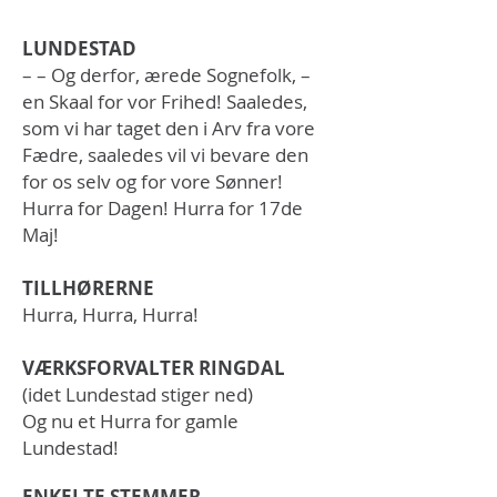
LUNDESTAD
– – Og derfor, ærede Sognefolk, –
en Skaal for vor Frihed! Saaledes,
som vi har taget den i Arv fra vore
Fædre, saaledes vil vi bevare den
for os selv og for vore Sønner!
Hurra for Dagen! Hurra for 17de
Maj!
TILLHØRERNE
Hurra, Hurra, Hurra!
VÆRKSFORVALTER RINGDAL
(idet Lundestad stiger ned)
Og nu et Hurra for gamle
Lundestad!
ENKELTE STEMMER