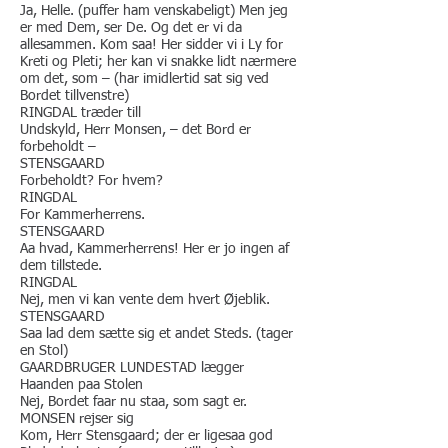
Ja, Helle. (puffer ham venskabeligt) Men jeg
er med Dem, ser De. Og det er vi da
allesammen. Kom saa! Her sidder vi i Ly for
Kreti og Pleti; her kan vi snakke lidt nærmere
om det, som – (har imidlertid sat sig ved
Bordet tillvenstre)
RINGDAL træder till
Undskyld, Herr Monsen, – det Bord er
forbeholdt –
​STENSGAARD
Forbeholdt? For hvem?
RINGDAL
For Kammerherrens.
STENSGAARD
Aa hvad, Kammerherrens! Her er jo ingen af
dem tillstede.
RINGDAL
Nej, men vi kan vente dem hvert Øjeblik.
STENSGAARD
Saa lad dem sætte sig et andet Steds. (tager
en Stol)
GAARDBRUGER LUNDESTAD lægger
Haanden paa Stolen
Nej, Bordet faar nu staa, som sagt er.
MONSEN rejser sig
Kom, Herr Stensgaard; der er ligesaa god