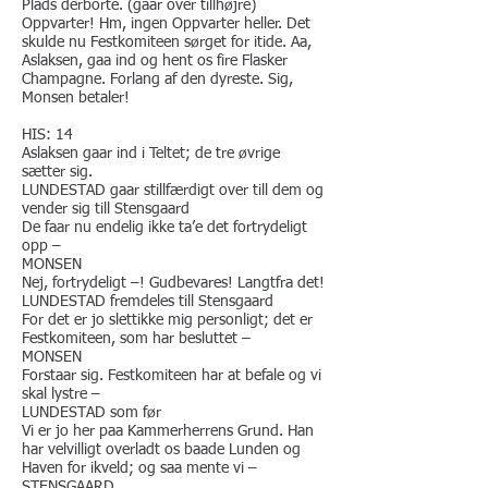
Plads derborte. (gaar over tillhøjre)
Oppvarter! Hm, ingen Oppvarter heller. Det
skulde nu Festkomiteen sørget for itide. Aa,
Aslaksen, gaa ind og hent os fire Flasker
Champagne. Forlang af den dyreste. Sig,
Monsen betaler!
HIS: 14
Aslaksen gaar ind i Teltet; de tre øvrige
sætter sig.
LUNDESTAD gaar stillfærdigt over till dem og
vender sig till Stensgaard
De faar nu endelig ikke ta’e det fortrydeligt
opp –
MONSEN
Nej, fortrydeligt –! Gudbevares! Langtfra det!
LUNDESTAD fremdeles till Stensgaard
For det er jo slettikke mig personligt; det er
Festkomiteen, som har besluttet –
​MONSEN
Forstaar sig. Festkomiteen har at befale og vi
skal lystre –
​LUNDESTAD som før
Vi er jo her paa Kammerherrens Grund. Han
har velvilligt overladt os baade Lunden og
Haven for ikveld; og saa mente vi –
STENSGAARD