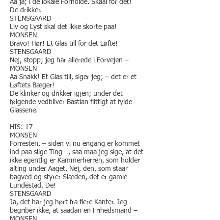
Aa ja; i de lokale Forholde. Skaal for det!
De drikker.
STENSGAARD
Liv og Lyst skal det ikke skorte paa!
​MONSEN
Bravo! Hør! Et Glas till for det Løfte!
STENSGAARD
Nej, stopp; jeg har allerede i Forvejen –
MONSEN
Aa Snakk! Et Glas till, siger jeg; – det er et
Løftets Bæger!
De klinker og drikker igjen; under det
følgende vedbliver Bastian flittigt at fylde
Glassene.
HIS: 17
MONSEN
Forresten, – siden vi nu engang er kommet
ind paa slige Ting –, saa maa jeg sige, at det
ikke egentlig er Kammerherren, som holder
alting under Aaget. Nej, den, som staar
bagved og styrer Slæden, det er gamle
Lundestad, De!
STENSGAARD
Ja, det har jeg hørt fra flere Kanter. Jeg
begriber ikke, at saadan en Frihedsmand –
MONSEN