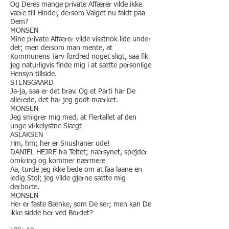
Og Deres mange private Affærer vilde ikke
være till Hinder, dersom Valget nu faldt paa
Dem?
MONSEN
Mine private Affærer vilde visstnok lide under
det; men dersom man mente, at
Kommunens Tarv fordred noget sligt, saa fik
jeg naturligvis finde mig i at sætte personlige
Hensyn tillside.
STENSGAARD
Ja-ja, saa er det brav. Og et Parti har De
allerede, det har jeg godt mærket.
MONSEN
Jeg smigrer mig med, at Flertallet af den
unge virkelystne Slægt –
ASLAKSEN
Hm, hm; her er Snushaner ude!
DANIEL HEJRE fra Teltet; nærsynet, spejder
omkring og kommer nærmere
Aa, turde jeg ikke bede om at faa laane en
ledig Stol; jeg vilde gjerne sætte mig
derborte.
​MONSEN
Her er faste Bænke, som De ser; men kan De
ikke sidde her ved Bordet?