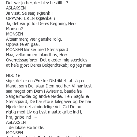
Det var jo her, der blev bestillt –?
ASLAKSEN
Ja visst. Se saa; skjænk i!
OPPVARTEREN skjænker i
Ja, det var jo for Deres Regning, Herr
Monsen?
MONSEN
Altsammen; vær ganske rolig.
Oppvarteren gaar.
MONSEN klinker med Stensgaard
Naa, velkommen iblandt os, Herr
Overretssagfører! Det glæder mig særdeles
at ha’e gjort Deres Bekjendtskab; og jeg maa
HIS: 16
sige, det er en Ære for Distriktet, at slig en
Mand, som De, slaar Dem ned her. Vi har læst
saa meget om Dem i Aviserne, baade fra
Sangermøder og andre Møder. Herr ​Sagfører
Stensgaard, De har store Talegaver og De har
Hjerte for det almindelige Vel. Gid De nu
rigtig med Liv og Lyst maatte gribe ind i, –
hm, gribe ind i –
ASLAKSEN
I de lokale Forholde.
MONSEN