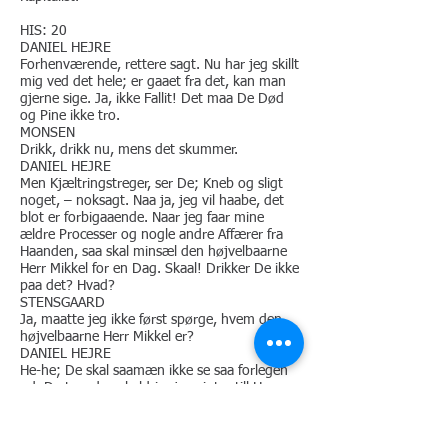
HIS: 20
DANIEL HEJRE
Forhenværende, rettere sagt. Nu har jeg skillt
mig ved det hele; er gaaet fra det, kan man
gjerne sige. Ja, ikke Fallit! Det maa De Død
og Pine ikke tro.
MONSEN
Drikk, drikk nu, mens det skummer.
DANIEL HEJRE
Men Kjæltringstreger, ser De; Kneb og sligt
noget, – noksagt. Naa ja, jeg vil haabe, det
blot er forbigaaende. Naar jeg faar mine
ældre Processer og nogle andre Affærer fra
Haanden, saa skal minsæl den højvelbaarne
Herr Mikkel for en Dag. Skaal! Drikker De ikke
paa det? Hvad?
STENSGAARD
Ja, maatte jeg ikke først spørge, hvem den
højvelbaarne Herr Mikkel er?
DANIEL HEJRE
He-he; De skal saamæn ikke se saa forlegen
ud. De tror da vel aldrig, jeg sigter till Herr
Monsen? Herr Monsen kan jo dog ikke kaldes
højvelbaaren ialfald. Nej, det er Kammerherre
Brattsberg, min kjære unge Ven!