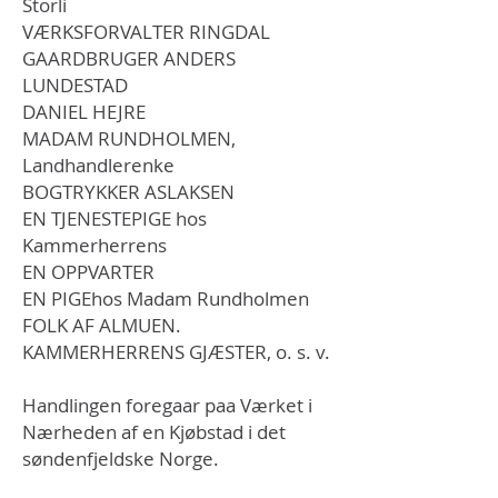
Storli
VÆRKSFORVALTER RINGDAL
GAARDBRUGER ANDERS
LUNDESTAD
DANIEL HEJRE
MADAM RUNDHOLMEN,
Landhandlerenke
BOGTRYKKER ASLAKSEN
EN TJENESTEPIGE hos
Kammerherrens
EN OPPVARTER
EN PIGEhos Madam Rundholmen
FOLK AF ALMUEN.
KAMMERHERRENS GJÆSTER, o. s. v.
Handlingen foregaar paa Værket i
Nærheden af en Kjøbstad i det
søndenfjeldske Norge.