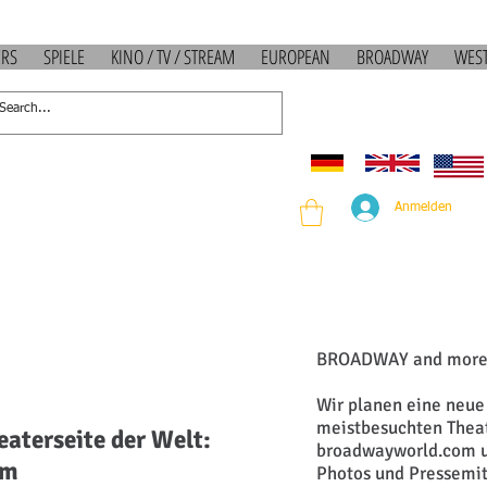
ERS
SPIELE
KINO / TV / STREAM
EUROPEAN
BROADWAY
WES
Anmelden
BROADWAY and mor
Wir planen eine neue
meistbesuchten Theat
eaterseite der Welt:
broadwayworld.com un
om
Photos und Pressemit