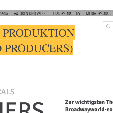
 media
AUTOREN UND WERKE
LEAD-PRODUCERS
MEDIAS-PRODUC
 PRODUKTION
D PRODUCERS)
.
CALS
HERS
Zur wichtigsten Th
Broadwayworld-c