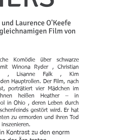
 und Laurence O'Keefe
gleichnamigen Film von
sche Komödie über schwarze
 mit
Winona Ryder
,
Christian
,
Lisanne Falk
,
Kim
 den Hauptrollen
. Der Film, nach
t, porträtiert vier Mädchen im
ihnen heißen Heather – in
ol in Ohio
, deren Leben durch
chenfeinds gestört wird. Er hat
enten zu ermorden und ihren Tod
inszenieren.
in Kontrast zu den enorm