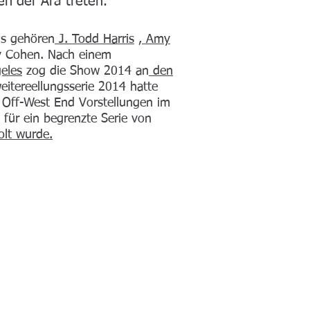
en der Ära treten.
ls gehören
J. Todd Harris
,
Amy
y Cohen. Nach einem
eles
zog die Show 2014 an
den
eitereellungsserie 2014 hatte
n Off-West End Vorstellungen im
für ein begrenzte Serie von
olt wurde.