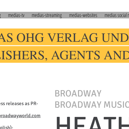
g
medias-tv
medias-streaming
medias-websites
medias social
AS OHG VERLAG UND
LISHERS, AGENTS AN
BROADWAY
BROADWAY MUSI
ess releases as PR-
HEAT
roadwayworld.com
glish):