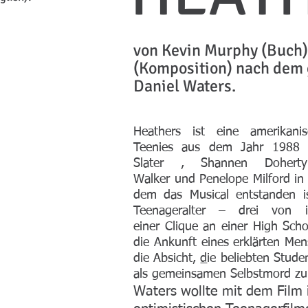
von Kevin Murphy (Buch)
(Komposition) nach dem 
Daniel Waters.
Heathers
ist eine amerikani
Teenies
aus dem Jahr 1988
Slater
,
Shannen Doherty
Walker
und
Penelope Milford in
dem das Musical entstanden is
Teenageralter – drei von 
einer
Clique
an einer
High Scho
die Ankunft eines
erklärten Mens
die
Absicht,
d
ie beliebten Stud
als gemeinsamen
Selbstmord
zu 
Waters wollte mit dem Film 