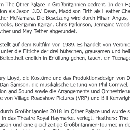
m The Other Palace in Großbritannien gedreht. In den Ha
on als Jason 'J.D.' Dean, Maddison Firth als Heather Cha
ther McNamara. Die Besetzung wird durch Mhairi Angus, L
Brooks, Benjamin Karran, Chris Parkinson, Jermaine Woods
wther und May Tether abgerundet.
estellt auf dem Kultfilm von 1989. Es handelt von Veron
t unter die Fittiche der drei hübschen, grausamen und 
eliebtheit endlich in Erfüllung gehen, taucht ein Teenager
ry Lloyd, die Kostüme und das Produktionsdesign von Da
Dan Samson, die musikalische Leitung von Phil Cornwel, 
tion and Sound sowie die Arrangements und Orchestrier
e von Village Roadshow Pictures (VRP) und Bill Kenwrigh
 durch Großbritannien 2018 im Other Palace und wurde sp
t in das Theatre Royal Haymarket verlegt. Heathers: The 
aison und eine gleichzeitige Großbritannien-Tournee in 