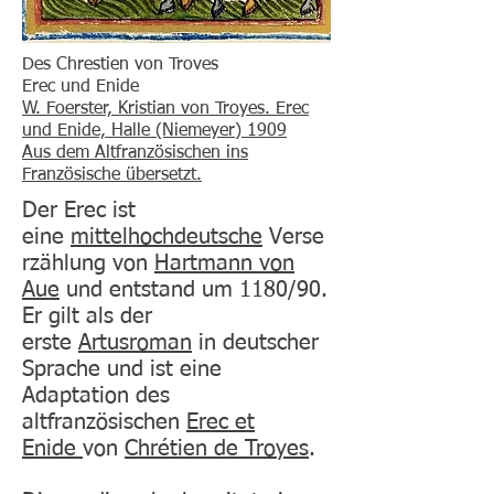
Des Chrestien von Troves
Erec und Enide
W. Foerster, Kristian von Troyes. Erec
und Enide, Halle (Niemeyer) 1909
Aus dem Altfranzösischen ins
Französische übersetzt.
Der Erec ist
eine
mittelhochdeutsche
Verse
rzählung von
Hartmann von
Aue
und entstand um 1180/90.
Er gilt als der
erste
Artusroman
in deutscher
Sprache und ist eine
Adaptation des
altfranzösischen
Erec et
Enide
von
Chrétien de Troyes
.