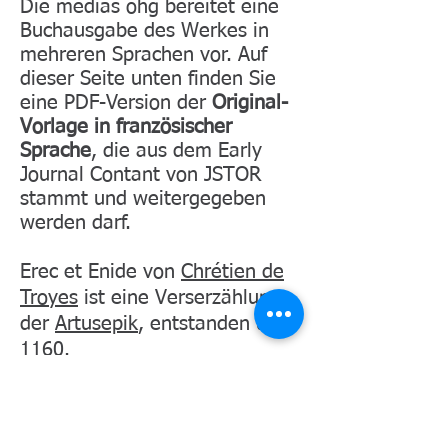
Die medias ohg bereitet eine
Buchausgabe des Werkes in
mehreren Sprachen vor. Auf
dieser Seite unten finden Sie
eine PDF-Version der
Original-
Vorlage in französischer
Sprache
, die aus dem Early
Journal Contant von JSTOR
stammt und weitergegeben
werden darf.
Erec et Enide von
Chrétien de
Troyes
ist eine Verserzählung
der
Artusepik
, entstanden um
1160.
Erec et Enide umfasst ca. 7000
Verse und ist Chrétiens
erster
Artus
-Roman, der auf