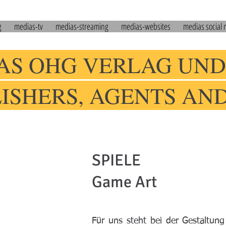
g
medias-tv
medias-streaming
medias-websites
medias social
AS OHG VERLAG UND
LISHERS, AGENTS AN
SPIELE
Game Art
Für uns steht bei der Gestaltung