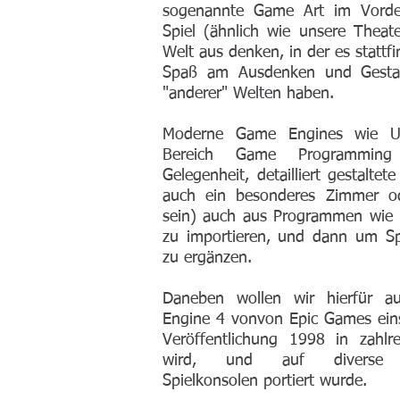
sogenannte Game Art im Vorde
Spiel (ähnlich wie unsere Theat
Welt aus denken, in der es stattf
Spaß am Ausdenken und Gestal
"anderer" Welten haben.
Moderne Game Engines wie Un
Bereich Game Programming 
Gelegenheit, detailliert gestalte
auch ein besonderes Zimmer od
sein) auch aus Programmen wie P
zu importieren, und dann um Sp
zu ergänzen.
Daneben wollen wir hierfür a
Engine 4 vonvon Epic Games einse
Veröffentlichung 1998 in zahlr
wird, und auf diverse B
Spielkonsolen portiert wurde.