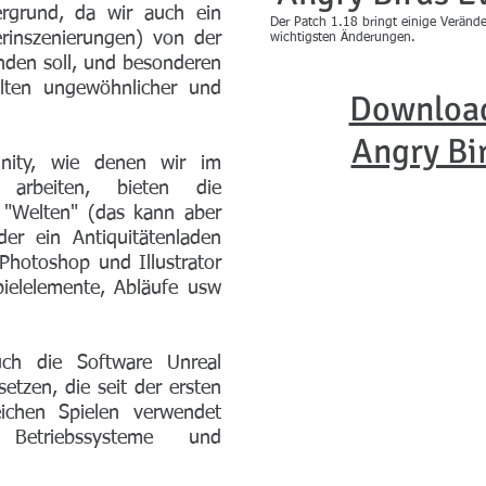
rgrund, da wir auch ein
Der Patch 1.18 bringt einige Verän
erinszenierungen) von der
wichtigsten Änderungen.
inden soll, und besonderen
ten ungewöhnlicher und
Download
Angry Bi
ity, wie denen wir im
arbeiten, bieten die
te "Welten" (das kann aber
er ein Antiquitätenladen
hotoshop und Illustrator
ielelemente, Abläufe usw
uch die Software Unreal
tzen, die seit der ersten
eichen Spielen verwendet
etriebssysteme und