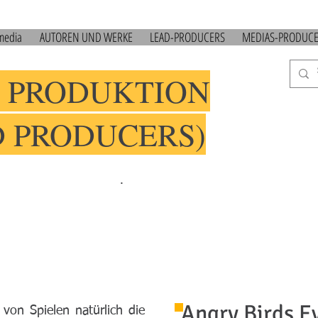
 media
AUTOREN UND WERKE
LEAD-PRODUCERS
MEDIAS-PRODUC
 PRODUKTION
D PRODUCERS)
.
Angry Birds Ev
 von Spielen natürlich die