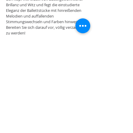
Brillanz und Witz und fegt die einstudierte
Eleganz der Ballettstücke mit hinreißenden
Melodien und auffallenden
Stimmungswechseln und Farben hinweg.
Bereiten Sie sich darauf vor, völlig verzaubert
zu werden!
Platée, Balett-Comedy in 3 Acts & 1 Prologue by
Jean-Philippe Rameau Janine Micheau (La Folie)
Nadine Sautereau (Clarine-Thalie) Christiane
Castelli(Junon) Monique Linval(L'Amour) Michel
Senechal(Platée) Nicolai Gedda(Thespis-
Mercure) Jaques Jansen(ithéron) Huc
Santana(Jupiter) Jean-Christophe
Benoit(Momus) Robert Tropin(Un Sartyre)
Choeurs du Festival d'Aix-en-Provence Elisbath
Brasseur, Chorus Master Orchestre de la Société
des Concerts du Conservatoire Hans Rosbaud,
Conductor & Harpsichord Festival d'Aix-en-
Provence,
22.-31.07.1956