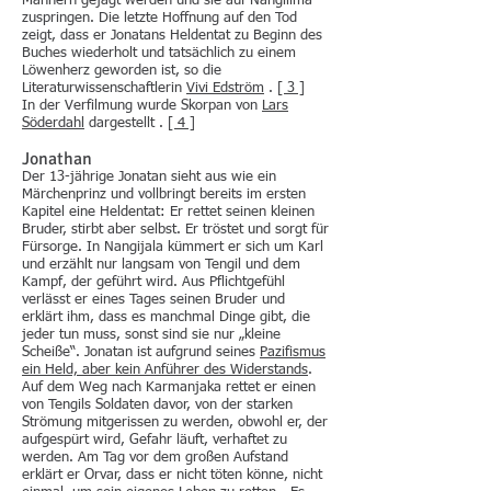
Männern gejagt werden und sie auf Nangilima
zuspringen. Die letzte Hoffnung auf den Tod
zeigt, dass er Jonatans Heldentat zu Beginn des
Buches wiederholt und tatsächlich zu einem
Löwenherz geworden ist, so die
Literaturwissenschaftlerin
Vivi Edström
.
[ 3 ]
In der Verfilmung wurde Skorpan von
Lars
Söderdahl
dargestellt .
[ 4 ]
Jonathan
Der 13-jährige Jonatan sieht aus wie ein
Märchenprinz und vollbringt bereits im ersten
Kapitel eine Heldentat: Er rettet seinen kleinen
Bruder, stirbt aber selbst. Er tröstet und sorgt für
Fürsorge. In Nangijala kümmert er sich um Karl
und erzählt nur langsam von Tengil und dem
Kampf, der geführt wird. Aus Pflichtgefühl
verlässt er eines Tages seinen Bruder und
erklärt ihm, dass es manchmal Dinge gibt, die
jeder tun muss, sonst sind sie nur „kleine
Scheiße“. Jonatan ist aufgrund seines
Pazifismus
ein Held, aber kein Anführer des Widerstands
.
Auf dem Weg nach Karmanjaka rettet er einen
von Tengils Soldaten davor, von der starken
Strömung mitgerissen zu werden, obwohl er, der
aufgespürt wird, Gefahr läuft, verhaftet zu
werden. Am Tag vor dem großen Aufstand
erklärt er Orvar, dass er nicht töten könne, nicht