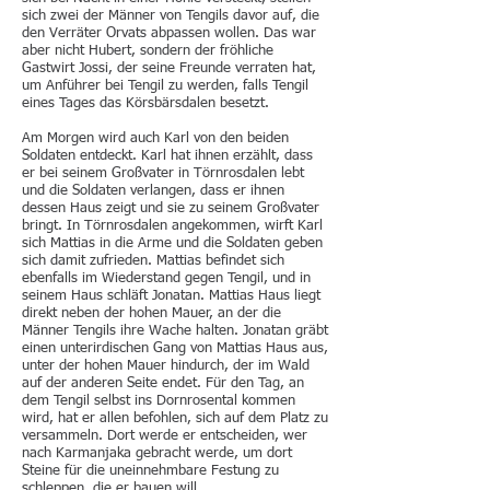
sich zwei der Männer von Tengils davor auf, die
den Verräter Orvats abpassen wollen. Das war
aber nicht Hubert, sondern der fröhliche
Gastwirt Jossi, der seine Freunde verraten hat,
um Anführer bei Tengil zu werden, falls Tengil
eines Tages das Körsbärsdalen besetzt.
Am Morgen wird auch Karl von den beiden
Soldaten entdeckt. Karl hat ihnen erzählt, dass
er bei seinem Großvater in Törnrosdalen lebt
und die Soldaten verlangen, dass er ihnen
dessen Haus zeigt und sie zu seinem Großvater
bringt. In Törnrosdalen angekommen, wirft Karl
sich Mattias in die Arme und die Soldaten geben
sich damit zufrieden. Mattias befindet sich
ebenfalls im Wiederstand gegen Tengil, und in
seinem Haus schläft Jonatan. Mattias Haus liegt
direkt neben der hohen Mauer, an der die
Männer Tengils ihre Wache halten. Jonatan gräbt
einen unterirdischen Gang von Mattias Haus aus,
unter der hohen Mauer hindurch, der im Wald
auf der anderen Seite endet. Für den Tag, an
dem Tengil selbst ins Dornrosental kommen
wird, hat er allen befohlen, sich auf dem Platz zu
versammeln. Dort werde er entscheiden, wer
nach Karmanjaka gebracht werde, um dort
Steine ​​für die uneinnehmbare Festung zu
schleppen, die er bauen will.