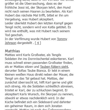
größer ist die Überraschung, dass es der
fröhliche Jossi ist, der Skorpan lehrt, den Hund
nicht nach seinen Haaren zu beurteilen. Als Karl
Hubert das nächste Mal trifft, bittet er ihn um
Vergebung, was Hubert akzeptiert.
Leider überlebt Hubert den letzten Kampf gegen
Tengil nicht, sondern wird von Katla getötet. Es
wird nie enthüllt, was mit Hubert nach seinem
Tod geschah.
In der Verfilmung wurde Hubert von
Tommy
Johnson
dargestellt .
[ 4 ]
Matthias
Mattias wird Karls Großvater, als Tengils
Soldaten ihn ins Dornröschental eskortieren. Karl
muss schnell einen passenden Großvater finden,
als er Mattias sitzen und
Tauben füttern sieht
,
darunter Sofias Taube Bianca. Er lebt in einem
kleinen weißen Haus direkt neben der Mauer, die
Tengil um das Tal gebaut hat. Mattias, der
zunächst überrascht ist, hilft Karl gerne und gibt
sich streng. Als die Soldaten schließlich abreisen,
tröstet er Karl, der zu schluchzen beginnt. Er
akzeptiert Karls Wunsch, ihn Skorpan zu nennen,
obwohl er etwas nachdenklich wird. In der
Küche befindet sich ein Sideboard und dahinter
ein geheimer Raum, in dem sich Jonatan