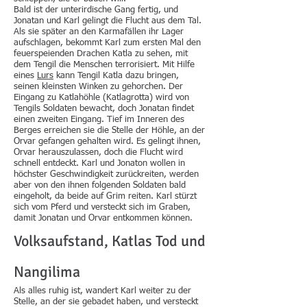
Bald ist der unterirdische Gang fertig, und
Jonatan und Karl gelingt die Flucht aus dem Tal.
Als sie später an den Karmafällen ihr Lager
aufschlagen, bekommt Karl zum ersten Mal den
feuerspeienden Drachen Katla zu sehen, mit
dem Tengil die Menschen terrorisiert. Mit Hilfe
eines
Lurs
kann Tengil Katla dazu bringen,
seinen kleinsten Winken zu gehorchen. Der
Eingang zu Katlahöhle (Katlagrotta) wird von
Tengils Soldaten bewacht, doch Jonatan findet
einen zweiten Eingang. Tief im Inneren des
Berges erreichen sie die Stelle der Höhle, an der
Orvar gefangen gehalten wird. Es gelingt ihnen,
Orvar herauszulassen, doch die Flucht wird
schnell entdeckt. Karl und Jonaton wollen in
höchster Geschwindigkeit zurückreiten, werden
aber von den ihnen folgenden Soldaten bald
eingeholt, da beide auf Grim reiten. Karl stürzt
sich vom Pferd und versteckt sich im Graben,
damit Jonatan und Orvar entkommen können.
Volksaufstand, Katlas Tod und
Nangilima
Als alles ruhig ist, wandert Karl weiter zu der
Stelle, an der sie gebadet haben, und versteckt