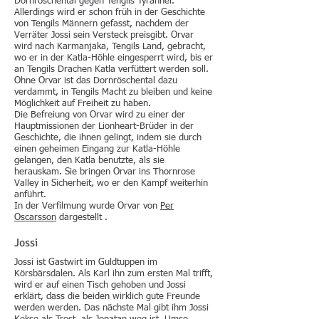
Dornröschental gegen Tengils Tyrannei.
Allerdings wird er schon früh in der Geschichte
von Tengils Männern gefasst, nachdem der
Verräter Jossi sein Versteck preisgibt. Orvar
wird nach Karmanjaka, Tengils Land, gebracht,
wo er in der Katla-Höhle eingesperrt wird, bis er
an Tengils Drachen Katla verfüttert werden soll.
Ohne Orvar ist das Dornröschental dazu
verdammt, in Tengils Macht zu bleiben und keine
Möglichkeit auf Freiheit zu haben.
Die Befreiung von Orvar wird zu einer der
Hauptmissionen der Lionheart-Brüder in der
Geschichte, die ihnen gelingt, indem sie durch
einen geheimen Eingang zur Katla-Höhle
gelangen, den Katla benutzte, als sie
herauskam. Sie bringen Orvar ins Thornrose
Valley in Sicherheit, wo er den Kampf weiterhin
anführt.
In der Verfilmung wurde Orvar von
Per
Oscarsson
dargestellt .
Jo
ssi
Jossi ist Gastwirt im Guldtuppen im
Körsbärsdalen. Als Karl ihn zum ersten Mal trifft,
wird er auf einen Tisch gehoben und Jossi
erklärt, dass die beiden wirklich gute Freunde
werden werden. Das nächste Mal gibt ihm Jossi