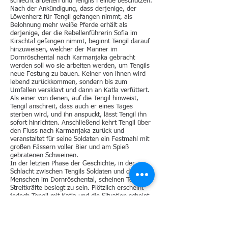
schlecht arbeiten und Tengils Feinde beschützen.
Nach der Ankündigung, dass derjenige, der
Löwenherz für Tengil gefangen nimmt, als
Belohnung mehr weiße Pferde erhält als
derjenige, der die Rebellenführerin Sofia im
Kirschtal gefangen nimmt, beginnt Tengil darauf
hinzuweisen, welcher der Männer im
Dornröschental nach Karmanjaka gebracht
werden soll wo sie arbeiten werden, um Tengils
neue Festung zu bauen. Keiner von ihnen wird
lebend zurückkommen, sondern bis zum
Umfallen versklavt und dann an Katla verfüttert.
Als einer von denen, auf die Tengil hinweist,
Tengil anschreit, dass auch er eines Tages
sterben wird, und ihn anspuckt, lässt Tengil ihn
sofort hinrichten. Anschließend kehrt Tengil über
den Fluss nach Karmanjaka zurück und
veranstaltet für seine Soldaten ein Festmahl mit
großen Fässern voller Bier und am Spieß
gebratenen Schweinen.
In der letzten Phase der Geschichte, in der
Schlacht zwischen Tengils Soldaten und den
Menschen im Dornröschental, scheinen Tengils
Streitkräfte besiegt zu sein. Plötzlich erscheint
jedoch Tengil mit Katla und die Situation scheint
sich zu Gunsten Tengils zu wenden. Jonathan
liefert sich
ein Kopf-an-Kopf-Rennen
mit Tengil,
der verliert und von Katla getötet wird, nachdem