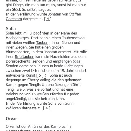
einmal, um sein eigenes Leben zu retten. „Es
gibt Dinge, die man tun muss, sonst ist man nur
ein Stück Scheiße“, sagt er.
In der Verfilmung wurde Jonatan von
Staffan
Götestam
dargestellt .
[ 4 ]
Sofia
Sofia lebt im Tulipagården in der Nähe des
Hochgebirges. Dort hat sie einen Taubenschlag
mit vielen weißen
Tauben
, ihren Bienen und
ihren Ziegen. Sie hat einen großen
Blumengarten, in dem Jonatan arbeitet. Mit Hilfe
ihrer
Brieftauben
kann sie Nachrichten aus dem
Dornröschental senden und empfangen (das
Senden derselben Tauben in beide Richtungen
zwischen zwei Orten ist eine im 19. Jahrhundert
entwickelte Kunst [
5 ] )
. Sofia ist auch
diejenige im Cherry Valley, die den geheimen
Kampf gegen Tengils Unterdrückung anführt.
Tengil weiß, was sie vorhat und hat eine
Belohnung von 15 weißen Pferden für jeden
angekündigt, der sie befreien kann.
In der Verfilmung wurde Sofia von
Gunn
Wållgren
dargestellt .
[ 4 ]
Orvar
Orvar ist der Anführer des Kampfes im