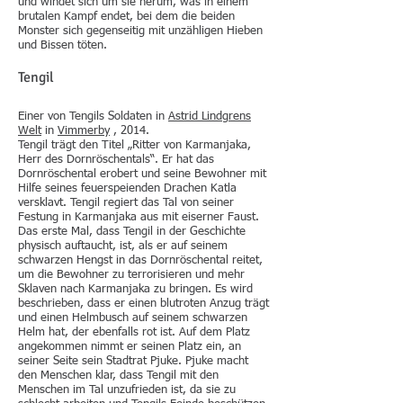
und windet sich um sie herum, was in einem
brutalen Kampf endet, bei dem die beiden
Monster sich gegenseitig mit unzähligen Hieben
und Bissen töten.
Tengil
Einer von Tengils Soldaten in
Astrid Lindgrens
Welt
in
Vimmerby
, 2014.
Tengil trägt den Titel „Ritter von Karmanjaka,
Herr des Dornröschentals“. Er hat das
Dornröschental erobert und seine Bewohner mit
Hilfe seines feuerspeienden Drachen Katla
versklavt. Tengil regiert das Tal von seiner
Festung in Karmanjaka aus mit eiserner Faust.
Das erste Mal, dass Tengil in der Geschichte
physisch auftaucht, ist, als er auf seinem
schwarzen Hengst in das Dornröschental reitet,
um die Bewohner zu terrorisieren und mehr
Sklaven nach Karmanjaka zu bringen. Es wird
beschrieben, dass er einen blutroten Anzug trägt
und einen Helmbusch auf seinem schwarzen
Helm hat, der ebenfalls rot ist. Auf dem Platz
angekommen nimmt er seinen Platz ein, an
seiner Seite sein Stadtrat Pjuke. Pjuke macht
den Menschen klar, dass Tengil mit den
Menschen im Tal unzufrieden ist, da sie zu