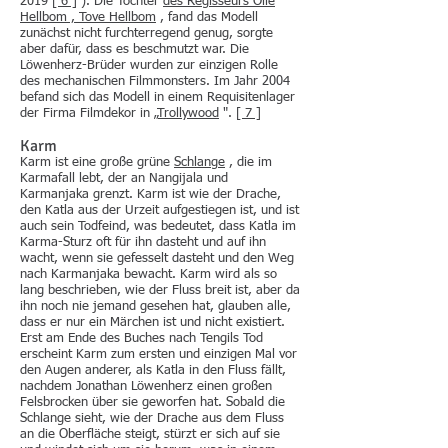
2019
[ 6 ]
). Die Tochter
des Regisseurs Olle
Hellbom ,
Tove Hellbom
, fand das Modell
zunächst nicht furchterregend genug, sorgte
aber dafür, dass es beschmutzt war. Die
Löwenherz-Brüder wurden zur einzigen Rolle
des mechanischen Filmmonsters. Im Jahr 2004
befand sich das Modell in einem Requisitenlager
der Firma Filmdekor in „
Trollywood
".
[ 7 ]
Karm
Karm ist eine große grüne
Schlange
, die im
Karmafall lebt, der an Nangijala und
Karmanjaka grenzt. Karm ist wie der Drache,
den Katla aus der Urzeit aufgestiegen ist, und ist
auch sein Todfeind, was bedeutet, dass Katla im
Karma-Sturz oft für ihn dasteht und auf ihn
wacht, wenn sie gefesselt dasteht und den Weg
nach Karmanjaka bewacht. Karm wird als so
lang beschrieben, wie der Fluss breit ist, aber da
ihn noch nie jemand gesehen hat, glauben alle,
dass er nur ein Märchen ist und nicht existiert.
Erst am Ende des Buches nach Tengils Tod
erscheint Karm zum ersten und einzigen Mal vor
den Augen anderer, als Katla in den Fluss fällt,
nachdem Jonathan Löwenherz einen großen
Felsbrocken über sie geworfen hat. Sobald die
Schlange sieht, wie der Drache aus dem Fluss
an die Oberfläche steigt, stürzt er sich auf sie