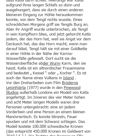
dass Katla darin schlief. Allerdings war Katla
aufgrund ihres langen Schlafs so dünn und
ausgehungert, dass sie durch einen anderen
kleineren Eingang zur Höhle herauskommen
konnte, von dem Tengil nichts wusste. Eines
schrecklichen Morgens griff sie Tengils Burg an.
Aber ihr Angriff wurde unterbrochen, als Tengil
in sein Kampfhorn blies, und jetzt gehorcht Katla
jedem, der das Horn hat, weil sie Angst vor dem
Geräusch hat, das das Horn macht, wenn man
darauf bläst. Tengil hält sie mit einer Goldkette
in einer Höhle in der Nähe der Karma-
Wasserfälle gefesselt. Dort sucht sie die
Wasseroberfläche ab
der Wurm
Karm, den sie
hasst. Katla ist ein altnordischer Frauenname
und bedeutet „ Kessel “ oder „ Kocher “. Es ist
auch der Name eines Vulkans in
Island
.
Vor den Dreharbeiten zum Film
Bröderna
Lejonhjärta
(1977) wurde in den
Pinewood
Studios
außerhalb Londons ein Modell von Katla
angefertigt. Im Inneren des vier Meter hohen
und acht Meter langen Modells waren drei
Personen untergebracht: eine an jedem
Vorderbein und eine Person an einem kleinen
Manövriertisch. Es konnte blinzeln, Feuer
spucken und mit dem Schwanz schlagen. Das
Modell kostete 100.000 schwedische Kronen
(das entspricht 450.000 Kronen im Geldwert von