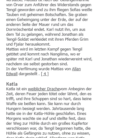
versteckt. Mattias ist nach der Gefangennahme
von Orvar zum Anführer des Widerstands gegen
Tengil geworden und zu ihm fliegen Sofias weiße
Tauben mit geheimen Botschaften. Sie graben
einen Geheimgang unter der Erde, der auf der
anderen Seite der Mauer rund um das
Dornröschental endet. Karl nutzt ihn, um aus
dem Tal zu gelangen, während Jonathan als
Tengil-Soldat verkleidet mit ihren Pferden Grim
und Fjalar herauskommt.
Mattias wird im letzten Kampf gegen Tengil
getötet und kommt nach Nangilima, wo er
später mit Karl und Jonathan wiedervereint wird,
nachdem sie selbst gestorben sind.
In der Verfilmung wurde Mattias von
Allan
Edwall
dargestellt .
[ 4 ]
Katla
Katla ist ein
weiblicher Drache
vom Anbeginn der
Zeit, deren Feuer jeden tötet oder lähmt, den es
trifft, und ihre Schuppen sind so hart, dass keine
Waffe sie beißen kann. Sie kann nur durch
Hungern besiegt werden. Jahrtausende lang
hatte sie in der Katla-Höhle geschlafen. Eines
Morgens wachte sie auf und stellte fest, dass
der Weg zur Höhle durch ein großes Kupfertor
verschlossen war, da Tengil begonnen hatte, die
Höhle als Gefängnis zu nutzen, ohne zu wissen,