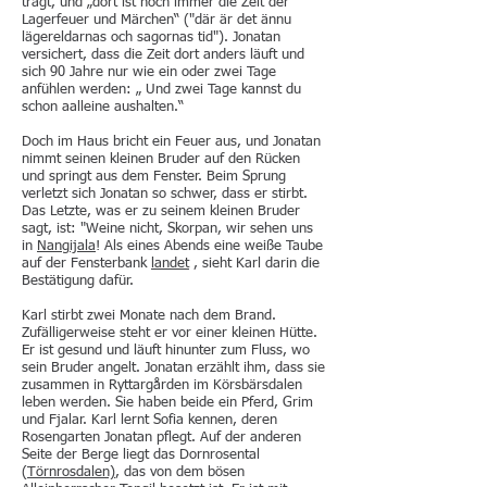
trägt, und „dort ist noch immer die Zeit der
Lagerfeuer und Märchen“ ("där är det ännu
lägereldarnas och sagornas tid"). Jonatan
versichert, dass die Zeit dort anders läuft und
sich 90 Jahre nur wie ein oder zwei Tage
anfühlen werden: „ Und zwei Tage kannst du
schon aalleine aushalten.“
Doch im Haus bricht ein Feuer aus, und Jonatan
nimmt seinen kleinen Bruder auf den Rücken
und springt aus dem Fenster. Beim Sprung
verletzt sich Jonatan so schwer, dass er stirbt.
Das Letzte, was er zu seinem kleinen Bruder
sagt, ist: "Weine nicht, Skorpan, wir sehen uns
in
Nangijala
! Als eines Abends eine weiße Taube
auf der Fensterbank
landet
, sieht Karl darin die
Bestätigung dafür.
Karl stirbt zwei Monate nach dem Brand.
Zufälligerweise steht er vor einer kleinen Hütte.
Er ist gesund und läuft hinunter zum Fluss, wo
sein Bruder angelt. Jonatan erzählt ihm, dass sie
zusammen in Ryttargården im Körsbärsdalen
leben werden. Sie haben beide ein Pferd, Grim
und Fjalar. Karl lernt Sofia kennen, deren
Rosengarten Jonatan pflegt. Auf der anderen
Seite der Berge liegt das Dornrosental
(
Törnrosdalen)
, das von dem bösen