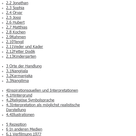
2.2 Jonathan
2.3 Sophia
2.4 Orvar
2.5 Jossi
2.6 Hubert
2.7 Matthias
2.8 Kochen
2.9Rahmen
2.10Tengil
2.11Veder und Kader
2.12Fetter Dodik
2.13Kindergarten
3 Orte der Handlung
3.1Nangijala
3.2Karmanjaka
3.3Nangilima
4Inspirationsquellen und Interpretationen
4.1Hintergrund
4.2Religiöse Symbolsprache
4.3Interpretation als möglichst realistische
Darstellung
4.4Illustrationen
5 Rezeption
6 In anderen Medien
6.1 Verfilmung 1977