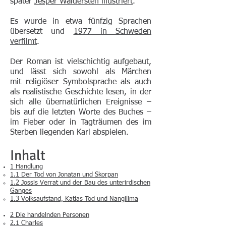
später
Jesper Waldersten
illustriert
.
Es wurde in etwa fünfzig Sprachen
übersetzt und
1977 in Schweden
verfilmt
.
Der Roman ist vielschichtig aufgebaut,
und lässt sich sowohl als Märchen
mit
religiöser Symbolsprache
als auch
als
realistische
Geschichte lesen, in der
sich alle übernatürlichen Ereignisse –
bis auf die letzten Worte des Buches –
im Fieber oder in Tagträumen des im
Sterben liegenden Karl abspielen.
Inhalt
1 Handlung
1.1 Der Tod von Jonatan und Skorpan
1.2 Jossis Verrat und der Bau des unterirdischen
Ganges
1.3 Volksaufstand, Katlas Tod und Nangilima
2 Die handelnden Personen
2.1 Charles