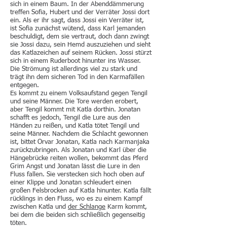
sich in einem Baum. In der Abenddämmerung
treffen Sofia, Hubert und der Verräter Jossi dort
ein. Als er ihr sagt, dass Jossi ein Verräter ist,
ist Sofia zunächst wütend, dass Karl jemanden
beschuldigt, dem sie vertraut, doch dann zwingt
sie Jossi dazu, sein Hemd auszuziehen und sieht
das Katlazeichen auf seinem Rücken. Jossi stürzt
sich in einem Ruderboot hinunter ins Wasser.
Die Strömung ist allerdings viel zu stark und
trägt ihn dem sicheren Tod in den Karmafällen
entgegen.
Es kommt zu einem Volksaufstand gegen Tengil
und seine Männer. Die Tore werden erobert,
aber Tengil kommt mit Katla dorthin. Jonatan
schafft es jedoch, Tengil die Lure aus den
Händen zu reißen, und Katla tötet Tengil und
seine Männer. Nachdem die Schlacht gewonnen
ist, bittet Orvar Jonatan, Katla nach Karmanjaka
zurückzubringen. Als Jonatan und Karl über die
Hängebrücke reiten wollen, bekommt das Pferd
Grim Angst und Jonatan lässt die Lure in den
Fluss fallen. Sie verstecken sich hoch oben auf
einer Klippe und Jonatan schleudert einen
großen Felsbrocken auf Katla hinunter. Katla fällt
rücklings in den Fluss, wo es zu einem Kampf
zwischen Katla und
der Schlange
Karm kommt,
bei dem die beiden sich schließlich gegenseitig
töten.