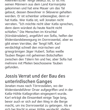
Alleinherrscher Tengil besetzt ist. Er ist mit
seinen Männern aus dem Land Karmanjaka
gekommen und hat eine Mauer um das Tal
gebaut, dessen Bewohner in Sklaverei gehalten
werden. Er ist scheinbar unbesiegbar, denn er
hat Katla. Wer Katla ist, will Jonatan nicht
verraten. "Ich möchte nicht über Katla sprechen,
denn dann würdest du heute Nacht nicht
schlafen." Die Menschen im Kirschtal
(Körsbärsdalen), angeführt von Sofia, helfen der
Widerstandsbewegung im Dornrosental, aber es
gibt einen Verräter, der Tengil hilft. Karl
verdächtigt schnell den mürrischen und
griesgrämigen Jäger Hubert. Sofias weiße
Tauben fliegen mit geheimen Botschaften
zwischen den Tälern hin und her, aber Sofia hat
mehrere mit Pfeilen beschossene Tauben
gefunden.
Jossis Verrat und der Bau
d
es
unterirdischen Ganges
Jonatan muss nach Törnrosdalen, wo der
Widerstandsführer Orvar aufgegriffen und in der
Katla-Höhle Katlagrottan eingesperrt wurde.
Karl erträgt die Einsamkeit einige Tage lang,
bevor auch er sich auf den Weg in die Berge
macht, um ins Dornrosental zu gelangen. Als er
sich bei Nacht in einer Höhle versteckt, stellen