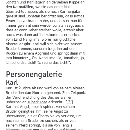
Jonatan und Karl lagern an derselben Klippe an
den Karmafällen, wo sie das erste Mal
übernachtet haben, als sie nach Karmanjaka
gereist sind. Jonatan berichtet nun, dass Katlas
Feuer ihn verbrannt habe, und dass er nun für
immer gelähmt sein werde. Jonatan sagt auch,
dass er dann lieber sterben wolle, erzählt aber
auch, was dann auf ihn zukomme: er spricht
vom Land Nangilima, wo es nur glückliche
Abenteuer gibt. Karl will sich nicht von seinem
Bruder trennen, sondern trägt ihn auf dem
Rücken zu einem Abgrund und springt dann mit
ihm hinunter: „ Oh, Nangilima! Ja, Jonathan, ja,
ich sehe das Licht! Ich sehe das Licht!“.
Personengalerie
Karl
Karl ist 9 Jahre alt und wird von seinem älteren
Bruder Jonatan Skorpan genannt. Zum Zeitpunkt
der Veröffentlichung des Buches war er
unheilbar an
Tuberkulose
erkrankt .
[ 2 ]
Karl hat Angst, aber inspiriert von seinem
Bruder gelingt es ihm, seine Angst zu
überwinden, als er Cherry Valley verlässt, um
nach seinem Bruder zu suchen, als er von
seinem Pferd springt, als sie von Tengils