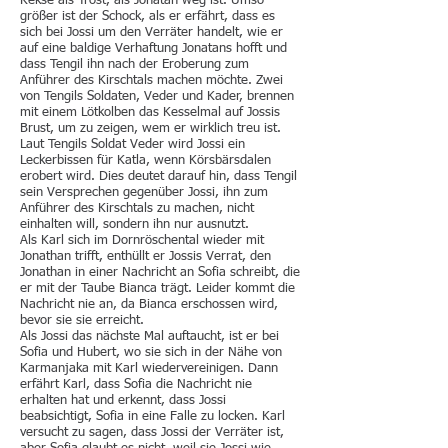
Kekse als Trost, als Jonatan weg ist. Umso
größer ist der Schock, als er erfährt, dass es
sich bei Jossi um den Verräter handelt, wie er
auf eine baldige Verhaftung Jonatans hofft und
dass Tengil ihn nach der Eroberung zum
Anführer des Kirschtals machen möchte. Zwei
von Tengils Soldaten, Veder und Kader, brennen
mit einem Lötkolben das Kesselmal auf Jossis
Brust, um zu zeigen, wem er wirklich treu ist.
Laut Tengils Soldat Veder wird Jossi ein
Leckerbissen für Katla, wenn Körsbärsdalen
erobert wird. Dies deutet darauf hin, dass Tengil
sein Versprechen gegenüber Jossi, ihn zum
Anführer des Kirschtals zu machen, nicht
einhalten will, sondern ihn nur ausnutzt.
Als Karl sich im Dornröschental wieder mit
Jonathan trifft, enthüllt er Jossis Verrat, den
Jonathan in einer Nachricht an Sofia schreibt, die
er mit der Taube Bianca trägt. Leider kommt die
Nachricht nie an, da Bianca erschossen wird,
bevor sie sie erreicht.
Als Jossi das nächste Mal auftaucht, ist er bei
Sofia und Hubert, wo sie sich in der Nähe von
Karmanjaka mit Karl wiedervereinigen. Dann
erfährt Karl, dass Sofia die Nachricht nie
erhalten hat und erkennt, dass Jossi
beabsichtigt, Sofia in eine Falle zu locken. Karl
versucht zu sagen, dass Jossi der Verräter ist,