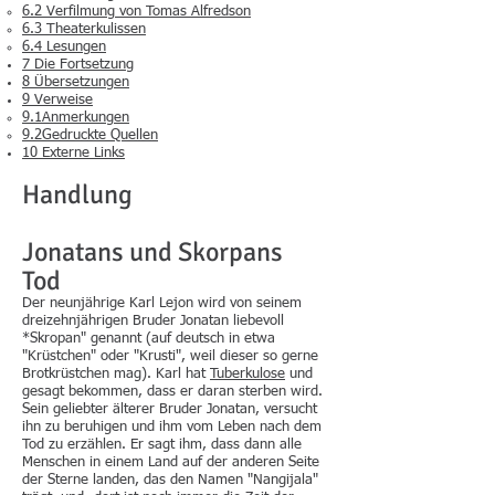
6.2 Verfilmung von Tomas Alfredson
6.3 Theaterkulissen
6.4 Lesungen
7 Die Fortsetzung
8 Übersetzungen
9 Verweise
9.1Anmerkungen
9.2Gedruckte Quellen
10 Externe Links
Handlung
Jonatans und Skorpans
Tod
Der neunjährige Karl Lejon wird von seinem
dreizehnjährigen Bruder Jonatan liebevoll
*Skropan" genannt (auf deutsch in etwa
"Krüstchen" oder "Krusti", weil dieser so gerne
Brotkrüstchen mag). Karl hat
Tuberkulose
und
gesagt bekommen, dass er daran sterben wird.
Sein geliebter älterer Bruder Jonatan, versucht
ihn zu beruhigen und ihm vom Leben nach dem
Tod zu erzählen. Er sagt ihm, dass dann alle
Menschen in einem Land auf der anderen Seite
der Sterne landen, das den Namen "Nangijala"