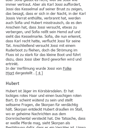
aber Sofia glaubt es nicht, weil sie Jossi wie
immer vertraut. Aber als Karl Jossi auffordert,
Jossi das Kesselmal auf seiner Brust zu zeigen,
das besagt, dass er sich in der Nacht, in der Karl
Jossis Verrat enthüllte, verbrannt hat, werden
auch Sofia und Hubert misstrauisch, da es den
Anschein hat, dass Jossi versucht, etwas zu
verbergen, und Sofia reißt sein Hemd auf und
sieht das Kesselmarke. Sofia, die nun erkennt,
dass Karl recht hatte, verflucht Jossi für seine
Tat. Anschließend versucht Jossi mit einem
Ruderboot zu fliehen, doch die Strömung im
Fluss ist zu stark für das kleine Boot und führt
dazu, dass Jossi über Bord geworfen wird und
ertrinkt.
In der Verfilmung wurde Jossi von
Folke
Hjort
dargestellt .
[ 4 ]
Hubert
Hubert ist Jäger im Körsbärsdalen. Er hat
lockiges rotes Haar und einen buschigen roten
Bart. Er scheint wütend zu sein und stellt
seltsame Fragen, die Skorpan für verdächtig
hält. Skorpan entdeckt Hubert draußen im Stall,
wo er geheime Nachrichten aus dem
Dornröschental versteckt hat. Die Tatsache, dass
er weiße Pferde mag, sieht Skorpan als
Bestätigung dafür, dass er ein Verräter ist. Umso