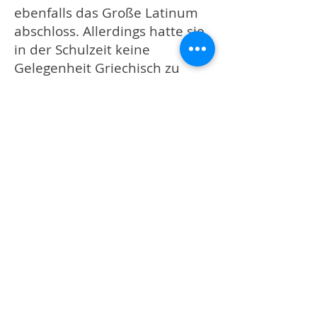
ebenfalls das Große Latinum
abschloss. Allerdings hatte sie
in der Schulzeit keine
Gelegenheit Griechisch zu
lernen.
Nach einem ersten Studium in
Germanistik und
Theaterwissenschaft an der
LMU München (Thomas
Waldkircher),
respektive der
Germanistik und
Medienwissenschaft an
der Johann-Wolfgang-Goethe-