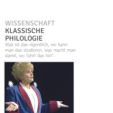
WISSENSCHAFT
KLASSISCHE
PHILOLOGIE
Was ist das eigentlich, wo kann
man das studieren, was macht man
damit, wo führt das hin".