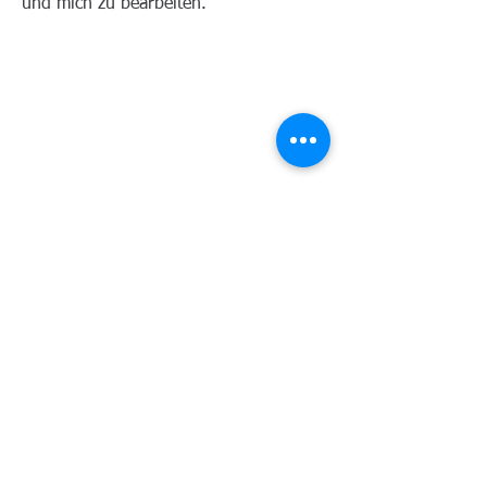
und mich zu bearbeiten.
Ich bin ein Textabschnitt. Klicke hier,
um deinen eigenen Text hinzuzufügen
und mich zu bearbeiten.
ADELE THOMAS