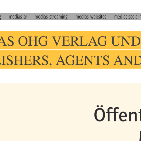
g
medias-tv
medias-streaming
medias-websites
medias social
AS OHG VERLAG UND
LISHERS, AGENTS AN
Öffen