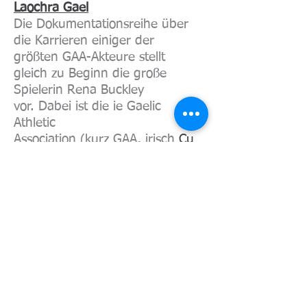
Laochra Gael
Die Dokumentationsreihe über
die Karrieren einiger der
größten GAA-Akteure stellt
gleich zu Beginn die große
Spielerin Rena Buckley
vor. Dabei ist die ie Gaelic
Athletic
Association (kurz GAA,
irisch
Cu
mann Lúthchleas Gael) ein
irischer
Sportverband
, der
gälische Sportarten
wie
Hurling
,
Gaelic
Football
,
Gaelic
Handball
,
Camogie
und
Rounder
s
fördert und betreut.
Anna May - Banríon An Plough
Einstündiger