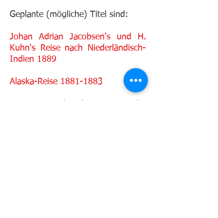
Geplante (mögliche) Titel sind:
Johan Adrian Jacobsen's und H.
Kuhn's Reise nach Niederländisch-
Indien 1889
Alaska-Reise
1881-1883
Capitain Jacobsen's Reise an der
Nordwestküste Amerikas
1881-
1883
Die weisse Grenze. Abenteuer
einses alten Seebären rund um den
Polarkreis
Erkundungen der Inselwelt des
Branda-Meeres