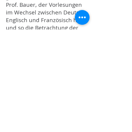
Prof. Bauer, der Vorlesungen
im Wechsel zwischen Deutsch,
Englisch und Französisch hielt,
und so die Betrachtung der
Übergänge und die
Notwendigkeit der
Übersetzung für die
Studenten ganz
direkt bewusst machte.
In der Nordistik geschah eine
frühe Prägung für das
Norwegische, die sich durch
erste Reisen nach Tromsö und
zum Nordkap verfestigten,
eine Vorliebe für Ibsen und
auch das in Ibsens Werken