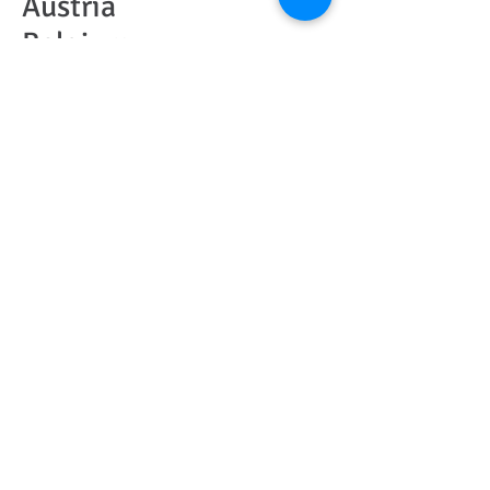
Austria
Belgium
Frankenstein
Danmark
Germany
Norway
Der rote Titel im Bereich
Belgien und Oper zeigt
dabei an, dass wir eine
Veröffentlichung über die
Oper
Frankenstein
in
Belgien planen. Die
entsprechende Unterseite