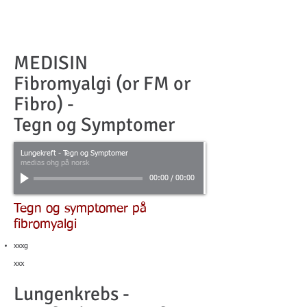
MEDISIN
Fibromyalgi (or FM or
Fibro) -
Tegn og Symptomer
Lungekreft - Tegn og Symptomer
medias ohg på norsk
00:00
/
00:00
Tegn og symptomer på
fibromyalgi
xxxg
xxx
Lungenkrebs -