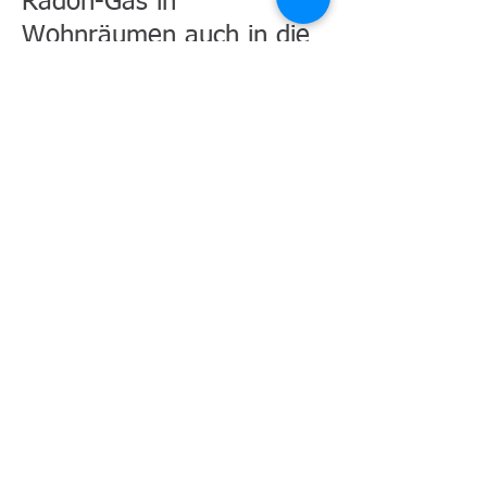
Radon-Gas in
Wohnräumen auch in die
Diskussion ein. Das soll
zumindest teilweise auch
Thema dieser Seite sein.
Im Laufe des Monats
April 2018 werden wir
hier einige ausführlichere
Informationen zu dem
Thema einstellen
Ebenfalls im April gibt es
eine Interviewreihe mit
Patienten, die zunächst