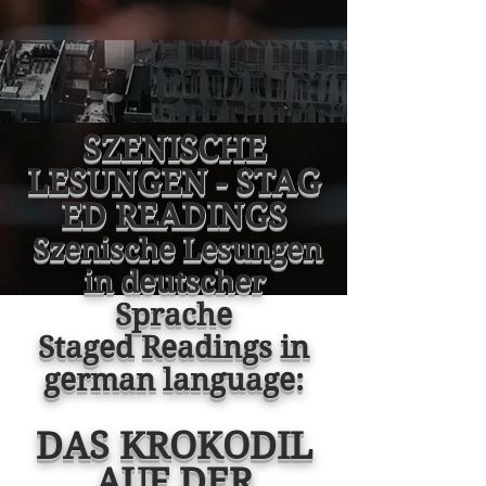
SZENISCHE
LESUNGEN
-
STAG
ED READINGS
Szenische Lesungen
in deutscher
Sprache
Staged Readings in
german language:
DAS KROKODIL
AUF DER