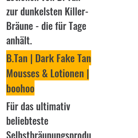
zur dunkelsten Killer-
Bräune - die für Tage
anhält.
B
.Tan
| Dark Fake Tan
Mousses & Lotionen |
boohoo
Für das ultimativ
beliebteste
Selbstbräunungsprodu