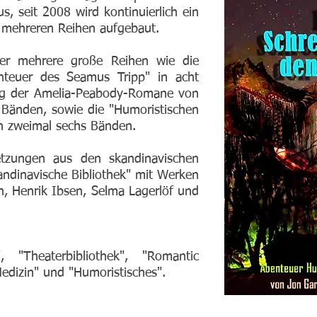
s, seit 2008 wird kontinuierlich ein
 mehreren Reihen aufgebaut.
er mehrere große Reihen wie die
nteuer des Seamus Tripp" in acht
ng der Amelia-Peabody-Romane von
g Bänden, sowie die "Humoristischen
in zweimal sechs Bänden.
tzungen aus den skandinavischen
andinavische Bibliothek" mit Werken
, Henrik Ibsen, Selma Lagerlöf und
e", "Theaterbibliothek", "Romantic
Medizin" und "Humoristisches".