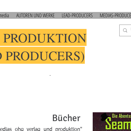
 media
AUTOREN UND WERKE
LEAD-PRODUCERS
MEDIAS-PRODUC
 PRODUKTION
D PRODUCERS)
.
cher
medias ohg verlag und produktion"