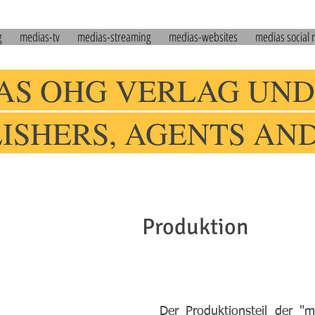
g
medias-tv
medias-streaming
medias-websites
medias social
AS OHG VERLAG UND
LISHERS, AGENTS AN
Produktion
Bü
Der Produktionsteil der "