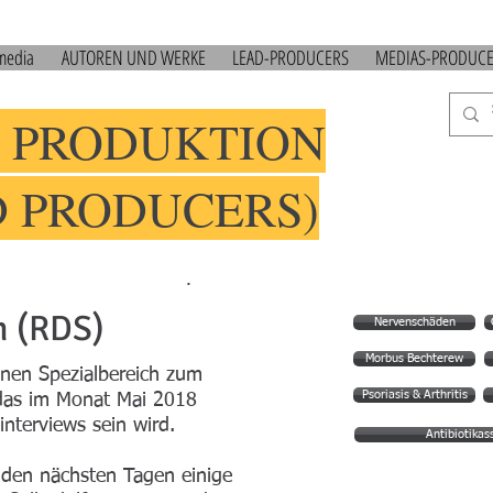
 media
AUTOREN UND WERKE
LEAD-PRODUCERS
MEDIAS-PRODUC
 PRODUKTION
D PRODUCERS)
.
 (RDS)
Nervenschäden
Morbus Bechterew
einen Spezialbereich zum
Psoriasis & Arthritis
das im Monat Mai 2018
nterviews sein wird.
Antibiotikass
n den nächsten Tagen einige