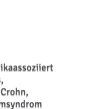
ikaassoziiert
s,
 Crohn,
rmsyndrom