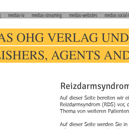
g
medias-tv
medias-streaming
medias-websites
medias social
AS OHG VERLAG UND
LISHERS, AGENTS AN
Reizdarmsyndrom
Auf dieser Seite bereiten wir 
Reizdarmsyndrom (RDS) vor, 
Thema von weiteren Patienteni
Auf dieser Seite werden Sie i