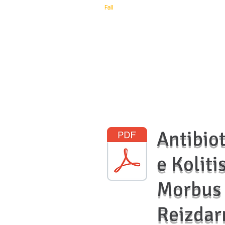
​Fall
Antibiot
e Koliti
Morbus
Reizda